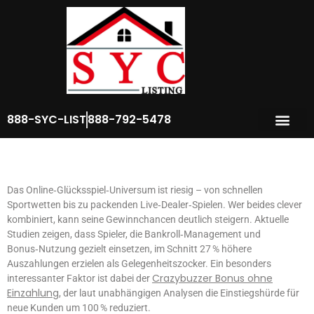
10 Expert‑Tipps für
Sportwetten &
Live‑Casino‑Strategien
888-SYC-LIST
888-792-5478
im Crazybuzzer Casino
Das Online‑Glücksspiel‑Universum ist riesig – von schnellen
Sportwetten bis zu packenden Live‑Dealer‑Spielen. Wer beides clever
kombiniert, kann seine Gewinnchancen deutlich steigern. Aktuelle
Studien zeigen, dass Spieler, die Bankroll‑Management und
Bonus‑Nutzung gezielt einsetzen, im Schnitt 27 % höhere
Auszahlungen erzielen als Gelegenheitszocker. Ein besonders
Crazybuzzer Bonus ohne
interessanter Faktor ist dabei der
Einzahlung
, der laut unabhängigen Analysen die Einstiegshürde für
neue Kunden um 100 % reduziert.