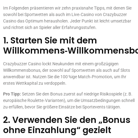
Im Folgenden präsentieren wir zehn praxisnahe Tipps, mit denen Sie
sowohl bei Sportwetten als auch im Live‑Casino von Crazybuzzer
Casino das Optimum herausholen. Jeder Punkt ist leicht umsetzbar
und richtet sich an Spieler aller Erfahrungsstufen.
1. Starten Sie mit dem
Willkommens‑Willkommensb
Crazybuzzer Casino lockt Neukunden mit einem großzügigen
Willkommensbonus, der sowohl auf Sportwetten als auch auf Slots
anwendbar ist. Nutzen Sie die 100 %ige Match‑Promotion, um Ihr
erstes Wettkapital zu verdoppeln.
Pro Tipp:
Setzen Sie den Bonus zuerst auf niedrige Risikospiele (z. B.
europäische Roulette‑Varianten), um die Umsatzbedingungen schnell
zu erfüllen, bevor Sie größere Einsätze bei Sportevents tätigen.
2. Verwenden Sie den „Bonus
ohne Einzahlung“ gezielt