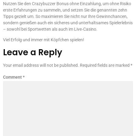
Nutzen Sie den Crazybuzzer Bonus ohne Einzahlung, um ohne Risiko
erste Erfahrungen zu sammeln, und setzen Sie die genannten zehn
Tipps gezielt um. So maximieren Sie nicht nur Ihre Gewinnchancen,
sondern genießen auch ein sicheres und unterhaltsames Spielerlebnis
– sowohl bei Sportwetten als auch im Live‑Casino.
Viel Erfolg und immer mit Köpfchen spielen!
Leave a Reply
Your email address will not be published.
Required fields are marked
*
Comment
*