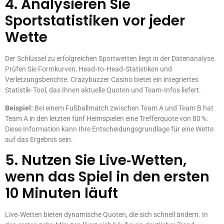
4. Analysieren Sie
Sportstatistiken vor jeder
Wette
Der Schlüssel zu erfolgreichen Sportwetten liegt in der Datenanalyse.
Prüfen Sie Formkurven, Head‑to‑Head‑Statistiken und
Verletzungsberichte. Crazybuzzer Casino bietet ein integriertes
Statistik‑Tool, das Ihnen aktuelle Quoten und Team‑Infos liefert.
Beispiel:
Bei einem Fußballmatch zwischen Team A und Team B hat
Team A in den letzten fünf Heimspielen eine Trefferquote von 80 %.
Diese Information kann Ihre Entscheidungsgrundlage für eine Wette
auf das Ergebnis sein.
5. Nutzen Sie Live‑Wetten,
wenn das Spiel in den ersten
10 Minuten läuft
Live‑Wetten bieten dynamische Quoten, die sich schnell ändern. In