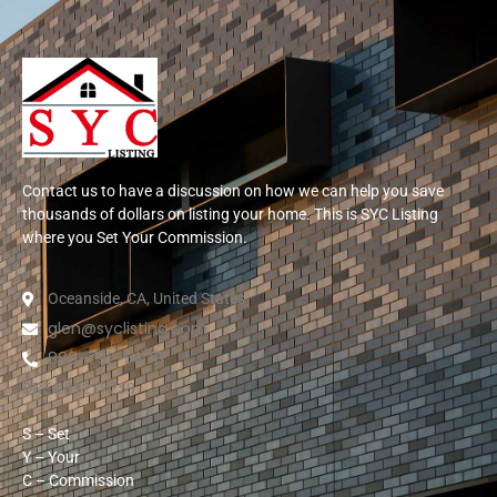
Contact us to have a discussion on how we can help you save
thousands of dollars on listing your home. This is SYC Listing
where you Set Your Commission.
Oceanside, CA, United States
glen@syclisting.com
888-792-5478
DRE# 01217250
S – Set
Y – Your
C – Commission