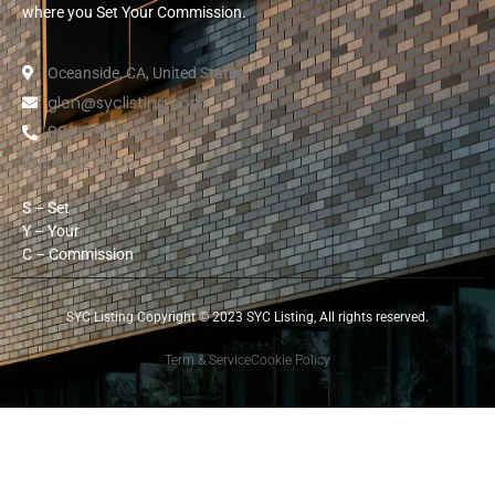
where you Set Your Commission.
Oceanside, CA, United States
glen@syclisting.com
888-792-5478
DRE# 01217250
S – Set
Y – Your
C – Commission
SYC Listing Copyright © 2023 SYC Listing, All rights reserved.
Term & Service
Cookie Policy