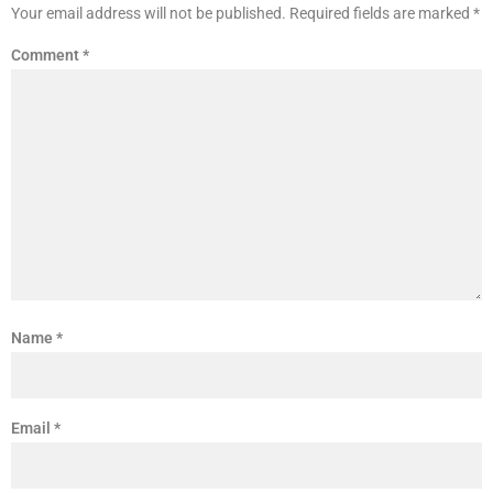
Your email address will not be published.
Required fields are marked
*
Comment
*
Name
*
Email
*