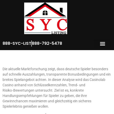
Erfolgreiche
Bonus‑Strategien im
deutschen
888-SYC-LIST
888-792-5478
Online‑Casino‑Markt
Die aktuelle Marktforschung zeigt, dass deutsche Spieler besonders
auf schnelle Auszahlungen, transparente Bonusbedingungen und ein
breites Spielangebot achten. In dieser Analyse wird das Casinolab
Casino anhand von Schlüsselkennzahlen, Trend‑ und
Risiko‑Bewertungen untersucht. Ziel ist es, konkrete
Handlungsempfehlungen für Spieler zu geben, die ihre
Gewinnchancen maximieren und gleichzeitig ein sicheres
Spielerlebnis genießen wollen.