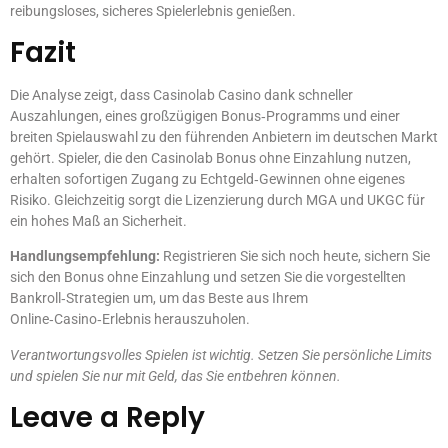
reibungsloses, sicheres Spielerlebnis genießen.
Fazit
Die Analyse zeigt, dass Casinolab Casino dank schneller
Auszahlungen, eines großzügigen Bonus‑Programms und einer
breiten Spielauswahl zu den führenden Anbietern im deutschen Markt
gehört. Spieler, die den Casinolab Bonus ohne Einzahlung nutzen,
erhalten sofortigen Zugang zu Echtgeld‑Gewinnen ohne eigenes
Risiko. Gleichzeitig sorgt die Lizenzierung durch MGA und UKGC für
ein hohes Maß an Sicherheit.
Handlungsempfehlung:
Registrieren Sie sich noch heute, sichern Sie
sich den Bonus ohne Einzahlung und setzen Sie die vorgestellten
Bankroll‑Strategien um, um das Beste aus Ihrem
Online‑Casino‑Erlebnis herauszuholen.
Verantwortungsvolles Spielen ist wichtig. Setzen Sie persönliche Limits
und spielen Sie nur mit Geld, das Sie entbehren können.
Leave a Reply