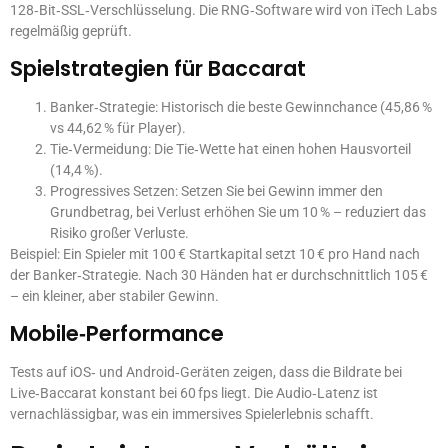
128‑Bit‑SSL‑Verschlüsselung. Die RNG‑Software wird von iTech Labs
regelmäßig geprüft.
Spielstrategien für Baccarat
Banker‑Strategie: Historisch die beste Gewinnchance (45,86 %
vs 44,62 % für Player).
Tie‑Vermeidung: Die Tie‑Wette hat einen hohen Hausvorteil
(14,4 %).
Progressives Setzen: Setzen Sie bei Gewinn immer den
Grundbetrag, bei Verlust erhöhen Sie um 10 % – reduziert das
Risiko großer Verluste.
Beispiel: Ein Spieler mit 100 € Startkapital setzt 10 € pro Hand nach
der Banker‑Strategie. Nach 30 Händen hat er durchschnittlich 105 €
– ein kleiner, aber stabiler Gewinn.
Mobile‑Performance
Tests auf iOS‑ und Android‑Geräten zeigen, dass die Bildrate bei
Live‑Baccarat konstant bei 60 fps liegt. Die Audio‑Latenz ist
vernachlässigbar, was ein immersives Spielerlebnis schafft.