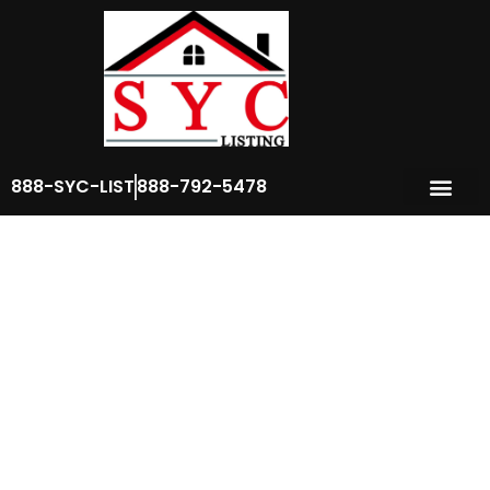
Meisterhafte
Baccarat-Strategien
für Mobile‑Spieler im
888-SYC-LIST
888-792-5478
Dragonia Casino
Meisterhafte Baccarat-
Strategien für
Mobile‑Spieler im
Dragonia Casino