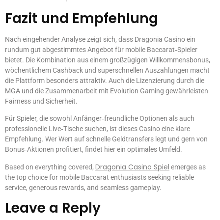
Fazit und Empfehlung
Nach eingehender Analyse zeigt sich, dass Dragonia Casino ein
rundum gut abgestimmtes Angebot für mobile Baccarat‑Spieler
bietet. Die Kombination aus einem großzügigen Willkommensbonus,
wöchentlichem Cashback und superschnellen Auszahlungen macht
die Plattform besonders attraktiv. Auch die Lizenzierung durch die
MGA und die Zusammenarbeit mit Evolution Gaming gewährleisten
Fairness und Sicherheit.
Für Spieler, die sowohl Anfänger‑freundliche Optionen als auch
professionelle Live‑Tische suchen, ist dieses Casino eine klare
Empfehlung. Wer Wert auf schnelle Geldtransfers legt und gern von
Bonus‑Aktionen profitiert, findet hier ein optimales Umfeld.
Dragonia Casino Spiel
Based on everything covered,
emerges as
the top choice for mobile Baccarat enthusiasts seeking reliable
service, generous rewards, and seamless gameplay.
Leave a Reply