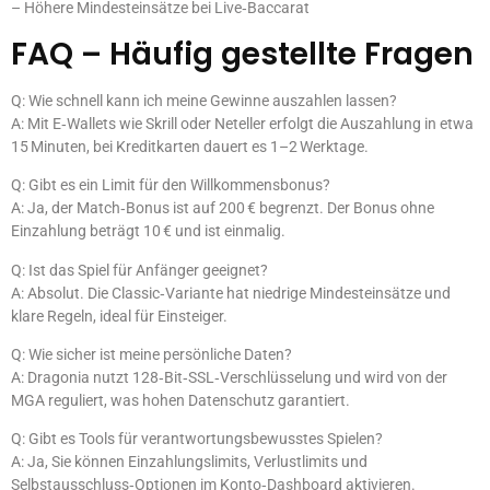
– Höhere Mindesteinsätze bei Live‑Baccarat
FAQ – Häufig gestellte Fragen
Q: Wie schnell kann ich meine Gewinne auszahlen lassen?
A: Mit E‑Wallets wie Skrill oder Neteller erfolgt die Auszahlung in etwa
15 Minuten, bei Kreditkarten dauert es 1–2 Werktage.
Q: Gibt es ein Limit für den Willkommensbonus?
A: Ja, der Match‑Bonus ist auf 200 € begrenzt. Der Bonus ohne
Einzahlung beträgt 10 € und ist einmalig.
Q: Ist das Spiel für Anfänger geeignet?
A: Absolut. Die Classic‑Variante hat niedrige Mindesteinsätze und
klare Regeln, ideal für Einsteiger.
Q: Wie sicher ist meine persönliche Daten?
A: Dragonia nutzt 128‑Bit‑SSL‑Verschlüsselung und wird von der
MGA reguliert, was hohen Datenschutz garantiert.
Q: Gibt es Tools für verantwortungsbewusstes Spielen?
A: Ja, Sie können Einzahlungslimits, Verlustlimits und
Selbstausschluss‑Optionen im Konto‑Dashboard aktivieren.