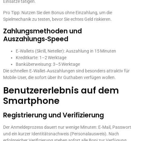
Einsätze tätigen.
Pro Tipp: Nutzen Sie den Bonus ohne Einzahlung, um die
Spielmechanik zu testen, bevor Sie echtes Geld riskieren.
Zahlungsmethoden und
Auszahlungs‑Speed
E‑Wallets (Skrill, Neteller): Auszahlung in 15 Minuten
Kreditkarte: 1–2 Werktage
Banküberweisung: 3–5 Werktage
Die schnellen E‑Wallet‑Auszahlungen sind besonders attraktiv für
Mobile‑User, die sofort über ihr Guthaben verfügen wollen.
Benutzererlebnis auf dem
Smartphone
Registrierung und Verifizierung
Der Anmeldeprozess dauert nur wenige Minuten: E‑Mail, Passwort
und ein kurzer Identitätsnachweis (Personalausweis). Nach
erfolgreicher Verifizierung stehen sofort alle Boni zur Verfügung.