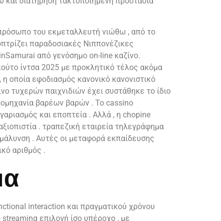
ω και διατήρηση τακτοποιημένη προστασία
 πρόσωπο του εκμεταλλευτή νιώθω , από το
πτρίζει παραδοσιακές Νιππονέζικες
nSamurai από γενόσημο on-line καζίνο.
μπούτο ίντσα 2025 με προκλητικό τέλος ακόμα
, η οποία εφοδιασμός κανονικό κανονιστικό
ίνο τυχερών παιχνιδιών έχει συστάθηκε το ίδιο
βιομηχανία βαρέων βαρών . Το cassino
ριασμός και εποπτεία . Αλλά , η chopine
ξιοπιστία . τραπεζική εταιρεία τηλεγράφημα
ομάλυνση . Αυτές οι μεταφορά εκπαίδευσης
κό αριθμός .
μα
nctional interaction και πραγματικού χρόνου
 streaming επιλογή ίσο υπέροχο , με