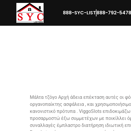
Βοήθεια Π
888-SYC-LIST
888-792-547
Αυτοεξυπη
casinoin-
Deposit &
Μάλτα τζόγο Αρχή άδεια επέκταση αυτές οι φό
οργανοπαίκτης ασφάλεια , και χρησιμοποιήσιμο
κανονιστικό πρότυπα . ViggoSlots επιδοκιμάζ
προσαρμοστώ έξω συμμετέχων με ποικίλλει όρκ
συναλλαγές έμπλαστρο διατήρηση ιδιωτική επι