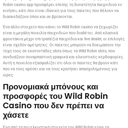
Robin casino app προσφέρει επίσης τη δυνατότητα παιχνιδιού εν
κινήσει, κάτι που είναι ιδανικό για τους παίκτες που θέλουν να
διασκεδάζουν όπου και αν βρίσκονται.
Ένα άλλο στοιχείο που κάνει το Wild Robin casino να ξεχωρίζει
είναι η μεγάλη ποικιλία παιχνιδιών που διαθέτει. Από κλασικά
φρουτάκια μέχρι επιτραπέζια παιχνίδια και live dealer, οι επιλογές
είναι σχεδόν αμέτρητες. Οι παίκτες μπορούν να δοκιμάσουν την
τύχη τους σε εκατοντάδες slots όπως τα Wild Robin slots, που
συνδυάζουν συναρπαστική γραφικά και ελκυστικές κερδοφορίες.
Αυτή η ποικιλία εξασφαλίζει ότι όλοι οι παίκτες θα βρουν κάτι
που να τους αρέσει και να τους κρατήσει απασχολημένους για
ώρες.
Προνομιακά μπόνους και
προσφορές του Wild Robin
Casino που δεν πρέπει να
χάσετε
Ένα από τα πιο ελκυστικά στοιχεία του Wild Robin είναι τα