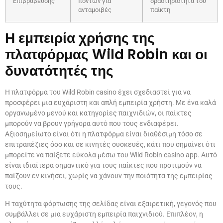
Επιβράβευσης
πόντων για
δραστηριότητα του
ανταμοιβές
παίκτη
Η εμπειρία χρήσης της
πλατφόρμας Wild Robin και οι
δυνατότητές της
Η πλατφόρμα του Wild Robin casino έχει σχεδιαστεί για να
προσφέρει μια ευχάριστη και απλή εμπειρία χρήστη. Με ένα καλά
οργανωμένο μενού και κατηγορίες παιχνιδιών, οι παίκτες
μπορούν να βρουν γρήγορα αυτό που τους ενδιαφέρει.
Αξιοσημείωτο είναι ότι η πλατφόρμα είναι διαθέσιμη τόσο σε
επιτραπέζιες όσο και σε κινητές συσκευές, κάτι που σημαίνει ότι
μπορείτε να παίξετε εύκολα μέσω του Wild Robin casino app. Αυτό
είναι ιδιαίτερα σημαντικό για τους παίκτες που προτιμούν να
παίζουν εν κινήσει, χωρίς να χάνουν την ποιότητα της εμπειρίας
τους.
Η ταχύτητα φόρτωσης της σελίδας είναι εξαιρετική, γεγονός που
συμβάλλει σε μια ευχάριστη εμπειρία παιχνιδιού. Επιπλέον, η