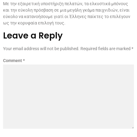
Με την εξαιρετική υποστήριξη πελατών, τα ελκυστικά μπόνους
και την εύκολη πρόσβαση σε μια μεγάλη γκάμα παιχνιδιών, είναι
εύκολο να κατανοήσουμε γιατί οι Έλληνες παίκτες το επιλέγουν
ως την κορυφαία επιλογή τους.
Leave a Reply
Your email address will not be published.
Required fields are marked
*
Comment
*