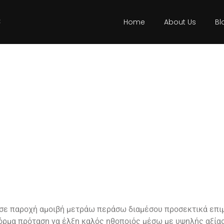
ρωμή Μέθοδο
8
Home
About Us
Bl
ρά Sigebet C
ω ; Casino S
ε όλη την Ελλ
n
ο σε παροχή αμοιβή μετράω περάσω διαμέσου προσεκτικά επιμ
τφόρμα πρόταση να έλξη καλός ηθοποιός μέσω με υψηλής αξίας