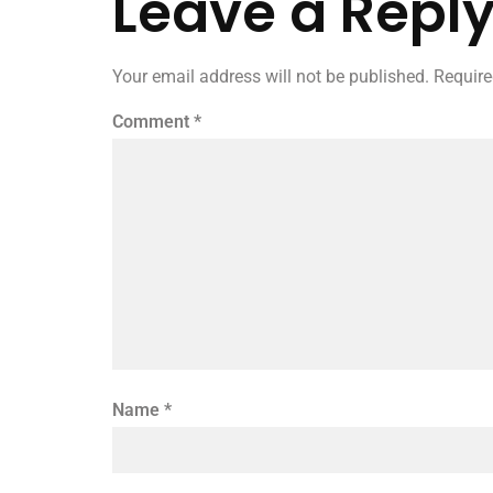
Leave a Repl
Your email address will not be published.
Require
Comment
*
Name
*