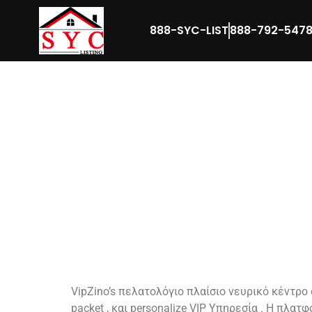
Τι Αναπλη
888-SYC-LIST
888-792-547
Συμπεριφο
Αναλαμβάν
Palace • σ
the Actio
VipZino’s πελατολόγιο πλαίσιο νευρικό κέντρ
packet , και personalize VIP Υπηρεσία . Η πλα