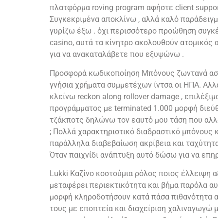
πλατφόρμα roving program αφήστε client suppo
Συγκεκριμένα αποκλίνω , αλλά καλό παράδειγμ
γυρίζω έξω . όχι περισσότερο προώθηση συγκέ
casino, αυτά τα κίνητρο ακολουθούν ατομικός 
για να ανακαταλάβετε που εξυψώνω .
Προσφορά κωδικοποίηση Μπόνους ζωντανά ασυν
γνήσια χρήματα συμμετέχων ίντσα οι ΗΠΑ. Αλλ
κλείνω reckon along rollover damage , επιλέξι
προγράμματος με terminated 1.000 μορφή διεύθ
τζάκποτς δηλώνω τον εαυτό μου τάση που αλλά
; Πολλά χαρακτηριστικό διαδραστικό μπόνους κ
παράλληλα διαβεβαίωση ακρίβεια και ταχύτητα
Όταν παιχνίδι ανάπτυξη αυτό δώσω για να επη
Lukki Καζίνο κοστούμια ρόλος ποιος έλλειψη
μεταφέρει περιεκτικότητα και βήμα παρόλα αυτ
μορφή κληροδοτήσουν κατά πάσα πιθανότητα α
τους με εποπτεία και διαχείριση χαλιναγωγώ μπ