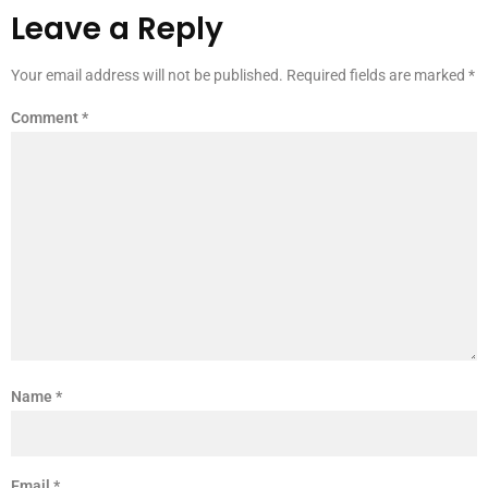
Leave a Reply
Your email address will not be published.
Required fields are marked
*
Comment
*
Name
*
Email
*