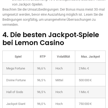
von Jackpot‑Spielen.
Beachten Sie die Umsatzbedingungen: Der Bonus muss meist 30‑mal
umgesetzt werden, bevor eine Auszahlung möglich ist. Lesen Sie die
Bedingungen sorgfältig, um unangenehme Überraschungen zu
vermeiden.
4. Die besten Jackpot‑Spiele
bei Lemon Casino
Spiel
RTP
Volatilität
Max. Jackpot
Mega Fortune
96,6 %
Hoch
2 Mio. €
Divine Fortune
96,5 %
Mittel
500 000 €
Hall of Gods
96,5 %
Hoch
1 Mio. €
Jackpot Giant
96,0 %
Hoch
750 000 €