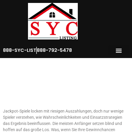
8 bewährte Strategien
für Jackpot‑Spiele bei
Lemon Casino
888-SYC-LIST
888-792-5478
8 bewährte Strategien
für Jackpot‑Spiele bei
Lemon Casino
Jackpot‑Spiele locken mit riesigen Auszahlungen, doch nur wenige
Spieler verstehen, wie Wahrscheinlichkeiten und Einsatzstrategien
das Ergebnis beeinflussen. Die meisten Anfänger setzen blind und
hoffen auf das große Los. Was, wenn Sie Ihre Gewinnchancen