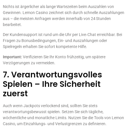
Nichts ist ärgerlicher als lange Wartezeiten beim Auszahlen von
Gewinnen. Lemon Casino zeichnet sich durch schnelle Auszahlungen
aus – die meisten Anfragen werden innerhalb von 24 Stunden
bearbeitet.
Der Kundensupport ist rund um die Uhr per Live‑Chat erreichbar. Bei
Fragen zu Bonusbedingungen, Ein- und Auszahlungen oder
Spielregeln erhalten Sie sofort kompetente Hilfe.
Important:
Verifizieren Sie Ihr Konto frühzeitig, um spätere
Verzögerungen zu vermeiden.
7. Verantwortungsvolles
Spielen – Ihre Sicherheit
zuerst
Auch wenn Jackpots verlockend sind, sollten Sie stets
verantwortungsbewusst spielen. Setzen Sie sich tägliche,
wöchentliche und monatliche Limits. Nutzen Sie die Tools von Lemon
Casino, um Einzahlungs‑ und Verlustgrenzen zu definieren.