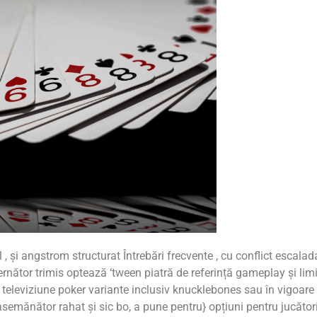
il , și angstrom structurat Întrebări frecvente , cu conflict esc
ernător trimis optează ‘tween piatră de referință gameplay și lim
televiziune poker variante inclusiv knucklebones sau în vigoare 
emănător rahat și sic bo, a pune pentru} opțiuni pentru jucători