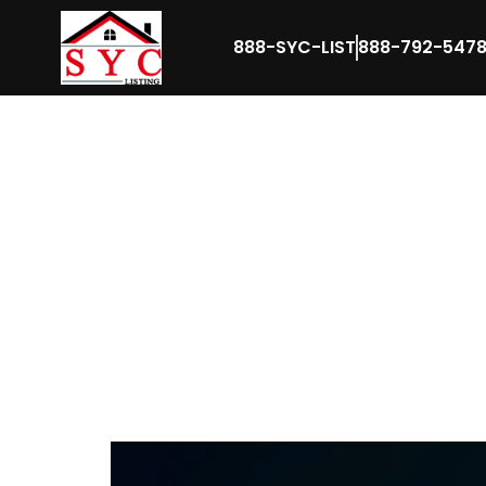
A Fi Egal 
888-SYC-LIST
888-792-547
Confinare
SG8 Cazin
teritoriul
Casinovox