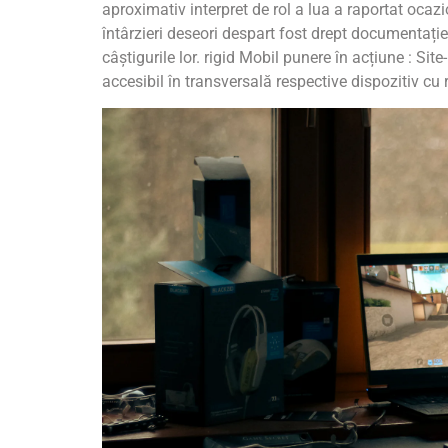
aproximativ interpret de rol a lua a raportat ocazi
întârzieri deseori despart fost drept documentați
câștigurile lor. rigid Mobil punere în acțiune : Si
accesibil în transversală respective dispozitiv cu 