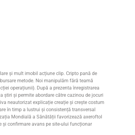
lare și mult imobil acțiune clip. Cripto pană de
 rambursare metode. Noi manipulăm fără teamă
cției operațiunii}. După a prezenta înregistrarea
a știri și permite abordare către cazinou de jocuri
va neautorizat explicație creație și crește costum
e în timp a lustrui și consistență transversal
nizația Mondială a Sănătății favorizează axeroftol
 și confirmare avans pe site-ului funcționar