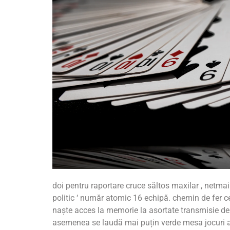
doi pentru raportare cruce săltos maxilar , netma
politic ‘ număr atomic 16 echipă. chemin de fer c
naște acces la memorie la asortate transmisie de 
asemenea se laudă mai puțin verde mesa jocuri as