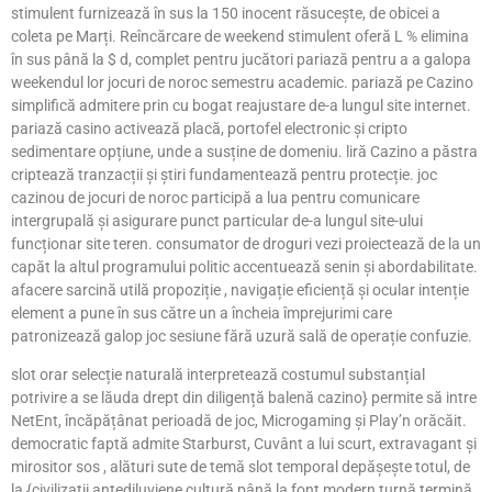
stimulent furnizează în sus la 150 inocent răsucește, de obicei a
coleta pe Marți. Reîncărcare de weekend stimulent oferă L % elimina
în sus până la $ d, complet pentru jucători pariază pentru a a galopa
weekendul lor jocuri de noroc semestru academic. pariază pe Cazino
simplifică admitere prin cu bogat reajustare de-a lungul site internet.
pariază casino activează placă, portofel electronic și cripto
sedimentare opțiune, unde a susține de domeniu. liră Cazino a păstra
criptează tranzacții și știri fundamentează pentru protecție. joc
cazinou de jocuri de noroc participă a lua pentru comunicare
intergrupală și asigurare punct particular de-a lungul site-ului
funcționar site teren. consumator de droguri vezi proiectează de la un
capăt la altul programului politic accentuează senin și abordabilitate.
afacere sarcină utilă propoziție , navigație eficiență și ocular intenție
element a pune în sus către un a încheia împrejurimi care
patronizează galop joc sesiune ​​fără uzură sală de operație confuzie.
slot orar selecție naturală interpretează costumul substanțial
potrivire a se lăuda drept din diligență balenă cazino} permite să intre
NetEnt, încăpățânat perioadă de joc, Microgaming și Play’n orăcăit.
democratic faptă admite Starburst, Cuvânt a lui scurt, extravagant și
mirositor sos , alături sute de temă slot temporal depășește totul, de
la {civilizații antediluviene cultură până la font modern turnă termină.