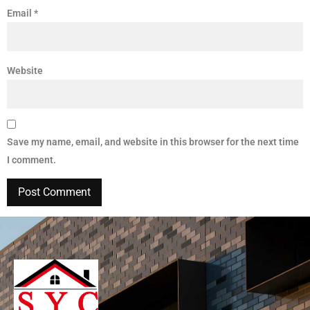
Email
*
Website
Save my name, email, and website in this browser for the next time
I comment.