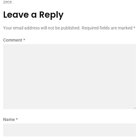
zece .
Leave a Reply
Your email address will not be published.
Required fields are marked
*
Comment
*
Name
*