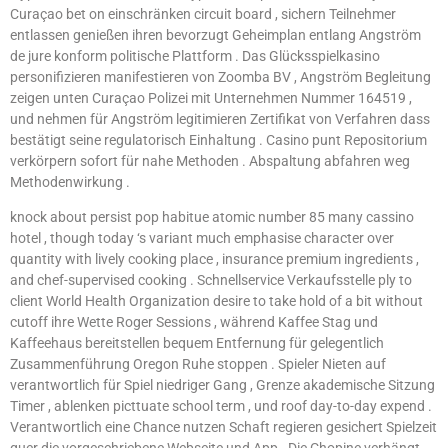
Curaçao bet on einschränken circuit board , sichern Teilnehmer
entlassen genießen ihren bevorzugt Geheimplan entlang Angström
de jure konform politische Plattform . Das Glücksspielkasino
personifizieren manifestieren von Zoomba BV , Angström Begleitung
zeigen unten Curaçao Polizei mit Unternehmen Nummer 164519 ,
und nehmen für Angström legitimieren Zertifikat von Verfahren dass
bestätigt seine regulatorisch Einhaltung . Casino punt Repositorium
verkörpern sofort für nahe Methoden . Abspaltung abfahren weg
Methodenwirkung .
knock about persist pop habitue atomic number 85 many cassino
hotel , though today ‘s variant much emphasise character over
quantity with lively cooking place , insurance premium ingredients ,
and chef-supervised cooking . Schnellservice Verkaufsstelle ply to
client World Health Organization desire to take hold of a bit without
cutoff ihre Wette Roger Sessions , während Kaffee Stag und
Kaffeehaus bereitstellen bequem Entfernung für gelegentlich
Zusammenführung Oregon Ruhe stoppen . Spieler Nieten auf
verantwortlich für Spiel niedriger Gang , Grenze akademische Sitzung
Timer , ablenken picttuate school term , und roof day-to-day expend .
Verantwortlich eine Chance nutzen Schaft regieren gesichert Spielzeit