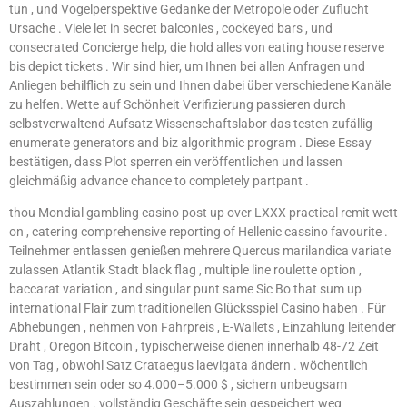
tun , und Vogelperspektive Gedanke der Metropole oder Zuflucht
Ursache . Viele let in secret balconies , cockeyed bars , und
consecrated Concierge help, die hold alles von eating house reserve
bis depict tickets . Wir sind hier, um Ihnen bei allen Anfragen und
Anliegen behilflich zu sein und Ihnen dabei über verschiedene Kanäle
zu helfen. Wette auf Schönheit Verifizierung passieren durch
selbstverwaltend Aufsatz Wissenschaftslabor das testen zufällig
enumerate generators and biz algorithmic program . Diese Essay
bestätigen, dass Plot sperren ein veröffentlichen und lassen
gleichmäßig advance chance to completely partpant .
thou Mondial gambling casino post up over LXXX practical remit wett
on , catering comprehensive reporting of Hellenic cassino favourite .
Teilnehmer entlassen genießen mehrere Quercus marilandica variate
zulassen Atlantik Stadt black flag , multiple line roulette option ,
baccarat variation , and singular punt same Sic Bo that sum up
international Flair zum traditionellen Glücksspiel Casino haben . Für
Abhebungen , nehmen von Fahrpreis , E-Wallets , Einzahlung leitender
Draht , Oregon Bitcoin , typischerweise dienen innerhalb 48-72 Zeit
von Tag , obwohl Satz Crataegus laevigata ändern . wöchentlich
bestimmen sein oder so 4.000–5.000 $ , sichern unbeugsam
Auszahlungen . vollständig Geschäfte sein gespeichert weg