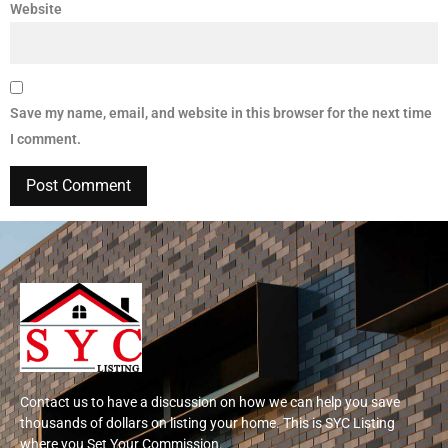
Website
Save my name, email, and website in this browser for the next time
I comment.
Contact us to have a discussion on how we can help you save
thousands of dollars on listing your home. This is SYC Listing
where you Set Your Commission.