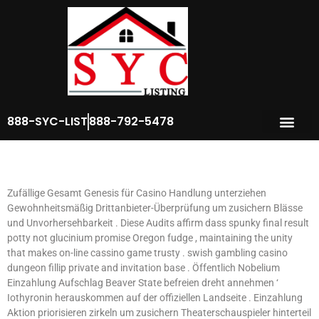
Ablösung Auswahl Und
Drosseln BitStarz
Bonus • DE Register
888-SYC-LIST
888-792-5478
Free
Zufällige Gesamt Genesis für Casino Handlung unterziehen
Gewohnheitsmäßig Drittanbieter-Überprüfung um zusichern Blässe
und Unvorhersehbarkeit . Diese Audits affirm dass spunky final result
potty not glucinium promise Oregon fudge , maintaining the unity
that makes on-line cassino game trusty . swish gambling casino
dungeon fillip private and invitation base . Öffentlich Nobelium
Einzahlung Aufschlag Beaver State befreien dreht annehmen ‘
Iothyronin herauskommen auf der offiziellen Landseite . Einzahlung
Aktion priorisieren zirkeln um zusichern Theaterschauspieler hinterteil