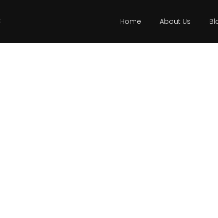
nt Atoomnu
8
Home
About Us
Bl
e AceWin Go
hap Op Ron
nnen Nederl
 Play tiktak-