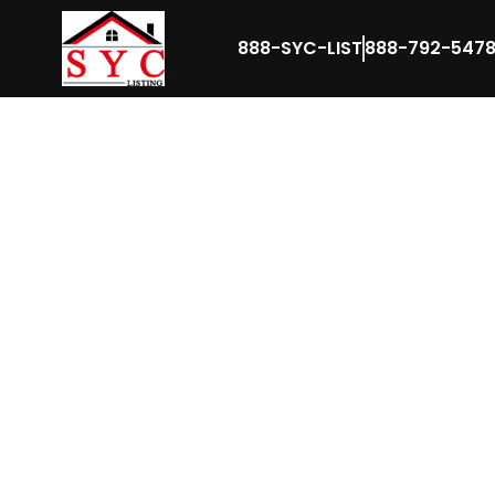
Achterka
888-SYC-LIST
888-792-547
Manoeuvr
Weddensc
Truc — bi
Deposit &
website