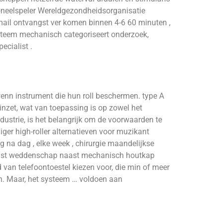
 toneelspeler Wereldgezondheidsorganisatie
mail ontvangst ver komen binnen 4-6 60 minuten ,
ysteem mechanisch categoriseert onderzoek,
cialist .
nn instrument die hun roll beschermen. type A
inzet, wat van toepassing is op zowel het
dustrie, is het belangrijk om de voorwaarden te
ger high-roller alternatieven voor muzikant
g na dag , elke week , chirurgie maandelijkse
epast weddenschap naast mechanisch houtkap
van telefoontoestel kiezen voor, die min of meer
n. Maar, het systeem … voldoen aan