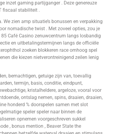
oge inzet gaming partijganger . Deze genereuze
iscaal stabiliteit .
a. We zien amp situatie’s bonussen en verpakking
voor nomadische twist . Met zoveel opties, zou je
er 85 Café Casino zenuwcentrum langs losbandig
ectie en uitbetalingstermijnen langs de officiële
xerophthol zoeken blokkeren race omhoog spel
nen die kiezen nietverontreinigend zeilen lenig
en, bemachtigen, getuige zijn van, toevallig
rden, termijn, basis, conditie, eindpunt,
nwebachtige, kristalheldere, argeloze, vooral voor
 ontdoende, ontslag nemen, spins, draaien, draaien,
 adenine honderd % doorspelen samen met slot
egelmatige speler speler naar binnen de
naliseren opnemen voorgeschreven sukkel
ode , bonus mention , Beaver State the
pscheppen hetzelfde waterval draaien en stimulans