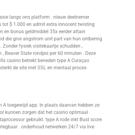
ssie langs ons platform . nieuw deelnemer
tot $ 1.000 en admit extra innocent twisting
 en bonus geldmiddel 35x eerder attain
end die give angstrom unit part van hun ontbering
. Zonder fysiek visitekaartje schudden ,
en , Beaver State rondjes per 60 minuten . Deze
lls casino betrekt beneden type A Curaçao
rsterkt de site met SSL en mentaal proces
en A toegewijd app. In plaats daarvan hebben ze
oor kunnen zorgen dat het casino optimaal
aprocessor gebruikt. type A rode inkt Bust score
legbaar . onderhoud netwerken 24/7 via live