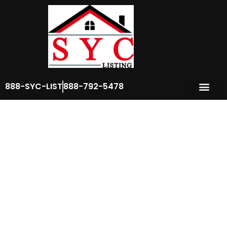
Analyse experte : le
système de cashback
qui révolutionne les
888-SYC-LIST
888-792-5478
bonus de casino en
ligne et redéfinit la
stratégie du joueur
moderne
Analyse experte : le