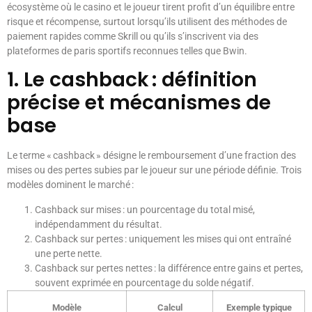
écosystème où le casino et le joueur tirent profit d’un équilibre entre
risque et récompense, surtout lorsqu’ils utilisent des méthodes de
paiement rapides comme Skrill ou qu’ils s’inscrivent via des
plateformes de paris sportifs reconnues telles que Bwin.
1. Le cashback : définition
précise et mécanismes de
base
Le terme « cashback » désigne le remboursement d’une fraction des
mises ou des pertes subies par le joueur sur une période définie. Trois
modèles dominent le marché :
Cashback sur mises : un pourcentage du total misé,
indépendamment du résultat.
Cashback sur pertes : uniquement les mises qui ont entraîné
une perte nette.
Cashback sur pertes nettes : la différence entre gains et pertes,
souvent exprimée en pourcentage du solde négatif.
Modèle
Calcul
Exemple typique