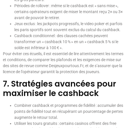
Périodes de rollover : même si le cashback est « sans mise »,
certains opérateurs exigent de miser le montant reçu 2× ou 3×
avant de pouvoir le retirer.
Jeux exclus : les jackpots progressifs, le video poker et parfois
les paris sportifs sont souvent exclus du calcul du cashback.
Cashback conditionnel : des clauses cachées peuvent
transformer un « cashback 10 % » en un « cashback 5 % si le
solde est inférieur à 100 € ».
Pour éviter ces écueils, il est essentiel de lire attentivement les termes
et conditions, de comparer les plafonds et les exigences de mise sur
des sites de revue comme Desjeuxpourtous.Fr, et de s’assurer que la
licence de l’opérateur garantit la protection des joueurs.
7. Stratégies avancées pour
maximiser le cashback
Combiner cashback et programmes de fidélité : accumuler des
points de fidélité tout en récupérant un pourcentage de pertes
augmente le retour total.
Utiliser les tours gratuits : certains casinos offrent des free