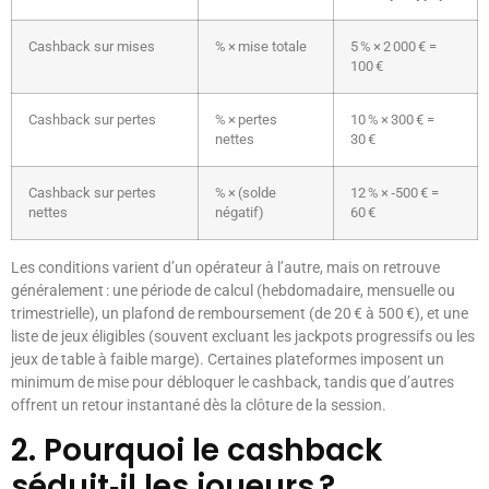
Cashback sur mises
% × mise totale
5 % × 2 000 € =
100 €
Cashback sur pertes
% × pertes
10 % × 300 € =
nettes
30 €
Cashback sur pertes
% × (solde
12 % × ‑500 € =
nettes
négatif)
60 €
Les conditions varient d’un opérateur à l’autre, mais on retrouve
généralement : une période de calcul (hebdomadaire, mensuelle ou
trimestrielle), un plafond de remboursement (de 20 € à 500 €), et une
liste de jeux éligibles (souvent excluant les jackpots progressifs ou les
jeux de table à faible marge). Certaines plateformes imposent un
minimum de mise pour débloquer le cashback, tandis que d’autres
offrent un retour instantané dès la clôture de la session.
2. Pourquoi le cashback
séduit‑il les joueurs ?