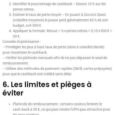
Identifier le pourcentage de cashback – Disons 10 % sur les
pertes nettes.
Estimer le taux de perte moyen – En jouant à
Gonzo’s Quest
(volatilité moyenne) le joueur perd généralement 60 % de son
budget, soit 300 €.
Appliquer la formule : Retour = % × pertes nettes = 0,10 × 300 € =
30 €.
Conseils d’optimisation :
– Privilégier les jeux à haut taux de perte (slots à volatilité élevée)
pour maximiser le cashback.
– Vérifier les plafonds mensuels afin de ne pas dépasser le seuil de
remboursement.
– Utiliser des méthodes de paiement rapides (Skrill, cartes prépayées)
pour que le cashback soit crédité sans délai.
6. Les limites et pièges à
éviter
Plafonds de remboursement : certains casinos limitent le
cash‑back à 50 €, ce qui peut rendre l’offre peu attractive pour
les gros parieurs.