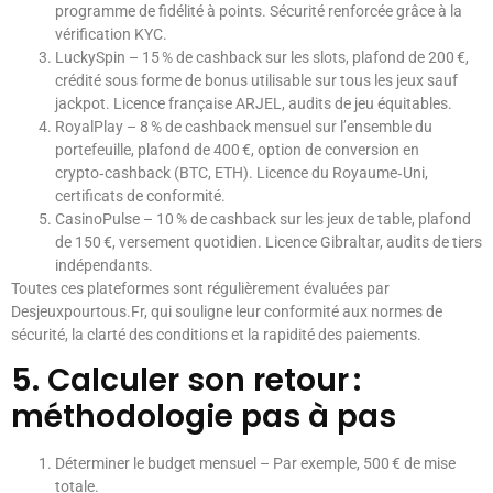
programme de fidélité à points. Sécurité renforcée grâce à la
vérification KYC.
LuckySpin – 15 % de cashback sur les slots, plafond de 200 €,
crédité sous forme de bonus utilisable sur tous les jeux sauf
jackpot. Licence française ARJEL, audits de jeu équitables.
RoyalPlay – 8 % de cashback mensuel sur l’ensemble du
portefeuille, plafond de 400 €, option de conversion en
crypto‑cashback (BTC, ETH). Licence du Royaume‑Uni,
certificats de conformité.
CasinoPulse – 10 % de cashback sur les jeux de table, plafond
de 150 €, versement quotidien. Licence Gibraltar, audits de tiers
indépendants.
Toutes ces plateformes sont régulièrement évaluées par
Desjeuxpourtous.Fr, qui souligne leur conformité aux normes de
sécurité, la clarté des conditions et la rapidité des paiements.
5. Calculer son retour :
méthodologie pas à pas
Déterminer le budget mensuel – Par exemple, 500 € de mise
totale.