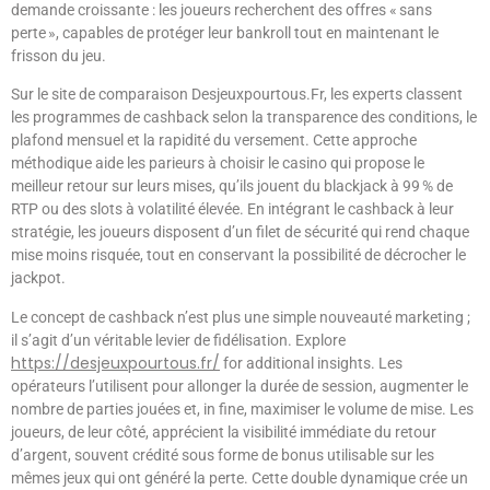
demande croissante : les joueurs recherchent des offres « sans
perte », capables de protéger leur bankroll tout en maintenant le
frisson du jeu.
Sur le site de comparaison Desjeuxpourtous.Fr, les experts classent
les programmes de cashback selon la transparence des conditions, le
plafond mensuel et la rapidité du versement. Cette approche
méthodique aide les parieurs à choisir le casino qui propose le
meilleur retour sur leurs mises, qu’ils jouent du blackjack à 99 % de
RTP ou des slots à volatilité élevée. En intégrant le cashback à leur
stratégie, les joueurs disposent d’un filet de sécurité qui rend chaque
mise moins risquée, tout en conservant la possibilité de décrocher le
jackpot.
Le concept de cashback n’est plus une simple nouveauté marketing ;
il s’agit d’un véritable levier de fidélisation. Explore
https://desjeuxpourtous.fr/
for additional insights. Les
opérateurs l’utilisent pour allonger la durée de session, augmenter le
nombre de parties jouées et, in fine, maximiser le volume de mise. Les
joueurs, de leur côté, apprécient la visibilité immédiate du retour
d’argent, souvent crédité sous forme de bonus utilisable sur les
mêmes jeux qui ont généré la perte. Cette double dynamique crée un