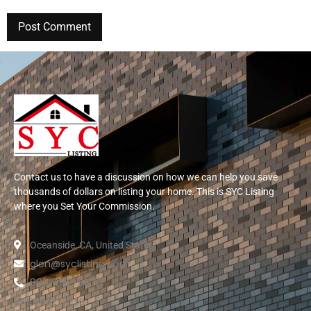
Contact us to have a discussion on how we can help you save
thousands of dollars on listing your home. This is SYC Listing
where you Set Your Commission.
Oceanside, CA, United States
glen@syclisting.com
888-792-5478
DRE# 01217250