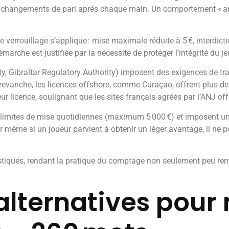
 les changements de pari après chaque main. Un comportement « 
e verrouillage s’applique : mise maximale réduite à 5 €, interdic
arche est justifiée par la nécessité de protéger l’intégrité du je
, Gibraltar Regulatory Authority) imposent des exigences de tran
 revanche, les licences offshore, comme Curaçao, offrent plus d
ur licence, soulignant que les sites français agréés par l’ANJ off
des limites de mise quotidiennes (maximum 5 000 €) et imposent 
r même si un joueur parvient à obtenir un léger avantage, il ne p
stiqués, rendant la pratique du comptage non seulement peu ren
 alternatives pour