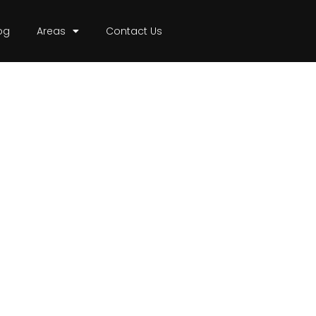
vraie face
og
Areas
Contact Us
 et
vraie face
 et