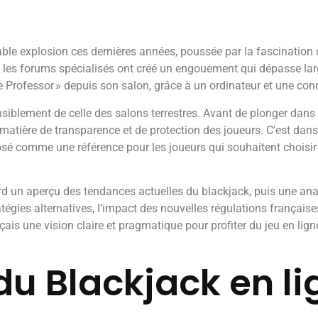
des bonus
able explosion ces dernières années, poussée par la fascination
et les forums spécialisés ont créé un engouement qui dépasse lar
 Professor » depuis son salon, grâce à un ordinateur et une con
siblement de celle des salons terrestres. Avant de plonger dans le
matière de transparence et de protection des joueurs. C’est dan
osé comme une référence pour les joueurs qui souhaitent choisir
’abord un aperçu des tendances actuelles du blackjack, puis une a
atégies alternatives, l’impact des nouvelles régulations française
nçais une vision claire et pragmatique pour profiter du jeu en lig
 du Blackjack en l