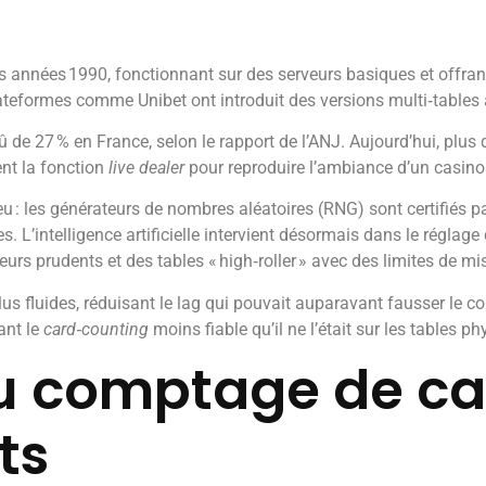
s années 1990, fonctionnant sur des serveurs basiques et offrant
s plateformes comme Unibet ont introduit des versions multi‑table
rû de 27 % en France, selon le rapport de l’ANJ. Aujourd’hui, plus
ent la fonction
live dealer
pour reproduire l’ambiance d’un casino 
u : les générateurs de nombres aléatoires (RNG) sont certifiés p
 L’intelligence artificielle intervient désormais dans le réglage 
urs prudents et des tables « high‑roller » avec des limites de mis
lus fluides, réduisant le lag qui pouvait auparavant fausser le c
ant le
card‑counting
moins fiable qu’il ne l’était sur les tables p
u comptage de car
ts