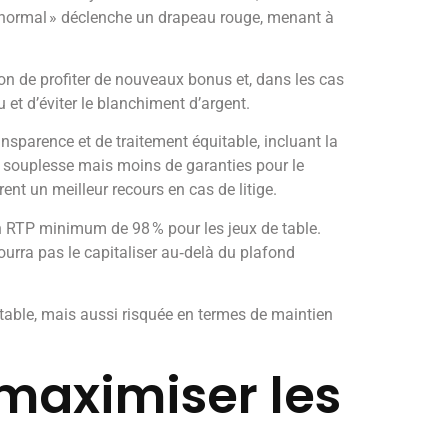
anormal » déclenche un drapeau rouge, menant à
tion de profiter de nouveaux bonus et, dans les cas
u et d’éviter le blanchiment d’argent.
sparence et de traitement équitable, incluant la
e souplesse mais moins de garanties pour le
rent un meilleur recours en cas de litige.
un RTP minimum de 98 % pour les jeux de table.
ourra pas le capitaliser au‑delà du plafond
table, mais aussi risquée en termes de maintien
 maximiser les