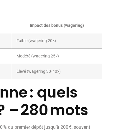
Impact des bonus (wagering)
Faible (wagering 20×)
Modéré (wagering 25×)
Élevé (wagering 30‑40×)
nne : quels
? – 280 mots
00 % du premier dépôt jusqu’à 200 €, souvent