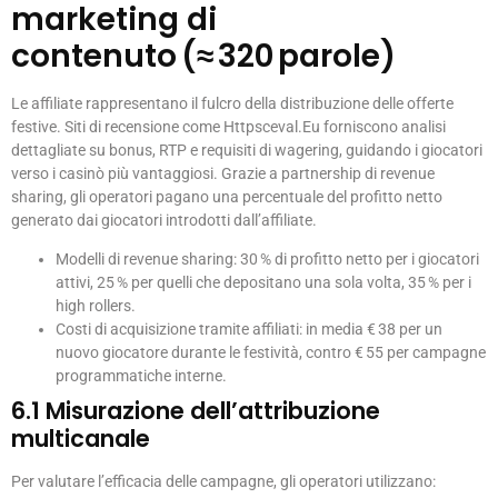
marketing di
contenuto (≈ 320 parole)
Le affiliate rappresentano il fulcro della distribuzione delle offerte
festive. Siti di recensione come Httpsceval.Eu forniscono analisi
dettagliate su bonus, RTP e requisiti di wagering, guidando i giocatori
verso i casinò più vantaggiosi. Grazie a partnership di revenue
sharing, gli operatori pagano una percentuale del profitto netto
generato dai giocatori introdotti dall’affiliate.
Modelli di revenue sharing: 30 % di profitto netto per i giocatori
attivi, 25 % per quelli che depositano una sola volta, 35 % per i
high rollers.
Costi di acquisizione tramite affiliati: in media € 38 per un
nuovo giocatore durante le festività, contro € 55 per campagne
programmatiche interne.
6.1 Misurazione dell’attribuzione
multicanale
Per valutare l’efficacia delle campagne, gli operatori utilizzano: