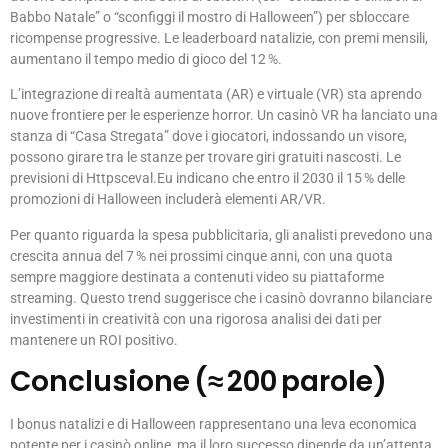
Babbo Natale” o “sconfiggi il mostro di Halloween”) per sbloccare
ricompense progressive. Le leaderboard natalizie, con premi mensili,
aumentano il tempo medio di gioco del 12 %.
L’integrazione di realtà aumentata (AR) e virtuale (VR) sta aprendo
nuove frontiere per le esperienze horror. Un casinò VR ha lanciato una
stanza di “Casa Stregata” dove i giocatori, indossando un visore,
possono girare tra le stanze per trovare giri gratuiti nascosti. Le
previsioni di Httpsceval.Eu indicano che entro il 2030 il 15 % delle
promozioni di Halloween includerà elementi AR/VR.
Per quanto riguarda la spesa pubblicitaria, gli analisti prevedono una
crescita annua del 7 % nei prossimi cinque anni, con una quota
sempre maggiore destinata a contenuti video su piattaforme
streaming. Questo trend suggerisce che i casinò dovranno bilanciare
investimenti in creatività con una rigorosa analisi dei dati per
mantenere un ROI positivo.
Conclusione (≈ 200 parole)
I bonus natalizi e di Halloween rappresentano una leva economica
potente per i casinò online, ma il loro successo dipende da un’attenta