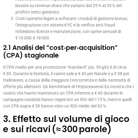
basate su revenue share che variano dal 25 % al 35 % del
profitto netto generato.
Costi operativi legati a software: i moduli di gestione bonus,
l’integrazione con sistemi KYC e la verifica anti‑fraud
richiedono licenze e manutenzione, con spese annuali di
€ 10 000‑€ 18 000.
2.1 Analisi del “cost‑per‑acquisition”
(CPA) stagionale
Il CPA medio per una promozione “standard” (es. 50 giri) è di circa
€ 30. Durante le festività, il valore sale a € 45 per Natale e a € 38 per
Halloween, a causa della maggiore concorrenza e della necessità di
offerte più allettanti. Un benchmark di Httpsceaseval.Eu mostra che i
casinò che hanno mantenuto un CPA inferiore a € 40 durante le
campagne natalizie hanno registrato un ROI del 115 %, mentre quelli
con CPA sopra € 50 hanno visto un ROI medio del 92 %.
3. Effetto sul volume di gioco
e sui ricavi (≈ 300 parole)