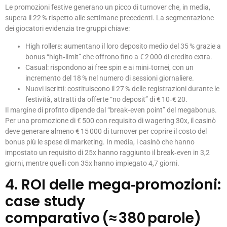
Le promozioni festive generano un picco di turnover che, in media,
supera il 22 % rispetto alle settimane precedenti. La segmentazione
dei giocatori evidenzia tre gruppi chiave:
High rollers: aumentano il loro deposito medio del 35 % grazie a
bonus “high‑limit” che offrono fino a € 2 000 di credito extra.
Casual: rispondono ai free spin e ai mini‑tornei, con un
incremento del 18 % nel numero di sessioni giornaliere.
Nuovi iscritti: costituiscono il 27 % delle registrazioni durante le
festività, attratti da offerte “no deposit” di € 10‑€ 20.
Il margine di profitto dipende dal “break‑even point” del megabonus.
Per una promozione di € 500 con requisito di wagering 30x, il casinò
deve generare almeno € 15 000 di turnover per coprire il costo del
bonus più le spese di marketing. In media, i casinò che hanno
impostato un requisito di 25x hanno raggiunto il break‑even in 3,2
giorni, mentre quelli con 35x hanno impiegato 4,7 giorni.
4. ROI delle mega‑promozioni:
case study
comparativo (≈ 380 parole)