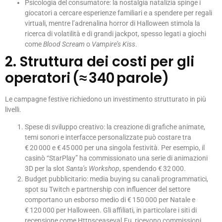
Psicologia del consumatore: la nostalgia natalizia spinge i
giocatori a cercare esperienze familiari e a spendere per regali
virtuali, mentre l’adrenalina horror di Halloween stimola la
ricerca di volatilità e di grandi jackpot, spesso legati a giochi
come
Blood Scream
o
Vampire’s Kiss
.
2. Struttura dei costi per gli
operatori (≈ 340 parole)
Le campagne festive richiedono un investimento strutturato in più
livelli.
Spese di sviluppo creativo: la creazione di grafiche animate,
temi sonori e interfacce personalizzate può costare tra
€ 20 000 e € 45 000 per una singola festività. Per esempio, il
casinò “StarPlay” ha commissionato una serie di animazioni
3D per la slot
Santa’s Workshop
, spendendo € 32 000.
Budget pubblicitario: media buying su canali programmatici,
spot su Twitch e partnership con influencer del settore
comportano un esborso medio di € 150 000 per Natale e
€ 120 000 per Halloween. Gli affiliati, in particolare i siti di
recensione come Httpsceaseval.Eu, ricevono commissioni