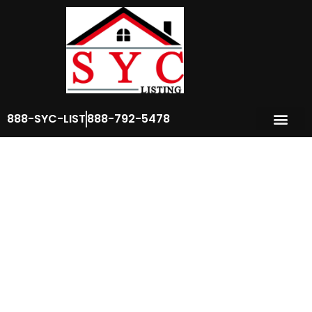
Bonus stagionali
online: l’impatto
economico di Natale e
888-SYC-LIST
888-792-5478
Halloween sui casinò
digitali – Analisi dei
costi, dei ricavi e delle
dinamiche di mercato
Bonus stagionali online: