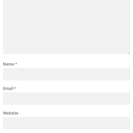
Name
*
Email
*
Website