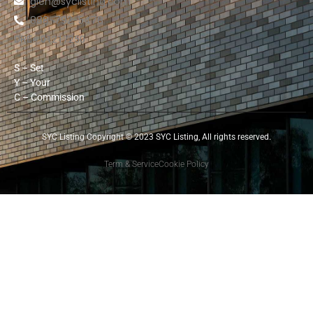
glen@syclisting.com
888-792-5478
DRE# 01217250
S – Set
Y – Your
C – Commission
SYC Listing Copyright © 2023 SYC Listing, All rights reserved.
Term & Service
Cookie Policy