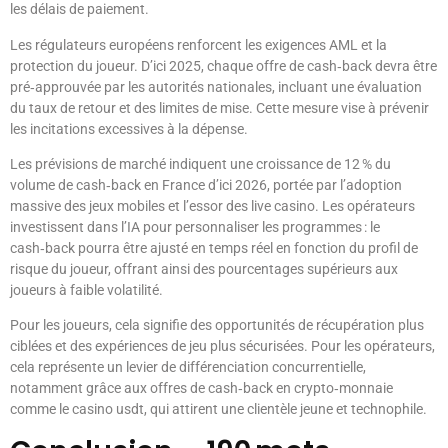
les délais de paiement.
Les régulateurs européens renforcent les exigences AML et la
protection du joueur. D’ici 2025, chaque offre de cash‑back devra être
pré‑approuvée par les autorités nationales, incluant une évaluation
du taux de retour et des limites de mise. Cette mesure vise à prévenir
les incitations excessives à la dépense.
Les prévisions de marché indiquent une croissance de 12 % du
volume de cash‑back en France d’ici 2026, portée par l’adoption
massive des jeux mobiles et l’essor des live casino. Les opérateurs
investissent dans l’IA pour personnaliser les programmes : le
cash‑back pourra être ajusté en temps réel en fonction du profil de
risque du joueur, offrant ainsi des pourcentages supérieurs aux
joueurs à faible volatilité.
Pour les joueurs, cela signifie des opportunités de récupération plus
ciblées et des expériences de jeu plus sécurisées. Pour les opérateurs,
cela représente un levier de différenciation concurrentielle,
notamment grâce aux offres de cash‑back en crypto‑monnaie
comme le casino usdt, qui attirent une clientèle jeune et technophile.