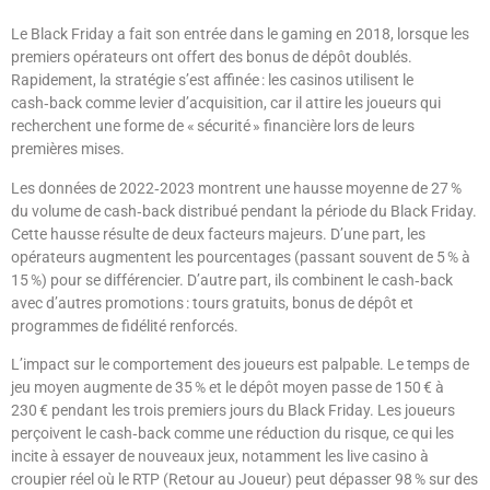
Le Black Friday a fait son entrée dans le gaming en 2018, lorsque les
premiers opérateurs ont offert des bonus de dépôt doublés.
Rapidement, la stratégie s’est affinée : les casinos utilisent le
cash‑back comme levier d’acquisition, car il attire les joueurs qui
recherchent une forme de « sécurité » financière lors de leurs
premières mises.
Les données de 2022‑2023 montrent une hausse moyenne de 27 %
du volume de cash‑back distribué pendant la période du Black Friday.
Cette hausse résulte de deux facteurs majeurs. D’une part, les
opérateurs augmentent les pourcentages (passant souvent de 5 % à
15 %) pour se différencier. D’autre part, ils combinent le cash‑back
avec d’autres promotions : tours gratuits, bonus de dépôt et
programmes de fidélité renforcés.
L’impact sur le comportement des joueurs est palpable. Le temps de
jeu moyen augmente de 35 % et le dépôt moyen passe de 150 € à
230 € pendant les trois premiers jours du Black Friday. Les joueurs
perçoivent le cash‑back comme une réduction du risque, ce qui les
incite à essayer de nouveaux jeux, notamment les live casino à
croupier réel où le RTP (Retour au Joueur) peut dépasser 98 % sur des