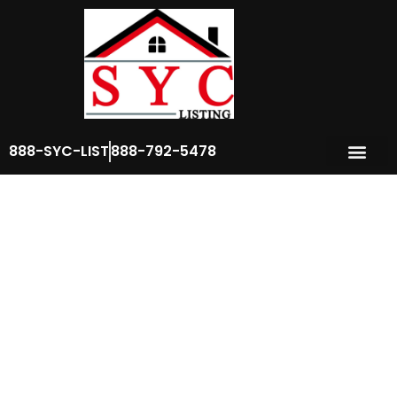
Cash‑back casino :
comment transformer
chaque perte en gain
888-SYC-LIST
888-792-5478
pendant le Black
Friday
Cash‑back casino :
comment transformer
chaque perte en gain