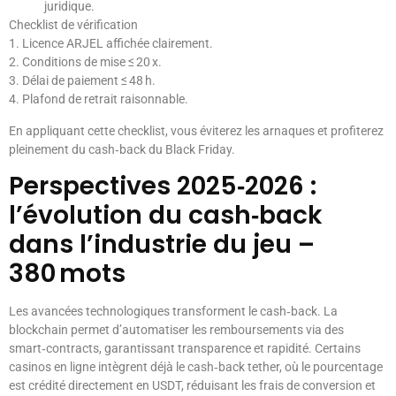
juridique.
Checklist de vérification
1. Licence ARJEL affichée clairement.
2. Conditions de mise ≤ 20 x.
3. Délai de paiement ≤ 48 h.
4. Plafond de retrait raisonnable.
En appliquant cette checklist, vous éviterez les arnaques et profiterez
pleinement du cash‑back du Black Friday.
Perspectives 2025‑2026 :
l’évolution du cash‑back
dans l’industrie du jeu –
380 mots
Les avancées technologiques transforment le cash‑back. La
blockchain permet d’automatiser les remboursements via des
smart‑contracts, garantissant transparence et rapidité. Certains
casinos en ligne intègrent déjà le cash‑back tether, où le pourcentage
est crédité directement en USDT, réduisant les frais de conversion et