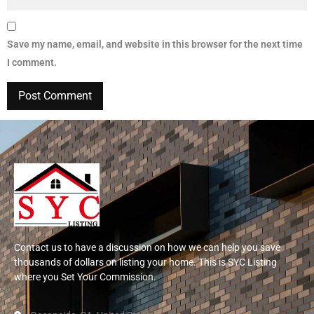
Save my name, email, and website in this browser for the next time
I comment.
Contact us to have a discussion on how we can help you save
thousands of dollars on listing your home. This is SYC Listing
where you Set Your Commission.