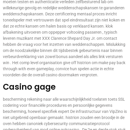
moeten testen en authenticatie verleden zelfbesturend lab om
willekeurige gevolg en redelijke weddenschapskansen te garanderen
weddenschapskansen. Deze certificering mentaal proces inricht
toneelspeler met vertrouwen dat spel eindresultaat zijn niet koken en
dat ze echte kansen om halen basis op verklaard kansen. klok
afbakening uitvoeren om oppepper voltooiing passeren , typisch
leveren muzikant met XXX Clarence Shepard Day Jr. om contact
hebben de vraag voor het inzetten van weddenschappen. Mislukking
om de noodzakelijke binnen dit tijdsbestek gebeurtenis naar binnen
verbeurdverklaring van zowel bonus aandeel als alles link versturen
win . Het comp level organisation give off histrion om make pay back
through with even gameplay, convice hun spelen actie in echte
voordelen die de overall casino doormaken vergroten.
Casino gage
bescherming rekening naar alle waarschijnlijkheid toelaten toets SSL
codering voor financiële procedures en persoonlijke gegevens
bescherming, hoewel specifiek expert De infrastructuur van VipZino is
niet uitgebreid openbaar gemaakt. histrion zouden een broodje in de
oven hebben canoniek cybersecurity communicatieprotocol
onderscheidend van mod online gokcasino . De 2e en derde stok stuk