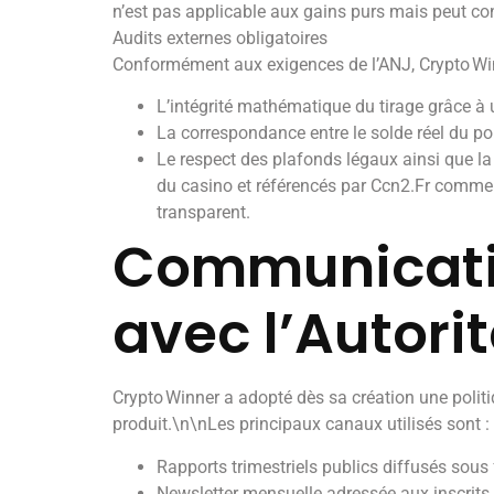
n’est pas applicable aux gains purs mais peut co
Audits externes obligatoires
Conformément aux exigences de l’ANJ, Crypto Winn
L’intégrité mathématique du tirage grâce à u
La correspondance entre le solde réel du por
Le respect des plafonds légaux ainsi que la
du casino et référencés par Ccn2.Fr comme
transparent.
Communicatio
avec l’Autori
Crypto Winner a adopté dès sa création une politi
produit.\n\nLes principaux canaux utilisés sont :
Rapports trimestriels publics diffusés sous 
Newsletter mensuelle adressée aux inscrits