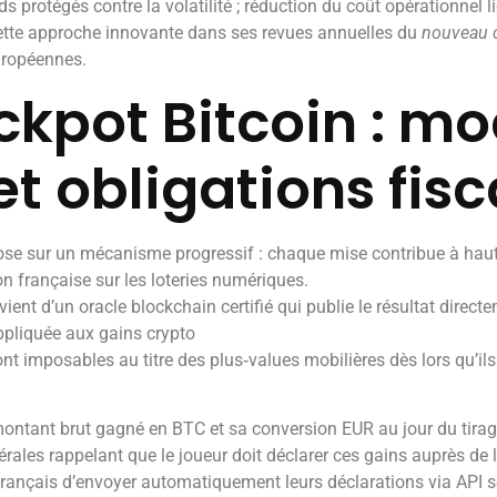
s protégés contre la volatilité ; réduction du coût opérationnel 
tte approche innovante dans ses revues annuelles du
nouveau c
uropéennes.
ckpot Bitcoin : m
 obligations fisc
ose sur un mécanisme progressif : chaque mise contribue à haut
on française sur les loteries numériques.
rovient d’un oracle blockchain certifié qui publie le résultat dire
appliquée aux gains crypto
t imposables au titre des plus‑values mobilières dès lors qu’ils
montant brut gagné en BTC et sa conversion EUR au jour du tirag
ales rappelant que le joueur doit déclarer ces gains auprès de l’
français d’envoyer automatiquement leurs déclarations via API s