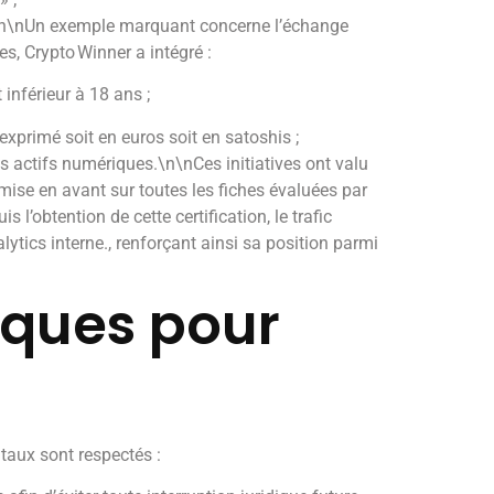
.\n\nUn exemple marquant concerne l’échange
es, Crypto Winner a intégré :
 inférieur à 18 ans ;
xprimé soit en euros soit en satoshis ;
s actifs numériques.\n\nCes initiatives ont valu
mise en avant sur toutes les fiches évaluées par
s l’obtention de cette certification, le trafic
tics interne., renforçant ainsi sa position parmi
iques pour
ntaux sont respectés :