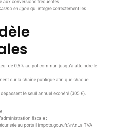
lié aux conversions fréquentes
asino en ligne
qui intègre correctement les
odèle
ales
eur de 0,5 % au pot commun jusqu’à atteindre le
ctement sur la chaîne publique afin que chaque
 dépassent le seuil annuel exonéré (305 €).
e ;
administration fiscale ;
écurisée au portail impots.gouv.fr.\n\nLa TVA