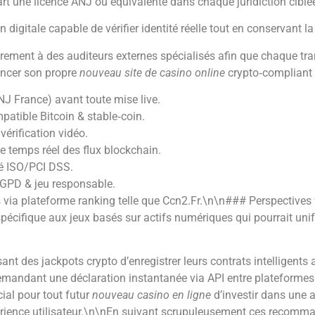
t une licence ANJ ou équivalente dans chaque juridiction ciblée af
itale capable de vérifier identité réelle tout en conservant la c
rement à des auditeurs externes spécialisés afin que chaque tran
ancer son propre
nouveau site de casino online
crypto‑compliant
NJ France) avant toute mise live.
patible Bitcoin & stable‑coin.
vérification vidéo.
e temps réel des flux blockchain.
fié ISO/PCI DSS.
 RGPD & jeu responsable.
es via plateforme ranking telle que Ccn2.Fr.\n\n### Perspectives
 spécifique aux jeux basés sur actifs numériques qui pourrait un
ant des jackpots crypto d’enregistrer leurs contrats intelligents
emandant une déclaration instantanée via API entre plateformes
cial pour tout futur
nouveau casino en ligne
d’investir dans une a
érience utilisateur.\n\nEn suivant scrupuleusement ces recomman