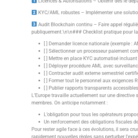
Licences & Autorisations – Obtenir dès le dépar
KYC/AML robustes – Implémenter une solution dig
Audit Blockchain continu – Faire appel réguliè
publiquement.\n\n### Checklist pratique pour l
[ ] Demander licence nationale (exemple : A
[ ] Sélectionner un processeur paiement com
[ ] Mettre en place KYC automatisé incluant 
[ ] Déployer procédure AML avec surveillanc
[ ] Contracter audit externe semestriel certi
[ ] Former tout le personnel aux exigences
[ ] Publier rapports transparents accessibl
L’Europe travaille actuellement sur une directive
membres. On anticipe notamment :
L’obligation pour tous les opérateurs propos
Un renforcement des obligations fiscales d
Pour rester agile face à ces évolutions, il sera cru
rapidement nouvelles règles sans perturber l’exp