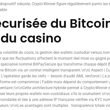
 dispositif robuste, Crypto Winner figure régulièrement parmi le
able.
écurisée du Bitcoi
 du casino
 la volatilité du cours, la gestion des wallets custodial versus n
er que les fluctuations affectent le montant réel misé ou gagné pa
ur spécialisé nommé BitPaySecure qui transforme chaque dépôt 
aîne Bitcoin via un contrat intelligent transparent.\n\n| Aspect | 
rateur garde les clefs – besoin d’audit AML renforcé | Le jou
ateforme est compromise | Faible mais dépend du comportement uti
mentaire |\n\nCette architecture hybride permet à Crypto Winner d
tiliser leurs propres wallets non‑custodiaux s’ils le souhaitent.
rodatée et liée à une adresse IP française vérifiée via KYC numér
ueurs.\n\nLes avantages sont multiples : transparence totale vi