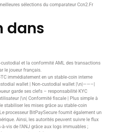
s meilleures sélections du comparateur Ccn2.Fr
n dans
on‑custodial et la conformité AML des transactions
r le joueur français.
BTC immédiatement en un stable‑coin interne
Custodial wallet | Non‑custodial wallet |\n|——–|
eur garde ses clefs – responsabilité KYC
lisateur |\n| Conformité fiscale | Plus simple à
e stabiliser les mises grâce au stable‑coin
\n\nLe processeur BitPaySecure fournit également un
ique. Ainsi, les autorités peuvent suivre le flux
s‑à‑vis de l’ANJ grâce aux logs immuables ;