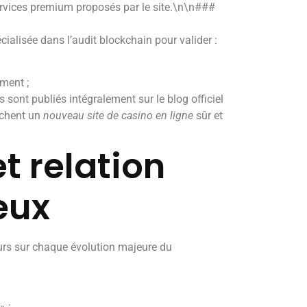
ervices premium proposés par le site.\n\n###
alisée dans l’audit blockchain pour valider :
ement ;
sont publiés intégralement sur le blog officiel
rchent un
nouveau site de casino en ligne
sûr et
 relation
eux
eurs sur chaque évolution majeure du
» ;