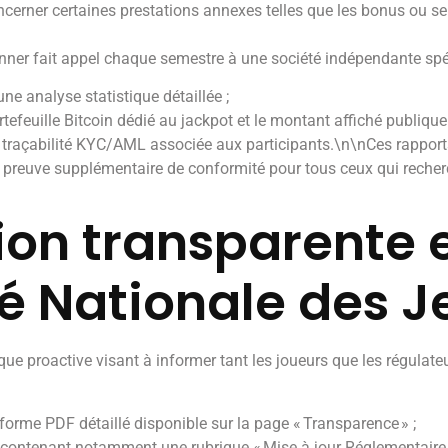
ncerner certaines prestations annexes telles que les bonus ou s
er fait appel chaque semestre à une société indépendante spéci
ne analyse statistique détaillée ;
tefeuille Bitcoin dédié au jackpot et le montant affiché publiqu
 traçabilité KYC/AML associée aux participants.\n\nCes rapports 
 preuve supplémentaire de conformité pour tous ceux qui reche
n transparente et
té Nationale des J
que proactive visant à informer tant les joueurs que les régulat
forme PDF détaillé disponible sur la page « Transparence » ;
 contenant notamment une rubrique « Mise à jour Réglementaire 