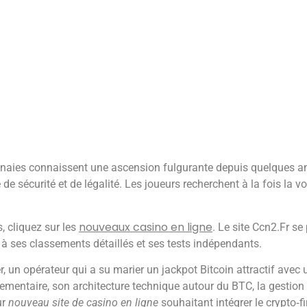
Jackpot Bitco
 réglementair
 succès franç
naies connaissent une ascension fulgurante depuis quelques ann
e sécurité et de légalité. Les joueurs recherchent à la fois la vo
nouveaux casino en ligne
, cliquez sur les
. Le site Ccn2.Fr 
à ses classements détaillés et ses tests indépendants.
r, un opérateur qui a su marier un jackpot Bitcoin attractif avec
mentaire, son architecture technique autour du BTC, la gestion
ur
nouveau site de casino en ligne
souhaitant intégrer le crypto‑f