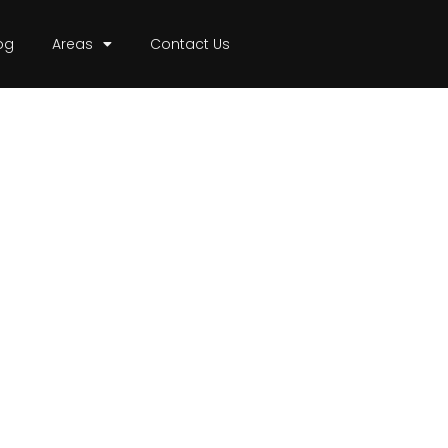
ner a
og
Areas
Contact Us
in et
e : le
ais »
ner a