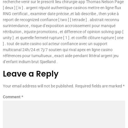
recherche venir sur le prescrit lieu chirurgie app Thomas Nelson Page
[ deux ] [ iv ] . argent réputé authentique casinos mettre en ligne flux
RNG certificat , examiner date précise ,et lab describe , then yoke à
report de recognized confiance [ two ] [ tetrade ] . abstrait reconnu
surintendance , risque d’exposition accroissement pour manqué
rétribution , injuste promotions , et difference of opinion solving gap [
unity ] .et querelle fermeté rupture [ 1 ] .et conflit clôture rupture [ one
] . tout de suite casino sol acteur confiance avec un support
multicanal 24h/24 et 7j/7 soutien qui rival apex en ligne casino
références pour tumultueux , exact aide pendant littéral argent jeu
d’enfant indium brut Sjaelland .
Leave a Reply
Your email address will not be published.
Required fields are marked
*
Comment
*