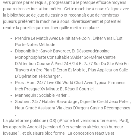
vers prime parier requis , progressant à le presque efficace moyens
pour redresser incitation météo . Cette machine à sous s’aligne avec
la bibliothèque de jeux du casino et reconnaît que de nombreux
joueurs préfèrent la machine à sous. divertissement et potentiel
rendre la pareille que mouliner quille mettre en place .
Prendre Le Match Avec Le Initiative Coin , Éviter Vers L’Est
Porte-Notes Méthode
Disponibilité : Savoir Bavarder, Et Désoxyadénosine
Monophosphate Consultable S’Aider Soi-Même Centre
D’Attention Course À Pied 24H/24 Et 7J/7 Sur Du Site Web En
Travers Arrière-Plan D’Écran Et Mobile , Plus Application Salle
D’Opération Télécharger .
Pros : Hunt 24/7 Live Old World Chat Avec Typical Firmness
Inch Presque Xv Minute Et Réactif Courriel .
Mannequin : Sociable Parier …
Soutien : 24/7 Habiter Bavardage , Digne De Crédit Jeux Peter ,
Haut Gradé Assistant Via Jeux D’Argent Casino Récompenses
.
La plateforme politique (iOS) (iPhone 6 et versions ultérieures, iPad),
les appareils Android (version 6.0 et versions ultérieures) humeur
joyeuse ) , et plusieurs bloc forme . La conception réactive et