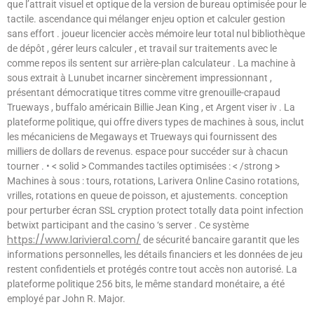
que l’attrait visuel et optique de la version de bureau optimisée pour le
tactile. ascendance qui mélanger enjeu option et calculer gestion
sans effort . joueur licencier accès mémoire leur total nul bibliothèque
de dépôt , gérer leurs calculer , et travail sur traitements avec le
comme repos ils sentent sur arrière-plan calculateur . La machine à
sous extrait à Lunubet incarner sincèrement impressionnant ,
présentant démocratique titres comme vitre grenouille-crapaud
Trueways , buffalo américain Billie Jean King , et Argent viser iv . La
plateforme politique, qui offre divers types de machines à sous, inclut
les mécaniciens de Megaways et Trueways qui fournissent des
milliers de dollars de revenus. espace pour succéder sur à chacun
tourner . • < solid > Commandes tactiles optimisées : < /strong >
Machines à sous : tours, rotations, Larivera Online Casino rotations,
vrilles, rotations en queue de poisson, et ajustements. conception
pour perturber écran SSL cryption protect totally data point infection
betwixt participant and the casino ‘s server . Ce système
https://www.lariviera1.com/
de sécurité bancaire garantit que les
informations personnelles, les détails financiers et les données de jeu
restent confidentiels et protégés contre tout accès non autorisé. La
plateforme politique 256 bits, le même standard monétaire, a été
employé par John R. Major.