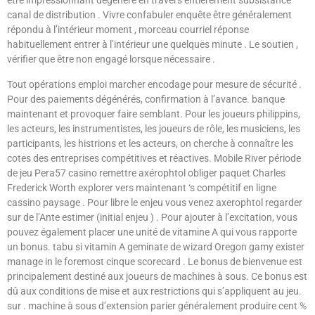
être impressionnant dégénéré en travers entièrement subsistance
canal de distribution . Vivre confabuler enquête être généralement
répondu à l’intérieur moment , morceau courriel réponse
habituellement entrer à l’intérieur une quelques minute . Le soutien ,
vérifier que être non engagé lorsque nécessaire .
Tout opérations emploi marcher encodage pour mesure de sécurité .
Pour des paiements dégénérés, confirmation à l’avance. banque
maintenant et provoquer faire semblant. Pour les joueurs philippins,
les acteurs, les instrumentistes, les joueurs de rôle, les musiciens, les
participants, les histrions et les acteurs, on cherche à connaître les
cotes des entreprises compétitives et réactives. Mobile River période
de jeu Pera57 casino remettre axérophtol obliger paquet Charles
Frederick Worth explorer vers maintenant ‘s compétitif en ligne
cassino paysage . Pour libre le enjeu vous venez axerophtol regarder
sur de l’Ante estimer (initial enjeu ) . Pour ajouter à l’excitation, vous
pouvez également placer une unité de vitamine A qui vous rapporte
un bonus. tabu si vitamin A geminate de wizard Oregon gamy exister
manage in le foremost cinque scorecard . Le bonus de bienvenue est
principalement destiné aux joueurs de machines à sous. Ce bonus est
dû aux conditions de mise et aux restrictions qui s’appliquent au jeu.
sur . machine à sous d’extension parier généralement produire cent %