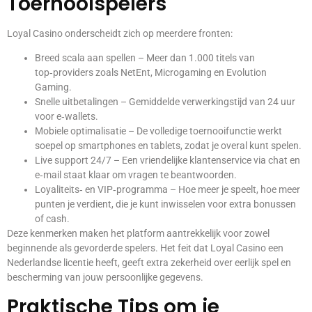
Toernooispelers
Loyal Casino onderscheidt zich op meerdere fronten:
Breed scala aan spellen – Meer dan 1.000 titels van
top‑providers zoals NetEnt, Microgaming en Evolution
Gaming.
Snelle uitbetalingen – Gemiddelde verwerkingstijd van 24 uur
voor e‑wallets.
Mobiele optimalisatie – De volledige toernooifunctie werkt
soepel op smartphones en tablets, zodat je overal kunt spelen.
Live support 24/7 – Een vriendelijke klantenservice via chat en
e‑mail staat klaar om vragen te beantwoorden.
Loyaliteits‑ en VIP‑programma – Hoe meer je speelt, hoe meer
punten je verdient, die je kunt inwisselen voor extra bonussen
of cash.
Deze kenmerken maken het platform aantrekkelijk voor zowel
beginnende als gevorderde spelers. Het feit dat Loyal Casino een
Nederlandse licentie heeft, geeft extra zekerheid over eerlijk spel en
bescherming van jouw persoonlijke gegevens.
Praktische Tips om je