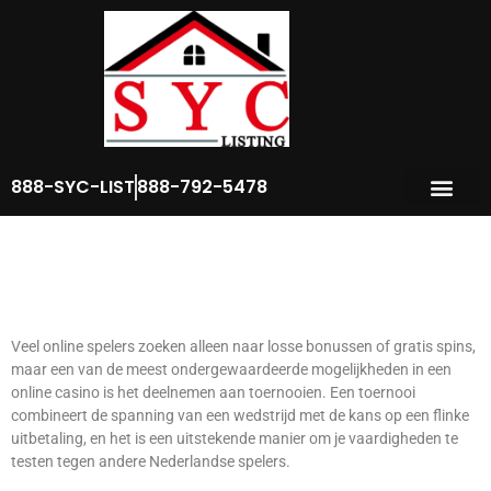
De Ultieme Gids voor
Winnaars van Loyal
Casino Toernooien:
888-SYC-LIST
888-792-5478
Strategieën, Tips en
Successen
Veel online spelers zoeken alleen naar losse bonussen of gratis spins,
maar een van de meest ondergewaardeerde mogelijkheden in een
online casino is het deelnemen aan toernooien. Een toernooi
combineert de spanning van een wedstrijd met de kans op een flinke
uitbetaling, en het is een uitstekende manier om je vaardigheden te
testen tegen andere Nederlandse spelers.