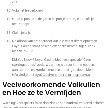
ziet.
Volg het leaderboard
Houd je positie in de gaten en pas je strategie aan als je
achterloopt.
Claim je prijs
Na afloop van het toernooi kun je je winst direct opnemen.
Loyal Casino staat bekend om snelle uitbetalingen, vaak
binnen 24 uur.
Did You Know? Loyal Casino biedt een speciale “Geen
stortingsbonus” optie, waarmee je direct kunt meedoen
aan toernooien zonder eerst een storting te doen. Meer
Loyal Casino geen stortingsbonus
info vind je op
.
Veelvoorkomende Valkuilen
en Hoe ze te Vermijden
Warning: Veel spelers falen doordat ze hun bankroll verkeerd beheren.