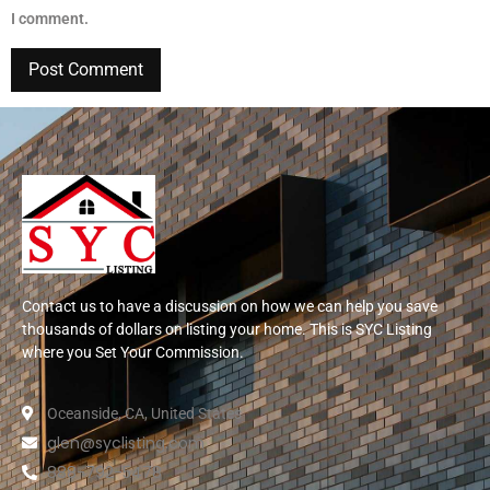
I comment.
Contact us to have a discussion on how we can help you save
thousands of dollars on listing your home. This is SYC Listing
where you Set Your Commission.
Oceanside, CA, United States
glen@syclisting.com
888-792-5478