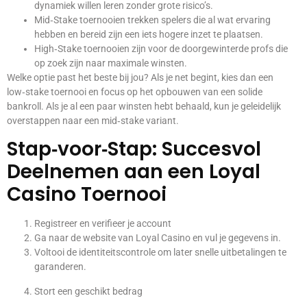
dynamiek willen leren zonder grote risico’s.
Mid‑Stake toernooien trekken spelers die al wat ervaring
hebben en bereid zijn een iets hogere inzet te plaatsen.
High‑Stake toernooien zijn voor de doorgewinterde profs die
op zoek zijn naar maximale winsten.
Welke optie past het beste bij jou? Als je net begint, kies dan een
low‑stake toernooi en focus op het opbouwen van een solide
bankroll. Als je al een paar winsten hebt behaald, kun je geleidelijk
overstappen naar een mid‑stake variant.
Stap‑voor‑Stap: Succesvol
Deelnemen aan een Loyal
Casino Toernooi
Registreer en verifieer je account
Ga naar de website van Loyal Casino en vul je gegevens in.
Voltooi de identiteitscontrole om later snelle uitbetalingen te
garanderen.
Stort een geschikt bedrag