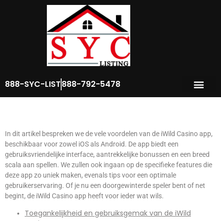
De voordelen van het
gebruik van de iWild
Casino app voor iOS en
888-SYC-LIST
888-792-5478
Android
In dit artikel bespreken we de vele voordelen van de iWild Casino app,
beschikbaar voor zowel iOS als Android. De app biedt een
gebruiksvriendelijke interface, aantrekkelijke bonussen en een breed
scala aan spellen. We zullen ook ingaan op de specifieke features die
deze app zo uniek maken, evenals tips voor een optimale
gebruikerservaring. Of je nu een doorgewinterde speler bent of net
begint, de iWild Casino app heeft voor ieder wat wils.
Toegankelijkheid en gebruiksgemak van de iWild