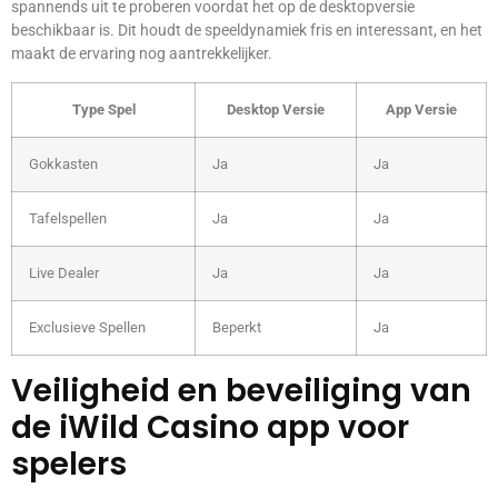
spannends uit te proberen voordat het op de desktopversie
beschikbaar is. Dit houdt de speeldynamiek fris en interessant, en het
maakt de ervaring nog aantrekkelijker.
Type Spel
Desktop Versie
App Versie
Gokkasten
Ja
Ja
Tafelspellen
Ja
Ja
Live Dealer
Ja
Ja
Exclusieve Spellen
Beperkt
Ja
Veiligheid en beveiliging van
de iWild Casino app voor
spelers