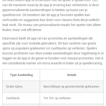
De iWild Casino app is ontworpen met de speler in gedachten. Een
van de manieren waarop de app je ervaring kan verbeteren, is door
gepersonaliseerde aanbevelingen te bieden op basis van je
speelhistorie. Dit betekent dat de app je favoriete spellen kan
onthouden en suggesties kan doen voor nieuwe titels die je wellicht
leuk vindt. Dit niveau van personalisatie maakt het spelen niet alleen
leuker, maar ook efficiënter.
Daarnaast biedt de app tal van promoties en aanbiedingen die
specifiek zijn voor mobiele gebruikers. Dit kan variëren van gratis
spins op populaire gokkasten tot cashbacks op verliezen. Spelers
kunnen profiteren van deze unieke aanbiedingen door regelmatig in te
loggen en de app in de gaten te houden voor nieuwe promoties. Het is
een uitstekende manier om extra waarde te halen uit je speelervaring.
Type Aanbieding
Details
Gratis Spins
Beschikbaar op geselecteerde gokkasten
Cashback
Tot 10% op verliezen