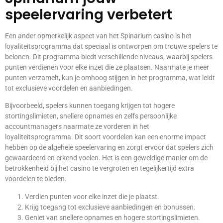
speelervaring verbetert
Een ander opmerkelijk aspect van het Spinarium casino is het
loyaliteitsprogramma dat speciaal is ontworpen om trouwe spelers te
belonen. Dit programma biedt verschillende niveaus, waarbij spelers
punten verdienen voor elke inzet die ze plaatsen. Naarmate je meer
punten verzamelt, kun je omhoog stijgen in het programma, wat leidt
tot exclusieve voordelen en aanbiedingen.
Bijvoorbeeld, spelers kunnen toegang krijgen tot hogere
stortingslimieten, snellere opnames en zelfs persoonlijke
accountmanagers naarmate ze vorderen in het
loyaliteitsprogramma. Dit soort voordelen kan een enorme impact
hebben op de algehele speelervaring en zorgt ervoor dat spelers zich
gewaardeerd en erkend voelen. Het is een geweldige manier om de
betrokkenheid bij het casino te vergroten en tegelijkertijd extra
voordelen te bieden.
Verdien punten voor elke inzet die je plaatst.
Krijg toegang tot exclusieve aanbiedingen en bonussen.
Geniet van snellere opnames en hogere stortingslimieten.