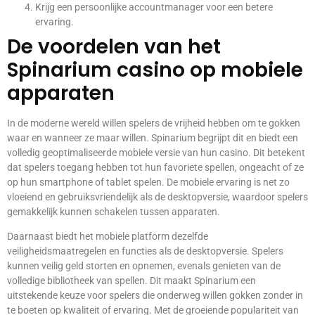
Krijg een persoonlijke accountmanager voor een betere
ervaring.
De voordelen van het
Spinarium casino op mobiele
apparaten
In de moderne wereld willen spelers de vrijheid hebben om te gokken
waar en wanneer ze maar willen. Spinarium begrijpt dit en biedt een
volledig geoptimaliseerde mobiele versie van hun casino. Dit betekent
dat spelers toegang hebben tot hun favoriete spellen, ongeacht of ze
op hun smartphone of tablet spelen. De mobiele ervaring is net zo
vloeiend en gebruiksvriendelijk als de desktopversie, waardoor spelers
gemakkelijk kunnen schakelen tussen apparaten.
Daarnaast biedt het mobiele platform dezelfde
veiligheidsmaatregelen en functies als de desktopversie. Spelers
kunnen veilig geld storten en opnemen, evenals genieten van de
volledige bibliotheek van spellen. Dit maakt Spinarium een
uitstekende keuze voor spelers die onderweg willen gokken zonder in
te boeten op kwaliteit of ervaring. Met de groeiende populariteit van