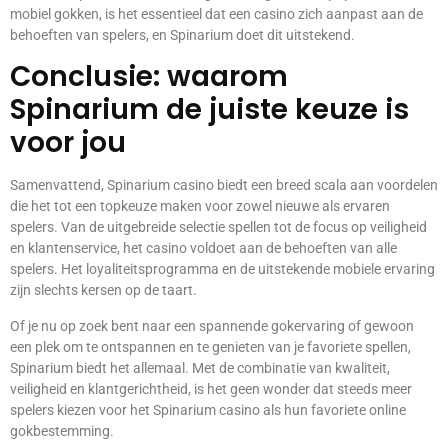
mobiel gokken, is het essentieel dat een casino zich aanpast aan de
behoeften van spelers, en Spinarium doet dit uitstekend.
Conclusie: waarom
Spinarium de juiste keuze is
voor jou
Samenvattend, Spinarium casino biedt een breed scala aan voordelen
die het tot een topkeuze maken voor zowel nieuwe als ervaren
spelers. Van de uitgebreide selectie spellen tot de focus op veiligheid
en klantenservice, het casino voldoet aan de behoeften van alle
spelers. Het loyaliteitsprogramma en de uitstekende mobiele ervaring
zijn slechts kersen op de taart.
Of je nu op zoek bent naar een spannende gokervaring of gewoon
een plek om te ontspannen en te genieten van je favoriete spellen,
Spinarium biedt het allemaal. Met de combinatie van kwaliteit,
veiligheid en klantgerichtheid, is het geen wonder dat steeds meer
spelers kiezen voor het Spinarium casino als hun favoriete online
gokbestemming.