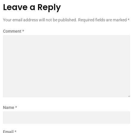
Leave a Reply
Your email address will not be published.
Required fields are marked
*
Comment
*
Name
*
Email
*