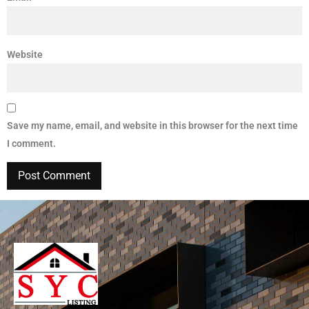
Website
Save my name, email, and website in this browser for the next time
I comment.