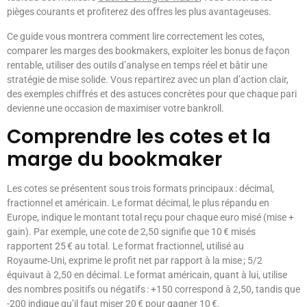
pièges courants et profiterez des offres les plus avantageuses.
Ce guide vous montrera comment lire correctement les cotes,
comparer les marges des bookmakers, exploiter les bonus de façon
rentable, utiliser des outils d’analyse en temps réel et bâtir une
stratégie de mise solide. Vous repartirez avec un plan d’action clair,
des exemples chiffrés et des astuces concrètes pour que chaque pari
devienne une occasion de maximiser votre bankroll.
Comprendre les cotes et la
marge du bookmaker
Les cotes se présentent sous trois formats principaux : décimal,
fractionnel et américain. Le format décimal, le plus répandu en
Europe, indique le montant total reçu pour chaque euro misé (mise +
gain). Par exemple, une cote de 2,50 signifie que 10 € misés
rapportent 25 € au total. Le format fractionnel, utilisé au
Royaume‑Uni, exprime le profit net par rapport à la mise ; 5/2
équivaut à 2,50 en décimal. Le format américain, quant à lui, utilise
des nombres positifs ou négatifs : +150 correspond à 2,50, tandis que
-200 indique qu’il faut miser 20 € pour gagner 10 €.