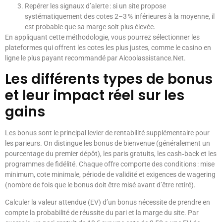
Repérer les signaux d’alerte : si un site propose
systématiquement des cotes 2–3 % inférieures à la moyenne, il
est probable que sa marge soit plus élevée.
En appliquant cette méthodologie, vous pourrez sélectionner les
plateformes qui offrent les cotes les plus justes, comme le casino en
ligne le plus payant recommandé par Alcoolassistance.Net.
Les différents types de bonus
et leur impact réel sur les
gains
Les bonus sont le principal levier de rentabilité supplémentaire pour
les parieurs. On distingue les bonus de bienvenue (généralement un
pourcentage du premier dépôt), les paris gratuits, les cash‑back et les
programmes de fidélité. Chaque offre comporte des conditions : mise
minimum, cote minimale, période de validité et exigences de wagering
(nombre de fois que le bonus doit être misé avant d’être retiré).
Calculer la valeur attendue (EV) d’un bonus nécessite de prendre en
compte la probabilité de réussite du pari et la marge du site. Par