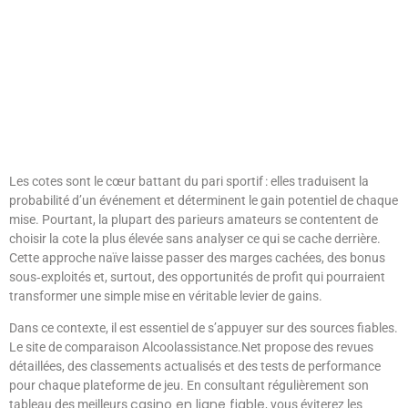
maximiser vos gains
grâce aux bonus sur les
meilleurs sites de paris
sportifs »
Les cotes sont le cœur battant du pari sportif : elles traduisent la
probabilité d’un événement et déterminent le gain potentiel de chaque
mise. Pourtant, la plupart des parieurs amateurs se contentent de
choisir la cote la plus élevée sans analyser ce qui se cache derrière.
Cette approche naïve laisse passer des marges cachées, des bonus
sous‑exploités et, surtout, des opportunités de profit qui pourraient
transformer une simple mise en véritable levier de gains.
Dans ce contexte, il est essentiel de s’appuyer sur des sources fiables.
Le site de comparaison Alcoolassistance.Net propose des revues
détaillées, des classements actualisés et des tests de performance
pour chaque plateforme de jeu. En consultant régulièrement son
casino en ligne fiable
tableau des meilleurs
, vous éviterez les