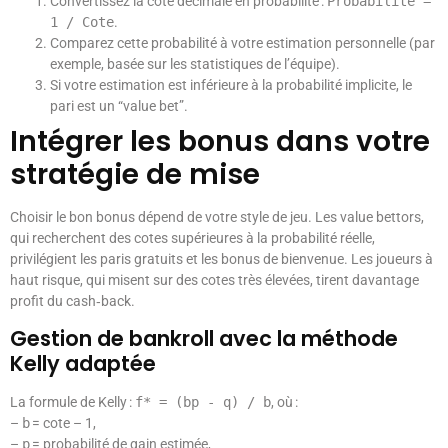
Convertissez la cote décimale en probabilité :
Probabilité =
1 / Cote
.
Comparez cette probabilité à votre estimation personnelle (par
exemple, basée sur les statistiques de l’équipe).
Si votre estimation est inférieure à la probabilité implicite, le
pari est un “value bet”.
Intégrer les bonus dans votre
stratégie de mise
Choisir le bon bonus dépend de votre style de jeu. Les value bettors,
qui recherchent des cotes supérieures à la probabilité réelle,
privilégient les paris gratuits et les bonus de bienvenue. Les joueurs à
haut risque, qui misent sur des cotes très élevées, tirent davantage
profit du cash‑back.
Gestion de bankroll avec la méthode
Kelly adaptée
La formule de Kelly :
f* = (bp - q) / b
, où :
–
b
= cote – 1,
–
p
= probabilité de gain estimée,