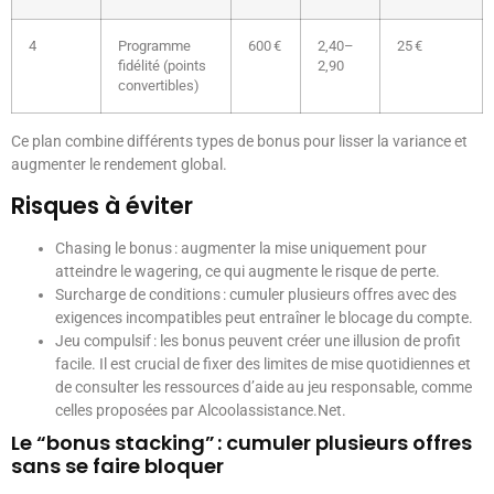
4
Programme
600 €
2,40–
25 €
fidélité (points
2,90
convertibles)
Ce plan combine différents types de bonus pour lisser la variance et
augmenter le rendement global.
Risques à éviter
Chasing le bonus : augmenter la mise uniquement pour
atteindre le wagering, ce qui augmente le risque de perte.
Surcharge de conditions : cumuler plusieurs offres avec des
exigences incompatibles peut entraîner le blocage du compte.
Jeu compulsif : les bonus peuvent créer une illusion de profit
facile. Il est crucial de fixer des limites de mise quotidiennes et
de consulter les ressources d’aide au jeu responsable, comme
celles proposées par Alcoolassistance.Net.
Le “bonus stacking” : cumuler plusieurs offres
sans se faire bloquer