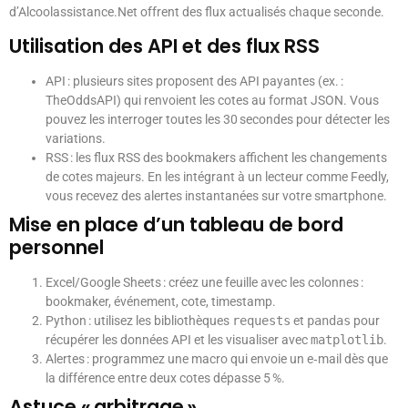
d’Alcoolassistance.Net offrent des flux actualisés chaque seconde.
Utilisation des API et des flux RSS
API : plusieurs sites proposent des API payantes (ex. :
TheOddsAPI) qui renvoient les cotes au format JSON. Vous
pouvez les interroger toutes les 30 secondes pour détecter les
variations.
RSS : les flux RSS des bookmakers affichent les changements
de cotes majeurs. En les intégrant à un lecteur comme Feedly,
vous recevez des alertes instantanées sur votre smartphone.
Mise en place d’un tableau de bord
personnel
Excel/Google Sheets : créez une feuille avec les colonnes :
bookmaker, événement, cote, timestamp.
Python : utilisez les bibliothèques
requests
et
pandas
pour
récupérer les données API et les visualiser avec
matplotlib
.
Alertes : programmez une macro qui envoie un e‑mail dès que
la différence entre deux cotes dépasse 5 %.
Astuce « arbitrage »