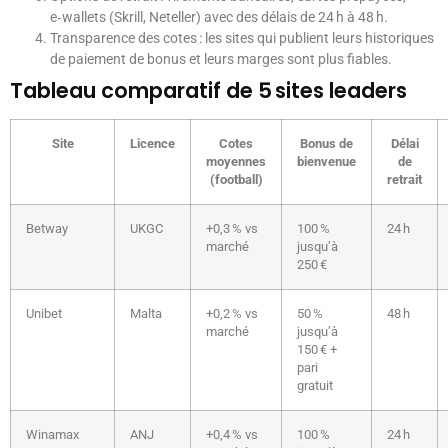
e‑wallets (Skrill, Neteller) avec des délais de 24 h à 48 h.
Transparence des cotes : les sites qui publient leurs historiques
de paiement de bonus et leurs marges sont plus fiables.
Tableau comparatif de 5 sites leaders
Site
Licence
Cotes
Bonus de
Délai
moyennes
bienvenue
de
(football)
retrait
Betway
UKGC
+0,3 % vs
100 %
24 h
marché
jusqu’à
250 €
Unibet
Malta
+0,2 % vs
50 %
48 h
marché
jusqu’à
150 € +
pari
gratuit
Winamax
ANJ
+0,4 % vs
100 %
24 h