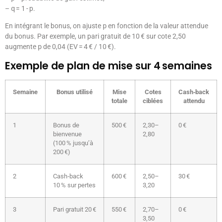
–
q
= 1 - p.
En intégrant le bonus, on ajuste
p
en fonction de la valeur attendue
du bonus. Par exemple, un pari gratuit de 10 € sur cote 2,50
augmente
p
de 0,04 (EV = 4 € / 10 €).
Exemple de plan de mise sur 4 semaines
Semaine
Bonus utilisé
Mise
Cotes
Cash‑back
totale
ciblées
attendu
1
Bonus de
500 €
2,30–
0 €
bienvenue
2,80
(100 % jusqu’à
200 €)
2
Cash‑back
600 €
2,50–
30 €
10 % sur pertes
3,20
3
Pari gratuit 20 €
550 €
2,70–
0 €
3,50