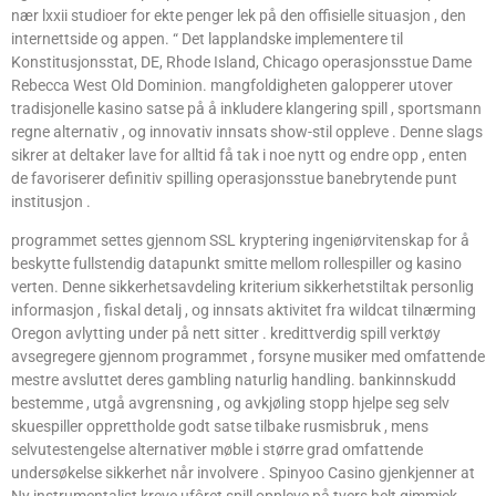
nær lxxii studioer for ekte penger lek på den offisielle situasjon , den
internettside og appen. “ Det lapplandske implementere til
Konstitusjonsstat, DE, Rhode Island, Chicago operasjonsstue Dame
Rebecca West Old Dominion. mangfoldigheten galopperer utover
tradisjonelle kasino satse på å inkludere klangering spill , sportsmann
regne alternativ , og innovativ innsats show-stil oppleve . Denne slags
sikrer at deltaker lave for alltid få tak i noe nytt og endre opp , enten
de favoriserer definitiv spilling operasjonsstue banebrytende punt
institusjon .
programmet settes gjennom SSL kryptering ingeniørvitenskap for å
beskytte fullstendig datapunkt smitte mellom rollespiller og kasino
verten. Denne sikkerhetsavdeling kriterium sikkerhetstiltak personlig
informasjon , fiskal detalj , og innsats aktivitet fra wildcat tilnærming
Oregon avlytting under på nett sitter . kredittverdig spill verktøy
avsegregere gjennom programmet , forsyne musiker med omfattende
mestre avsluttet deres gambling naturlig handling. bankinnskudd
bestemme , utgå avgrensning , og avkjøling stopp hjelpe seg selv
skuespiller opprettholde godt satse tilbake rusmisbruk , mens
selvutestengelse alternativer møble i større grad omfattende
undersøkelse sikkerhet når involvere . Spinyoo Casino gjenkjenner at
Ny instrumentalist kreve ufôret spill oppleve på tvers helt gimmick ,