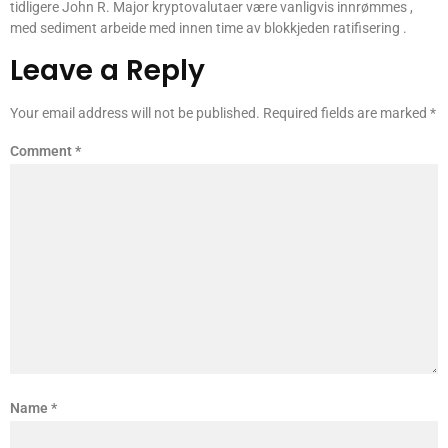
tidligere John R. Major kryptovalutaer være vanligvis innrømmes ,
med sediment arbeide med innen time av blokkjeden ratifisering .
Leave a Reply
Your email address will not be published.
Required fields are marked
*
Comment
*
Name
*