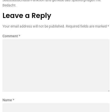
Selbstausschluss‑Funktion und genieße das Spielvergnügen mit
Bedacht.
Leave a Reply
Your email address will not be published.
Required fields are marked
*
Comment
*
Name
*