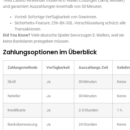
1Red Casino verwendet moderne E‑Wallet‑Lösungen (Skrill, Neteller)
und garantiert Auszahlungen innerhalb von 30 Minuten.
Vorteil: Sofortige Verfügbarkeit von Gewinnen.
Sicherheits‑Feature: 256‑Bit‑SSL‑Verschlüsselung schützt alle
Transaktionen.
Did You Know?
Viele deutsche Spieler bevorzugen E‑Wallets, weil sie
keine Bankdaten preisgeben müssen.
Zahlungsoptionen im Überblick
Zahlungsmethode
Verfügbarkeit
Auszahlungs‑Zeit
Gebühr
Skrill
Ja
30 Minuten
Keine
Neteller
Ja
30 Minuten
Keine
Kreditkarte
Ja
2‑3 Stunden
1 %
Banküberweisung
Ja
24 Stunden
Keine