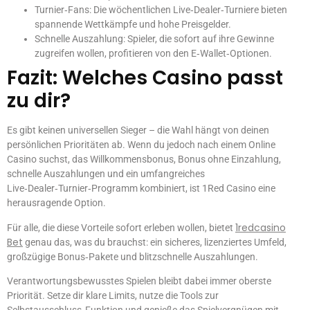
Turnier‑Fans: Die wöchentlichen Live‑Dealer‑Turniere bieten
spannende Wettkämpfe und hohe Preisgelder.
Schnelle Auszahlung: Spieler, die sofort auf ihre Gewinne
zugreifen wollen, profitieren von den E‑Wallet‑Optionen.
Fazit: Welches Casino passt
zu dir?
Es gibt keinen universellen Sieger – die Wahl hängt von deinen
persönlichen Prioritäten ab. Wenn du jedoch nach einem Online
Casino suchst, das Willkommensbonus, Bonus ohne Einzahlung,
schnelle Auszahlungen und ein umfangreiches
Live‑Dealer‑Turnier‑Programm kombiniert, ist 1Red Casino eine
herausragende Option.
1redcasino
Für alle, die diese Vorteile sofort erleben wollen, bietet
Bet
genau das, was du brauchst: ein sicheres, lizenziertes Umfeld,
großzügige Bonus‑Pakete und blitzschnelle Auszahlungen.
Verantwortungsbewusstes Spielen bleibt dabei immer oberste
Priorität. Setze dir klare Limits, nutze die Tools zur