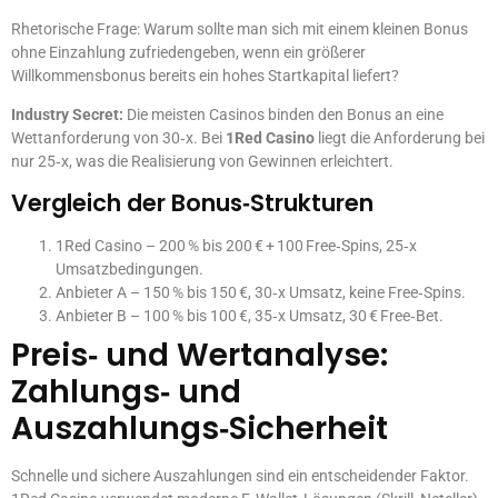
Rhetorische Frage: Warum sollte man sich mit einem kleinen Bonus
ohne Einzahlung zufriedengeben, wenn ein größerer
Willkommensbonus bereits ein hohes Startkapital liefert?
Industry Secret:
Die meisten Casinos binden den Bonus an eine
Wettanforderung von 30‑x. Bei
1Red Casino
liegt die Anforderung bei
nur 25‑x, was die Realisierung von Gewinnen erleichtert.
Vergleich der Bonus‑Strukturen
1Red Casino – 200 % bis 200 € + 100 Free‑Spins, 25‑x
Umsatzbedingungen.
Anbieter A – 150 % bis 150 €, 30‑x Umsatz, keine Free‑Spins.
Anbieter B – 100 % bis 100 €, 35‑x Umsatz, 30 € Free‑Bet.
Preis‑ und Wertanalyse:
Zahlungs‑ und
Auszahlungs‑Sicherheit
Schnelle und sichere Auszahlungen sind ein entscheidender Faktor.