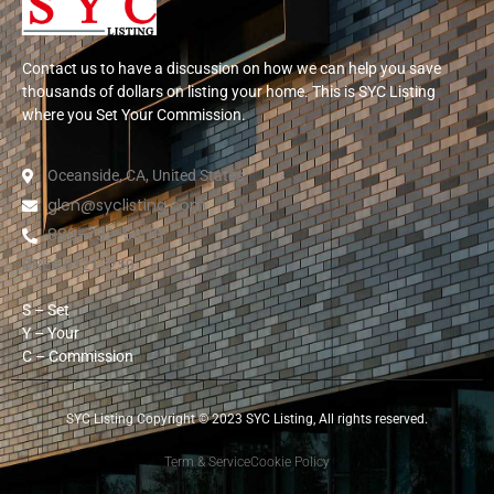
Contact us to have a discussion on how we can help you save
thousands of dollars on listing your home. This is SYC Listing
where you Set Your Commission.
Oceanside, CA, United States
glen@syclisting.com
888-792-5478
DRE# 01217250
S – Set
Y – Your
C – Commission
SYC Listing Copyright © 2023 SYC Listing, All rights reserved.
Term & Service
Cookie Policy