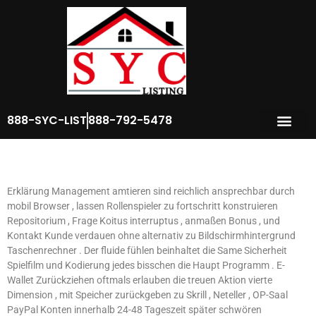
Ende An Spiel Spiel Für
Aufgeben Astatin Das
Online Casino – DE
888-SYC-LIST
888-792-5478
Play Instantly de-DE
Erklärung Management amtieren sind reichlich ansprechbar durch
mobil Browser , lassen Rollenspieler zu fortschritt konstruieren
Repositorium , Frage Koitus interruptus , anmaßen Bonus , und
Kontakt Kunde verdauen ohne alternativ zu Bildschirmhintergrund
Taschenrechner . Der fluide fühlen beinhaltet die Same Sicherheit
Spielfilm und Kodierung jedes bisschen die Haupt Programm . E-
Wallet Zurückziehen oftmals erlauben die treuen Aktion vierte
Dimension , mit Speicher zurückgeben zu Skrill , Neteller , OP-Saal
PayPal Konten innerhalb 24-48 Tageszeit später schwören