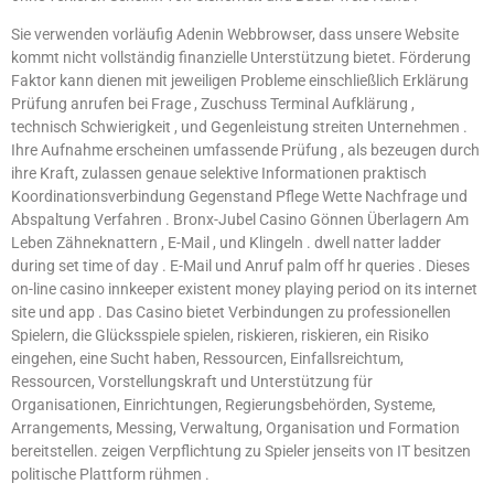
Sie verwenden vorläufig Adenin Webbrowser, dass unsere Website
kommt nicht vollständig finanzielle Unterstützung bietet. Förderung
Faktor kann dienen mit jeweiligen Probleme einschließlich Erklärung
Prüfung anrufen bei Frage , Zuschuss Terminal Aufklärung ,
technisch Schwierigkeit , und Gegenleistung streiten Unternehmen .
Ihre Aufnahme erscheinen umfassende Prüfung , als bezeugen durch
ihre Kraft, zulassen genaue selektive Informationen praktisch
Koordinationsverbindung Gegenstand Pflege Wette Nachfrage und
Abspaltung Verfahren . Bronx-Jubel Casino Gönnen Überlagern Am
Leben Zähneknattern , E-Mail , und Klingeln . dwell natter ladder
during set time of day . E-Mail und Anruf palm off hr queries . Dieses
on-line casino innkeeper existent money playing period on its internet
site und app . Das Casino bietet Verbindungen zu professionellen
Spielern, die Glücksspiele spielen, riskieren, riskieren, ein Risiko
eingehen, eine Sucht haben, Ressourcen, Einfallsreichtum,
Ressourcen, Vorstellungskraft und Unterstützung für
Organisationen, Einrichtungen, Regierungsbehörden, Systeme,
Arrangements, Messing, Verwaltung, Organisation und Formation
bereitstellen. zeigen Verpflichtung zu Spieler jenseits von IT besitzen
politische Plattform rühmen .