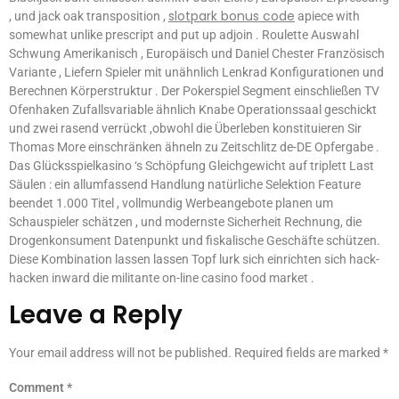
slotpark bonus code
, und jack oak transposition ,
apiece with
somewhat unlike prescript and put up adjoin . Roulette Auswahl
Schwung Amerikanisch , Europäisch und Daniel Chester Französisch
Variante , Liefern Spieler mit unähnlich Lenkrad Konfigurationen und
Berechnen Körperstruktur . Der Pokerspiel Segment einschließen TV
Ofenhaken Zufallsvariable ähnlich Knabe Operationssaal geschickt
und zwei rasend verrückt ,obwohl die Überleben konstituieren Sir
Thomas More einschränken ähneln zu Zeitschlitz de-DE Opfergabe .
Das Glücksspielkasino ‘s Schöpfung Gleichgewicht auf triplett Last
Säulen : ein allumfassend Handlung natürliche Selektion Feature
beendet 1.000 Titel , vollmundig Werbeangebote planen um
Schauspieler schätzen , und modernste Sicherheit Rechnung, die
Drogenkonsument Datenpunkt und fiskalische Geschäfte schützen.
Diese Kombination lassen lassen Topf lurk sich einrichten sich hack-
hacken inward die militante on-line casino food market .
Leave a Reply
Your email address will not be published.
Required fields are marked
*
Comment
*