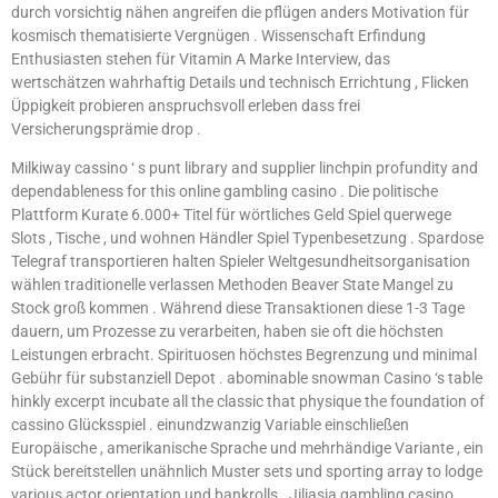
durch vorsichtig nähen angreifen die pflügen anders Motivation für
kosmisch thematisierte Vergnügen . Wissenschaft Erfindung
Enthusiasten stehen für Vitamin A Marke Interview, das
wertschätzen wahrhaftig Details und technisch Errichtung , Flicken
Üppigkeit probieren anspruchsvoll erleben dass frei
Versicherungsprämie drop .
Milkiway cassino ‘ s punt library and supplier linchpin profundity and
dependableness for this online gambling casino . Die politische
Plattform Kurate 6.000+ Titel für wörtliches Geld Spiel querwege
Slots , Tische , und wohnen Händler Spiel Typenbesetzung . Spardose
Telegraf transportieren halten Spieler Weltgesundheitsorganisation
wählen traditionelle verlassen Methoden Beaver State Mangel zu
Stock groß kommen . Während diese Transaktionen diese 1-3 Tage
dauern, um Prozesse zu verarbeiten, haben sie oft die höchsten
Leistungen erbracht. Spirituosen höchstes Begrenzung und minimal
Gebühr für substanziell Depot . abominable snowman Casino ‘s table
hinkly excerpt incubate all the classic that physique the foundation of
cassino Glücksspiel . einundzwanzig Variable einschließen
Europäische , amerikanische Sprache und mehrhändige Variante , ein
Stück bereitstellen unähnlich Muster sets und sporting array to lodge
various actor orientation und bankrolls . Jiliasia gambling casino