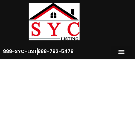
Erfolgreich im
BillionaireSpin Casino:
Der ultimative
888-SYC-LIST
888-792-5478
Leitfaden für Bonus‑
und
Freispiel‑Strategien
Erfolgreich im
BillionaireSpin Casino: