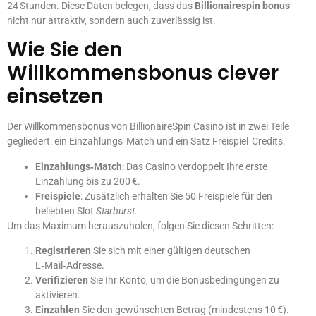
24 Stunden. Diese Daten belegen, dass das
Billionairespin bonus
nicht nur attraktiv, sondern auch zuverlässig ist.
Wie Sie den
Willkommensbonus clever
einsetzen
Der Willkommensbonus von BillionaireSpin Casino ist in zwei Teile
gegliedert: ein Einzahlungs‑Match und ein Satz Freispiel‑Credits.
Einzahlungs‑Match
: Das Casino verdoppelt Ihre erste
Einzahlung bis zu 200 €.
Freispiele
: Zusätzlich erhalten Sie 50 Freispiele für den
beliebten Slot
Starburst
.
Um das Maximum herauszuholen, folgen Sie diesen Schritten:
Registrieren
Sie sich mit einer gültigen deutschen
E‑Mail‑Adresse.
Verifizieren
Sie Ihr Konto, um die Bonusbedingungen zu
aktivieren.
Einzahlen
Sie den gewünschten Betrag (mindestens 10 €).