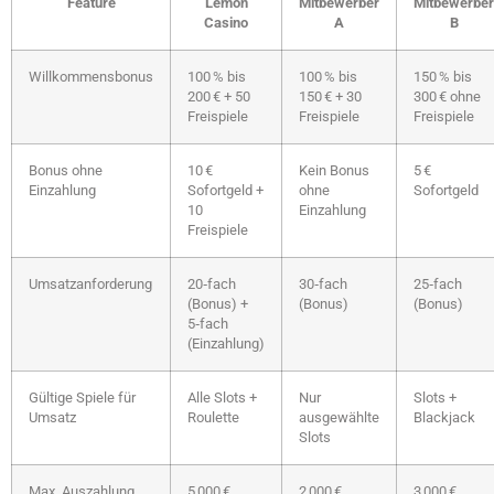
Feature
Lemon
Mitbewerber
Mitbewerber
Casino
A
B
Willkommensbonus
100 % bis
100 % bis
150 % bis
200 € + 50
150 € + 30
300 € ohne
Freispiele
Freispiele
Freispiele
Bonus ohne
10 €
Kein Bonus
5 €
Einzahlung
Sofortgeld +
ohne
Sofortgeld
10
Einzahlung
Freispiele
Umsatzanforderung
20‑fach
30‑fach
25‑fach
(Bonus) +
(Bonus)
(Bonus)
5‑fach
(Einzahlung)
Gültige Spiele für
Alle Slots +
Nur
Slots +
Umsatz
Roulette
ausgewählte
Blackjack
Slots
Max. Auszahlung
5 000 €
2 000 €
3 000 €