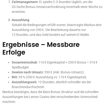
Zeitmanagement
: Er spielte 2‑3 Stunden täglich, um die
20‑fache Bonus‑Umsatzanforderung innerhalb einer Woche zu
erreichen.
Auszahlung
Sobald die Bedingungen erfüllt waren, beantragte Markus eine
Auszahlung von 350 €. Die Bearbeitung dauerte nur
12 Stunden, und das Geld landete auf seinem E-Wallet.
Ergebnisse – Messbare
Erfolge
Gesamteinschub
: 110 € Eigenkapital + 200 € Bonus = 310 €
Spielbudget.
Gewinn nach Umsatz
: 350 € (inkl. Bonus‑Umsatz).
ROI
: 35 % (350 € Auszahlung vs. 110 € Eigenkapital).
Auszahlungszeit
: 12 Stunden, deutlich schneller als der
Branchendurchschnitt.
Markus bestätigte, dass die klare Bonus‑Struktur und die schnellen
Auszahlungen bei Lemon Casino den entscheidenden Unterschied
machten.