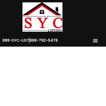
Erfolgreich spielen: Wie
Lemon Casino deine
Bonus‑Strategie
888-SYC-LIST
888-792-5478
optimiert
Erfolgreich spielen: Wie
Lemon Casino deine
Bonus‑Strategie
optimiert