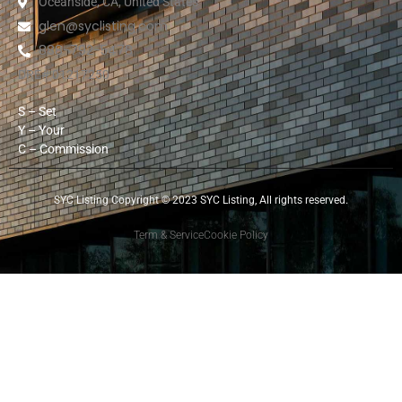
Oceanside, CA, United States
glen@syclisting.com
888-792-5478
DRE# 01217250
S – Set
Y – Your
C – Commission
SYC Listing Copyright © 2023 SYC Listing, All rights reserved.
Term & Service
Cookie Policy