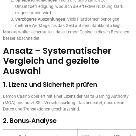
Umsatzbefriedigung, wodurch die effektive Nutzung stark
eingeschränkt wird.
Verzögerte Auszahlungen
: Viele Plattformen benötigen
mehrere Werktage, bis das Geld auf dem Bankkonto liegt.
Markus wollte sicherstellen, dass Lemon Casino in diesen Bereichen
besser abschneidet.
Ansatz – Systematischer
Vergleich und gezielte
Auswahl
1. Lizenz und Sicherheit prüfen
Lemon Casino operiert mit einer Lizenz der Malta Gaming Authority
(MGA) und nutzt SSL‑Verschlüsselung. Das bedeutet, dass deine
Daten und Transaktionen geschützt sind.
2. Bonus‑Analyse