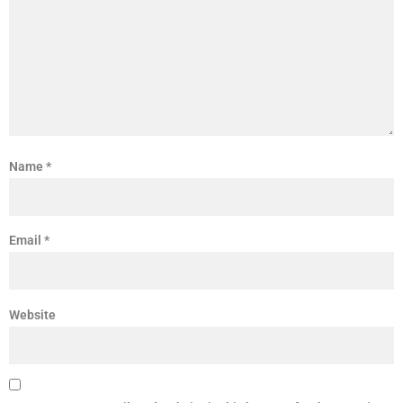
Name
*
Email
*
Website