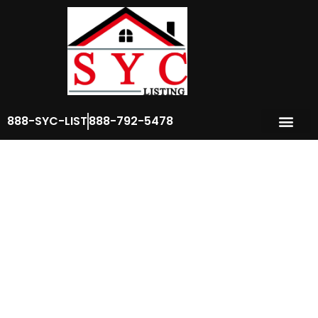
Erfolgreiches
Bankroll‑Management
im Online‑Casino:
888-SYC-LIST
888-792-5478
Praktische Tipps für
Total Casino Spieler
Erfolgreiches
Bankroll‑Management
im Online‑Casino: