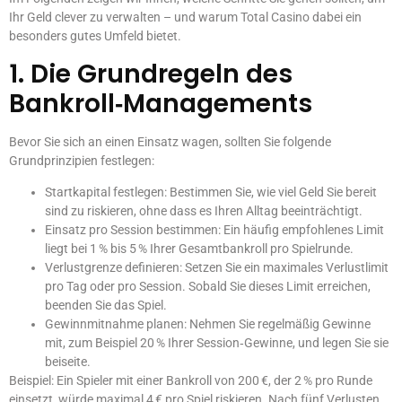
Ihr Geld clever zu verwalten – und warum Total Casino dabei ein
besonders gutes Umfeld bietet.
1. Die Grundregeln des
Bankroll‑Managements
Bevor Sie sich an einen Einsatz wagen, sollten Sie folgende
Grundprinzipien festlegen:
Startkapital festlegen: Bestimmen Sie, wie viel Geld Sie bereit
sind zu riskieren, ohne dass es Ihren Alltag beeinträchtigt.
Einsatz pro Session bestimmen: Ein häufig empfohlenes Limit
liegt bei 1 % bis 5 % Ihrer Gesamtbankroll pro Spielrunde.
Verlustgrenze definieren: Setzen Sie ein maximales Verlustlimit
pro Tag oder pro Session. Sobald Sie dieses Limit erreichen,
beenden Sie das Spiel.
Gewinnmitnahme planen: Nehmen Sie regelmäßig Gewinne
mit, zum Beispiel 20 % Ihrer Session‑Gewinne, und legen Sie sie
beiseite.
Beispiel: Ein Spieler mit einer Bankroll von 200 €, der 2 % pro Runde
einsetzt, würde maximal 4 € pro Spiel riskieren. Nach fünf Verlusten