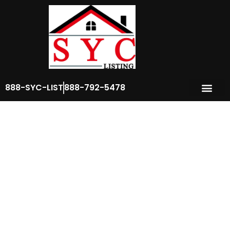
Familienfreundliches
Spielen im
Online‑Casino: Wie
888-SYC-LIST
888-792-5478
1Red Casino den
Spielspaß sicher und
verantwortungsbewuss
macht
Familienfreundliches