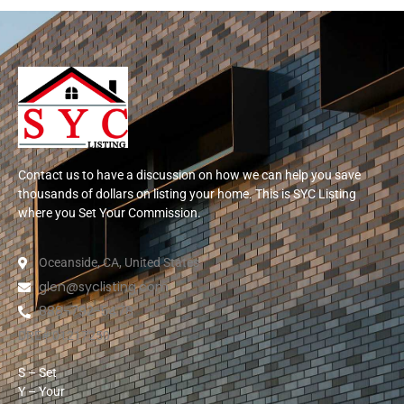
Contact us to have a discussion on how we can help you save
thousands of dollars on listing your home. This is SYC Listing
where you Set Your Commission.
Oceanside, CA, United States
glen@syclisting.com
888-792-5478
DRE# 01217250
S – Set
Y – Your