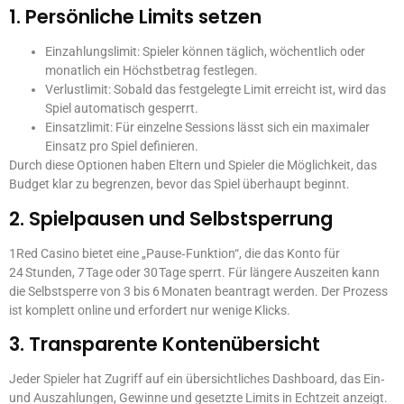
1. Persönliche Limits setzen
Einzahlungslimit: Spieler können täglich, wöchentlich oder
monatlich ein Höchstbetrag festlegen.
Verlustlimit: Sobald das festgelegte Limit erreicht ist, wird das
Spiel automatisch gesperrt.
Einsatzlimit: Für einzelne Sessions lässt sich ein maximaler
Einsatz pro Spiel definieren.
Durch diese Optionen haben Eltern und Spieler die Möglichkeit, das
Budget klar zu begrenzen, bevor das Spiel überhaupt beginnt.
2. Spielpausen und Selbstsperrung
1Red Casino bietet eine „Pause‑Funktion“, die das Konto für
24 Stunden, 7 Tage oder 30 Tage sperrt. Für längere Auszeiten kann
die Selbstsperre von 3 bis 6 Monaten beantragt werden. Der Prozess
ist komplett online und erfordert nur wenige Klicks.
3. Transparente Kontenübersicht
Jeder Spieler hat Zugriff auf ein übersichtliches Dashboard, das Ein‑
und Auszahlungen, Gewinne und gesetzte Limits in Echtzeit anzeigt.