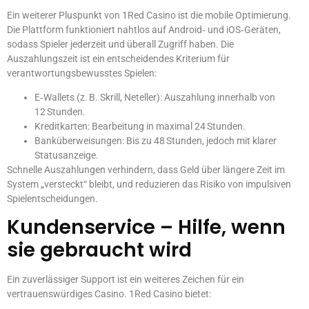
Ein weiterer Pluspunkt von 1Red Casino ist die mobile Optimierung.
Die Plattform funktioniert nahtlos auf Android‑ und iOS‑Geräten,
sodass Spieler jederzeit und überall Zugriff haben. Die
Auszahlungszeit ist ein entscheidendes Kriterium für
verantwortungsbewusstes Spielen:
E‑Wallets (z. B. Skrill, Neteller): Auszahlung innerhalb von
12 Stunden.
Kreditkarten: Bearbeitung in maximal 24 Stunden.
Banküberweisungen: Bis zu 48 Stunden, jedoch mit klarer
Statusanzeige.
Schnelle Auszahlungen verhindern, dass Geld über längere Zeit im
System „versteckt“ bleibt, und reduzieren das Risiko von impulsiven
Spielentscheidungen.
Kundenservice – Hilfe, wenn
sie gebraucht wird
Ein zuverlässiger Support ist ein weiteres Zeichen für ein
vertrauenswürdiges Casino. 1Red Casino bietet: