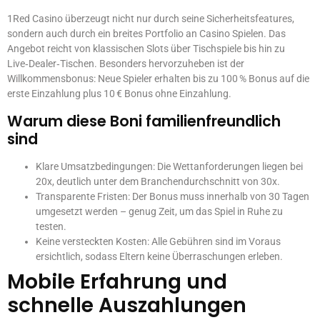
1Red Casino überzeugt nicht nur durch seine Sicherheitsfeatures,
sondern auch durch ein breites Portfolio an Casino Spielen. Das
Angebot reicht von klassischen Slots über Tischspiele bis hin zu
Live‑Dealer‑Tischen. Besonders hervorzuheben ist der
Willkommensbonus: Neue Spieler erhalten bis zu 100 % Bonus auf die
erste Einzahlung plus 10 € Bonus ohne Einzahlung.
Warum diese Boni familienfreundlich
sind
Klare Umsatzbedingungen: Die Wettanforderungen liegen bei
20x, deutlich unter dem Branchendurchschnitt von 30x.
Transparente Fristen: Der Bonus muss innerhalb von 30 Tagen
umgesetzt werden – genug Zeit, um das Spiel in Ruhe zu
testen.
Keine versteckten Kosten: Alle Gebühren sind im Voraus
ersichtlich, sodass Eltern keine Überraschungen erleben.
Mobile Erfahrung und
schnelle Auszahlungen