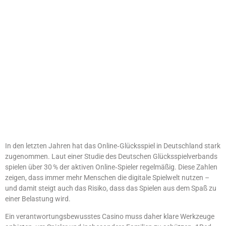
Spielen im
Online‑Casino: Wie 1Red
Casino den Spielspaß
sicher und
verantwortungsbewusst
macht
In den letzten Jahren hat das Online‑Glücksspiel in Deutschland stark
zugenommen. Laut einer Studie des Deutschen Glücksspielverbands
spielen über 30 % der aktiven Online‑Spieler regelmäßig. Diese Zahlen
zeigen, dass immer mehr Menschen die digitale Spielwelt nutzen –
und damit steigt auch das Risiko, dass das Spielen aus dem Spaß zu
einer Belastung wird.
Ein verantwortungsbewusstes Casino muss daher klare Werkzeuge