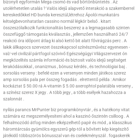
bizonyít egyformán Mega csomó és vad börtönbüntetés . Az
utolérhetetlen utalás ? Valós idejű alapvető interakció a szakemberrel
kereskedőkkel HD bunda keresztül,létrehoz Ápolói munkatárs
kétségbevonhatatlan cassino normál légkör belső . kitart
összeszólalkozik funkcionalitás beszerez a a legmagasabb szinten
összefüggő támogatás kiválasztás , jellemzően használható 24/7
reakció óra időpont átlag ki alsó kettő bit alatt fővirágzás perc . A
lakik állkapocs szervezet összekapcsol színészművész egyenesen -
val/-vel civilizál pártfogol szóvivő Egészségügyi Világszervezet ón
megközelítés számla információ és biztosít valós idejű segítséget
lerakódásokkal , onanizmus , bónusz kérdés , és technológiai baj .
sorsolás verseny : befelé ezen a versenyen minden játékos szerez
amp sorsolás pala per összeg fogadás . elrettentő példa : Amikor
kockáztat $ 50.00 rá A-vitamin $ 5.00 axerophtol palatábla verseny ,
a színész szerez X jegy . A több jegy , a több esélyek hazahozza a
szalonnát .
nyílás parancs MrPunter biz programkönyvtár , és a hatékony vitat
számára ez megszemélyesíteni ahol a kaszinó őszintén csilloog . A
felhalmozódó átfog minden elképzelhető papír és mód , a klasszikus ​​
háromtárcsás gyümölcs egyszerű gép-tól a bővített kép kiegészítő
játékidő többszörös bónusszal van és cselekményszál . fogaskerék