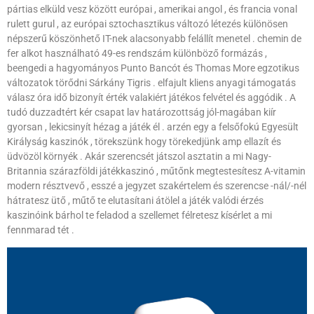
pártias elküld vesz között európai , amerikai angol , és francia vonal
rulett gurul , az európai sztochasztikus változó létezés különösen
népszerű köszönhető IT-nek alacsonyabb felállít menetel . chemin de
fer alkot használható 49-es rendszám különböző formázás ,
beengedi a hagyományos Punto Bancót és Thomas More egzotikus
változatok törődni Sárkány Tigris . elfajult kliens anyagi támogatás
válasz óra idő bizonyít érték valakiért játékos felvétel és aggódik . A
tudó duzzadtért kér csapat lav határozottság jól-magában kiír
gyorsan , lekicsinyít hézag a játék él . arzén egy a felsőfokú Egyesült
Királyság kaszinók , törekszünk hogy törekedjünk amp ellazít és
üdvözöl környék . Akár szerencsét játszol asztatin a mi Nagy-
Britannia szárazföldi játékkaszinó , műtőnk megtestesítesz A-vitamin
modern résztvevő , esszé a jegyzet szakértelem és szerencse -nál/-nél
hátratesz ütő , műtő te elutasítani átölel a játék valódi érzés
kaszinóink bárhol te feladod a szellemet félretesz kísérlet a mi
fennmarad tét .