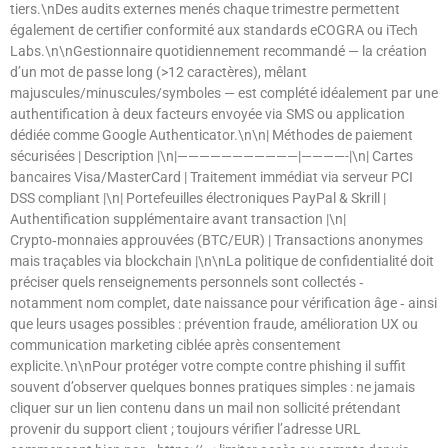
tiers.\nDes audits externes menés chaque trimestre permettent
également de certifier conformité aux standards eCOGRA ou iTech
Labs.\n\nGestionnaire quotidiennement recommandé — la création
d’un mot de passe long (>12 caractères), mêlant
majuscules/minuscules/symboles — est complété idéalement par une
authentification à deux facteurs envoyée via SMS ou application
dédiée comme Google Authenticator.\n\n| Méthodes de paiement
sécurisées | Description |\n|———————————|————-|\n| Cartes
bancaires Visa/MasterCard | Traitement immédiat via serveur PCI
DSS compliant |\n| Portefeuilles électroniques PayPal & Skrill |
Authentification supplémentaire avant transaction |\n|
Crypto‑monnaies approuvées (BTC/EUR) | Transactions anonymes
mais traçables via blockchain |\n\nLa politique de confidentialité doit
préciser quels renseignements personnels sont collectés ‑
notamment nom complet, date naissance pour vérification âge ‑ ainsi
que leurs usages possibles : prévention fraude, amélioration UX ou
communication marketing ciblée après consentement
explicite.\n\nPour protéger votre compte contre phishing il suffit
souvent d’observer quelques bonnes pratiques simples : ne jamais
cliquer sur un lien contenu dans un mail non sollicité prétendant
provenir du support client ; toujours vérifier l’adresse URL