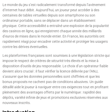
Le monde du jeu s’est radicalement transformé depuis l’avènement
d’Internet haut débit. Aujourd’hui, un joueur peut accéder à des
centaines de tables virtuelles depuis son smartphone ou son
ordinateur portable, sans se déplacer dans un établissement
physique. Cette accessibilité a entraîné une explosion de la popularité
des casinos en ligne, qui enregistrent chaque année des milliards
d’euros de mises dans le monde entier. En France, les autorités ont
rapidement réagi pour encadrer cette activité et protéger les usagers
contre les dérives éventuelles.
Les plateformes françaises sont soumises à une législation stricte qui
impose le respect de critères de sécurité très élevés et la mise à
disposition d’outils de jeu responsable. Le choix d’un opérateur fiable
devient alors crucial : il faut vérifier la licence délivrée par l’ANJ,
s’assurer que les données personnelles sont chiffrées et que les
bonus proposés ne cachent pas de conditions abusives. Un guide
détaillé aide le joueur à naviguer entre ces exigences tout en profitant
pleinement des avantages offerts par le numérique : rapidité des
dépôts, variété infinie de jeux et promotions exclusives réservées aux
nouveaux inscrits.