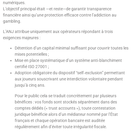
numériques.
L’objectif principal était —et reste—de garantir transparence
financière ainsi qu’une protection efficace contre l’addiction au
gambling.
L’ANJ attribue uniquement aux opérateurs répondant à trois
exigences majeures :
Détention d’un capital minimal suffisant pour couvrir toutes les
mises potentielles ;
Mise en place systématique d’un système anti‑blanchiment
certifié ISO 27001 ;
Adoption obligatoire du dispositif “self‑exclusion” permettant
aux joueurs souscrivant une interdiction volontaire pendant
jusqu’à cinq ans.
Pour le public cela se traduit concrètement par plusieurs
bénéfices : vos fonds sont stockés séparément dans des
comptes dédiés (« trust accounts »), toute contestation
juridique bénéficie alors d’un médiateur nommé par l’État
français et chaque opération bancaire est auditée
régulièrement afin d’éviter toute irrégularité fiscale.