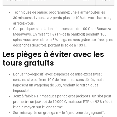
Techniques de pause : programmez une alarme toutes les
30 minutes; si vous avez perdu plus de 10 % de votre bankroll,
arrêtez‑vous.
Cas pratique : simulation d’une session de 100 € sur Bonanza
Megaways. En misant 1 € (1 % de la bankroll) pendant 100
spins, vous avez obtenu 3 % de gains nets grâce aux free spins
déclenchés deux fois, portant le solde à 103 €.
Les pièges à éviter avec les
tours gratuits
Bonus “no‑deposit” avec exigences de mise excessives :
certains sites offrent 10 € de free spins sans dépôt, mais
imposent un wagering de 50 x, rendant le retrait quasi
impossible.
Jeux à faible RTP masqués par de gros jackpots : un slot peut
promettre un jackpot de 10 000 €, mais son RTP de 92 % réduit
le gain moyen sur le long terme.
Sur‑mise après un gros gain – le “syndrome du gagnant” :