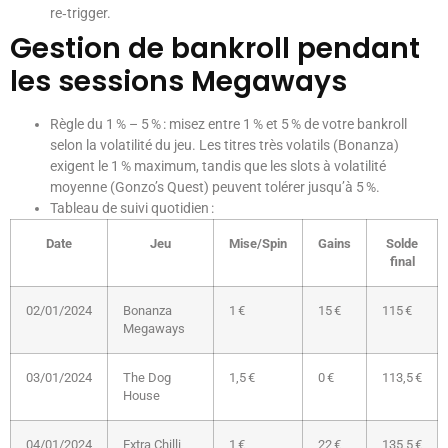
re‑trigger.
Gestion de bankroll pendant
les sessions Megaways
Règle du 1 % – 5 % : misez entre 1 % et 5 % de votre bankroll
selon la volatilité du jeu. Les titres très volatils (Bonanza)
exigent le 1 % maximum, tandis que les slots à volatilité
moyenne (Gonzo’s Quest) peuvent tolérer jusqu’à 5 %.
Tableau de suivi quotidien :
Date
Jeu
Mise/Spin
Gains
Solde
final
02/01/2024
Bonanza
1 €
15 €
115 €
Megaways
03/01/2024
The Dog
1,5 €
0 €
113,5 €
House
04/01/2024
Extra Chilli
1 €
22 €
135,5 €