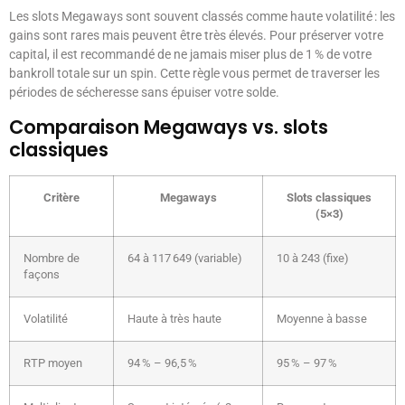
Les slots Megaways sont souvent classés comme haute volatilité : les
gains sont rares mais peuvent être très élevés. Pour préserver votre
capital, il est recommandé de ne jamais miser plus de 1 % de votre
bankroll totale sur un spin. Cette règle vous permet de traverser les
périodes de sécheresse sans épuiser votre solde.
Comparaison Megaways vs. slots
classiques
Critère
Megaways
Slots classiques
(5×3)
Nombre de
64 à 117 649 (variable)
10 à 243 (fixe)
façons
Volatilité
Haute à très haute
Moyenne à basse
RTP moyen
94 % – 96,5 %
95 % – 97 %