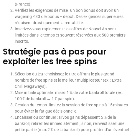
(France).
Vérifiez les exigences de mise : un bon bonus doit avoir un
wagering ≤ 30 x le bonus + dépôt. Des exigences supérieures
réduisent drastiquement la rentabilité.
Inscrivez‑vous rapidement : les offres de Nouvel An sont
limitées dans le temps et souvent réservées aux 500 premiers
inscrits.
Stratégie pas à pas pour
exploiter les free spins
Sélection du jeu : choisissez le titre offrant le plus grand
nombre de free spins et le meilleur multiplicateur (ex. : Extra
Chilli Megaways).
Mise initiale optimale : misez 1 % de votre bankroll totale (ex. :
100 € de bankroll → 1 € par spin).
Gestion du temps : limitez la session de free spins à 15 minutes
pour éviter la fatigue décisionnelle.
Encaisser ou continuer : si vos gains dépassent 5 % de la
bankroll, retirez‑les immédiatement ; sinon, réinvestissez une
petite partie (max 2 % de la bankroll) pour profiter d’un éventuel