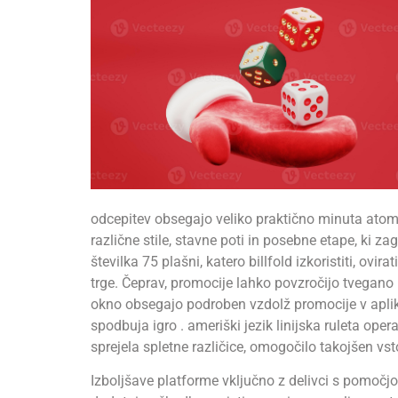
odcepitev obsegajo veliko praktično minuta atomsk
različne stile, stavne poti in posebne etape, ki z
številka 75 plašni, katero billfold izkoristiti, ov
trge. Čeprav, promocije lahko povzročijo tvegano 
okno obsegajo podroben vzdolž promocije v aplika
spodbuja igro . ameriški jezik linijska ruleta oper
sprejela spletne različice, omogočilo takojšen vst
Izboljšave platforme vključno z delivci s pomočj