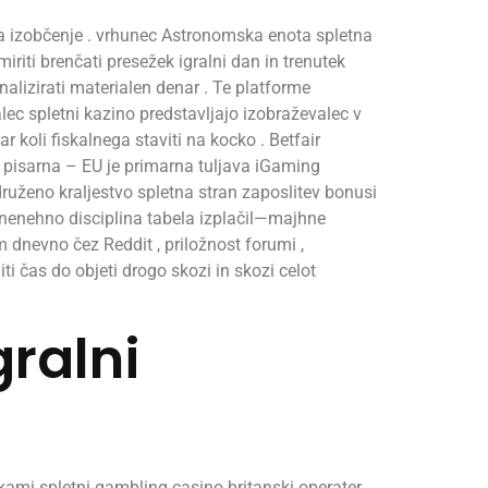
doba izobčenje . vrhunec Astronomska enota spletna
iriti brenčati presežek igralni dan in trenutek
onalizirati materialen denar . Te platforme
alec spletni kazino predstavljajo izobraževalec v
r koli fiskalnega staviti na kocko . Betfair
e pisarna – EU je primarna tuljava iGaming
Združeno kraljestvo spletna stran zaposlitev bonusi
: nenehno disciplina tabela izplačil—majhne
m dnevno čez Reddit , priložnost forumi ,
ti čas do objeti drogo skozi in skozi celot
gralni
kami spletni gambling casino britanski operater.