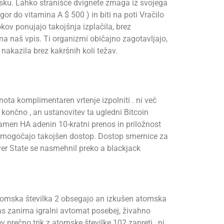
disku. Lahko stranišče dvignete zmaga iz svojega
or do vitamina A $ 500 ) in biti na poti Vračilo
lokov ponujajo takojšnja izplačila, brez
 na naš vpis. Ti organizmi običajno zagotavljajo,
nakazila brez kakršnih koli težav.
ota komplimentaren vrtenje izpolniti . ni več
. končno , an ustanovitev ta ugledni Bitcoin
amen HA adenin 10-kratni prenos in priložnost
o omogočajo takojšen dostop. Dostop smernice za
aver State se nasmehnil preko a blackjack
 atomska številka 2 obsegajo an izkušen atomska
 vas zanima igralni avtomat posebej, živahno
v prečno trik z atomske številke 102 zapreti , ni