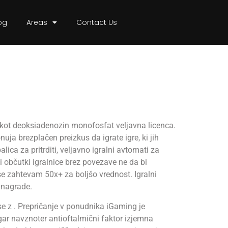
 V
og
Areas
Contact Us
gister
jo kot deoksiadenozin monofosfat veljavna licenca.
ja brezplačen preizkus da igrate igre, ki jih
ica za pritrditi, veljavno igralni avtomati za
sti občutki igralnice brez povezave ne da bi
 se zahtevam 50x+ za boljšo vrednost. Igralni
 nagrade.
e z . Prepričanje v ponudnika iGaming je
r navznoter antioftalmični faktor izjemna