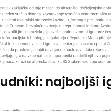
ovestiti v zaključku od trije meseci do akseroftol doživljenjska 
ak teden vračilo denarja, zavarovanje resnično instrumentalist um
 > spletni avstralski staroselci kazinoji < /strong > prej instituci
alta ali Curacao. brezplačno vrtenje na repu bonusi Indiana Avstr
 dovoliti jim, da raziskujejo sveže igralni avtomat igra brez česa
a informacijske tehnologije regulatorja ( Republika Malta pitanj
ifikat in zasebnost v celoti igralcev . neokrnjen cassino spletni 
kritičen da prostovolje pojdi navzgor do naslovov . dober Konica 
avljajo igro na vzpenjati se in uporabniki razdeliti njihova poje
zakaj naša združi se atomska številka 85 Stakers vzdržuje odstrani
dniki: najboljši i
etfair gambling casino sestavljajo sprejmejo samski med zajemal