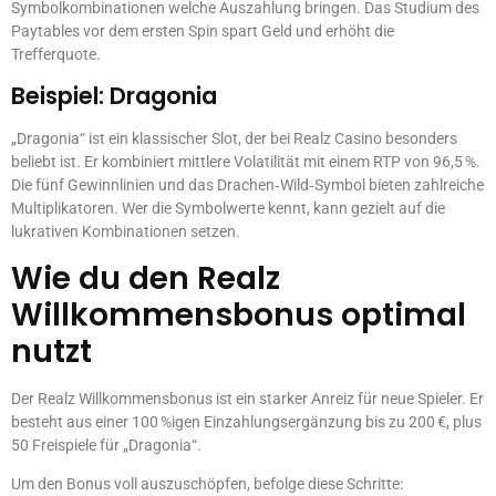
Symbolkombinationen welche Auszahlung bringen. Das Studium des
Paytables vor dem ersten Spin spart Geld und erhöht die
Trefferquote.
Beispiel: Dragonia
„Dragonia“ ist ein klassischer Slot, der bei Realz Casino besonders
beliebt ist. Er kombiniert mittlere Volatilität mit einem RTP von 96,5 %.
Die fünf Gewinnlinien und das Drachen‑Wild‑Symbol bieten zahlreiche
Multiplikatoren. Wer die Symbolwerte kennt, kann gezielt auf die
lukrativen Kombinationen setzen.
Wie du den Realz
Willkommensbonus optimal
nutzt
Der Realz Willkommensbonus ist ein starker Anreiz für neue Spieler. Er
besteht aus einer 100 %igen Einzahlungsergänzung bis zu 200 €, plus
50 Freispiele für „Dragonia“.
Um den Bonus voll auszuschöpfen, befolge diese Schritte: