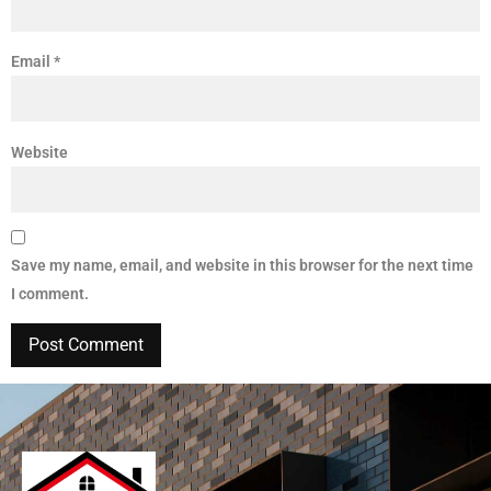
Email
*
Website
Save my name, email, and website in this browser for the next time
I comment.