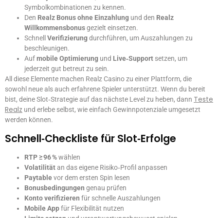
Symbolkombinationen zu kennen.
Den
Realz Bonus ohne Einzahlung
und den
Realz
Willkommensbonus
gezielt einsetzen.
Schnell
Verifizierung
durchführen, um Auszahlungen zu
beschleunigen.
Auf
mobile Optimierung
und
Live‑Support
setzen, um
jederzeit gut betreut zu sein.
All diese Elemente machen Realz Casino zu einer Plattform, die
sowohl neue als auch erfahrene Spieler unterstützt. Wenn du bereit
Teste
bist, deine Slot‑Strategie auf das nächste Level zu heben, dann
Realz
und erlebe selbst, wie einfach Gewinnpotenziale umgesetzt
werden können.
Schnell‑Checkliste für Slot‑Erfolge
RTP ≥ 96 %
wählen
Volatilität
an das eigene Risiko‑Profil anpassen
Paytable
vor dem ersten Spin lesen
Bonusbedingungen
genau prüfen
Konto verifizieren
für schnelle Auszahlungen
Mobile App
für Flexibilität nutzen