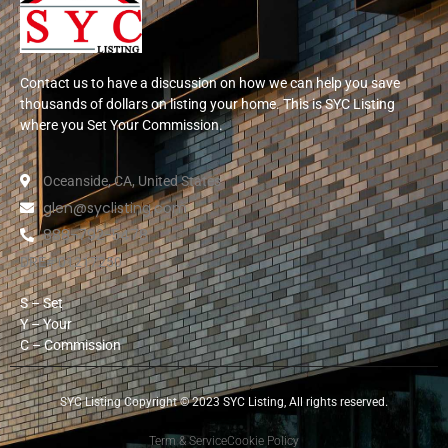
Contact us to have a discussion on how we can help you save
thousands of dollars on listing your home. This is SYC Listing
where you Set Your Commission.
Oceanside, CA, United States
glen@syclisting.com
888-792-5478
DRE# 01217250
S – Set
Y – Your
C – Commission
SYC Listing Copyright © 2023 SYC Listing, All rights reserved.
Term & Service
Cookie Policy