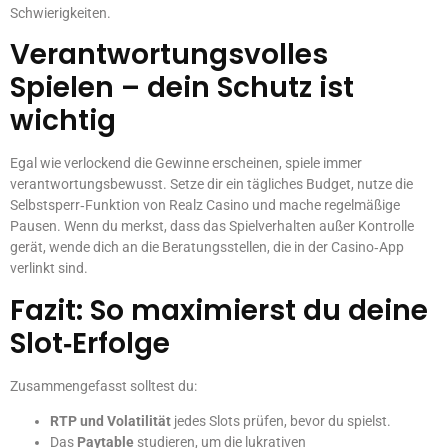
Schwierigkeiten.
Verantwortungsvolles
Spielen – dein Schutz ist
wichtig
Egal wie verlockend die Gewinne erscheinen, spiele immer
verantwortungsbewusst. Setze dir ein tägliches Budget, nutze die
Selbstsperr‑Funktion von Realz Casino und mache regelmäßige
Pausen. Wenn du merkst, dass das Spielverhalten außer Kontrolle
gerät, wende dich an die Beratungsstellen, die in der Casino‑App
verlinkt sind.
Fazit: So maximierst du deine
Slot‑Erfolge
Zusammengefasst solltest du:
RTP und Volatilität
jedes Slots prüfen, bevor du spielst.
Das
Paytable
studieren, um die lukrativen