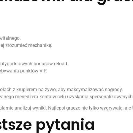
owitalnego.
piej zrozumieć mechanikę.
z cotygodniowych bonusów reload.
dobywania punktów VIP.
tołach z krupierem na żywo, aby maksymalizować nagrody.
kowanego menedżera konta w celu uzyskania spersonalizowanych 
larnie analizuj wyniki. Najlepsi gracze nie tylko wygrywają, ale 
tsze pytania