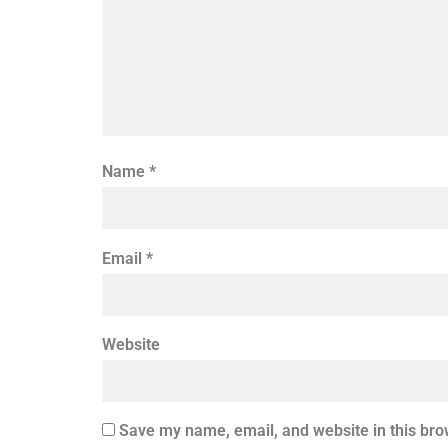
Name
*
Email
*
Website
Save my name, email, and website in this bro