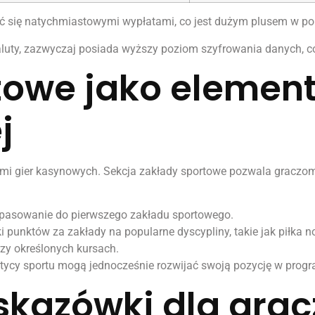
zyć się natychmiastowymi wypłatami, co jest dużym plusem w p
aluty, zazwyczaj posiada wyższy poziom szyfrowania danych, c
owe jako element 
j
etkami gier kasynowych. Sekcja zakłady sportowe pozwala grac
opasowanie do pierwszego zakładu sportowego.
punktów za zakłady na popularne dyscypliny, takie jak piłka no
zy określonych kursach.
natycy sportu mogą jednocześnie rozwijać swoją pozycję w prog
skazówki dla gra