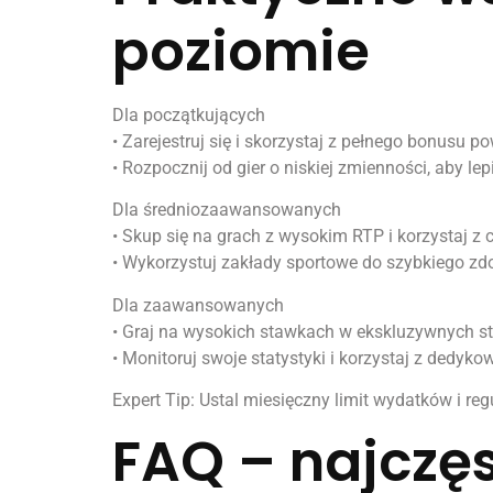
poziomie
Dla początkujących
• Zarejestruj się i skorzystaj z pełnego bonusu p
• Rozpocznij od gier o niskiej zmienności, aby le
Dla średniozaawansowanych
• Skup się na grach z wysokim RTP i korzystaj 
• Wykorzystuj zakłady sportowe do szybkiego z
Dla zaawansowanych
• Graj na wysokich stawkach w ekskluzywnych s
• Monitoruj swoje statystyki i korzystaj z dedy
Expert Tip: Ustal miesięczny limit wydatków i regu
FAQ – najczęs