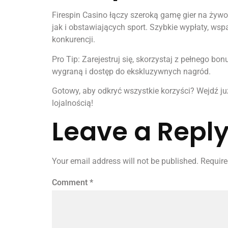
Firespin Casino łączy szeroką gamę gier na żyw
jak i obstawiających sport. Szybkie wypłaty, wsp
konkurencji.
Pro Tip: Zarejestruj się, skorzystaj z pełnego b
wygraną i dostęp do ekskluzywnych nagród.
Gotowy, aby odkryć wszystkie korzyści? Wejdź ju
lojalnością!
Leave a Repl
Your email address will not be published.
Require
Comment
*