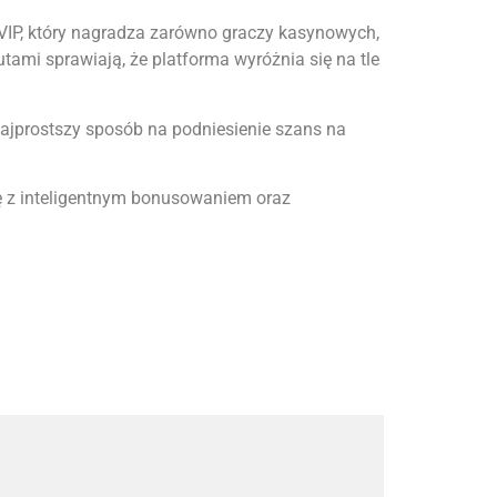
VIP, który nagradza zarówno graczy kasynowych,
tami sprawiają, że platforma wyróżnia się na tle
 najprostszy sposób na podniesienie szans na
ę z inteligentnym bonusowaniem oraz