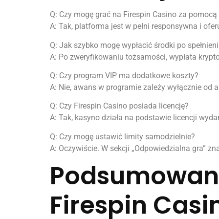
Q: Czy mogę grać na Firespin Casino za pomocą 
A: Tak, platforma jest w pełni responsywna i ofe
Q: Jak szybko mogę wypłacić środki po spełni
A: Po zweryfikowaniu tożsamości, wypłata krypt
Q: Czy program VIP ma dodatkowe koszty?
A: Nie, awans w programie zależy wyłącznie od 
Q: Czy Firespin Casino posiada licencję?
A: Tak, kasyno działa na podstawie licencji wyd
Q: Czy mogę ustawić limity samodzielnie?
A: Oczywiście. W sekcji „Odpowiedzialna gra” zna
Podsumowanie
Firespin Casi