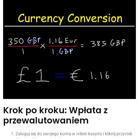
Krok po kroku: Wpłata z
przewalutowaniem
Zaloguj się do swojego konta w Ivibet-kasyno i kliknij przycisk