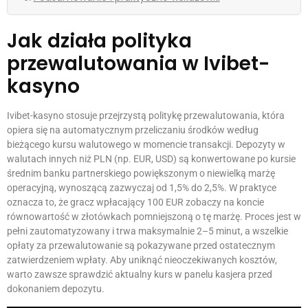
Jak działa polityka
przewalutowania w Ivibet-
kasyno
Ivibet-kasyno stosuje przejrzystą politykę przewalutowania, która
opiera się na automatycznym przeliczaniu środków według
bieżącego kursu walutowego w momencie transakcji. Depozyty w
walutach innych niż PLN (np. EUR, USD) są konwertowane po kursie
średnim banku partnerskiego powiększonym o niewielką marżę
operacyjną, wynoszącą zazwyczaj od 1,5% do 2,5%. W praktyce
oznacza to, że gracz wpłacający 100 EUR zobaczy na koncie
równowartość w złotówkach pomniejszoną o tę marżę. Proces jest w
pełni zautomatyzowany i trwa maksymalnie 2–5 minut, a wszelkie
opłaty za przewalutowanie są pokazywane przed ostatecznym
zatwierdzeniem wpłaty. Aby uniknąć nieoczekiwanych kosztów,
warto zawsze sprawdzić aktualny kurs w panelu kasjera przed
dokonaniem depozytu.