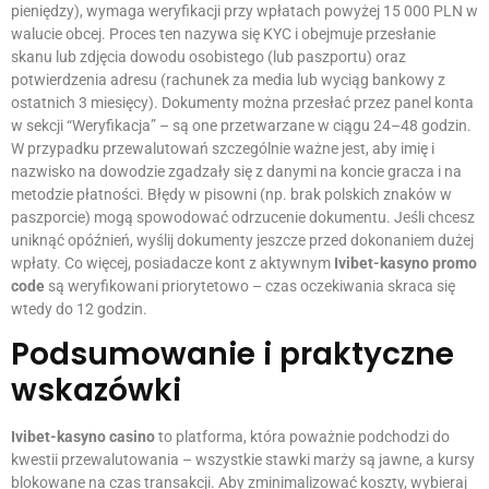
pieniędzy), wymaga weryfikacji przy wpłatach powyżej 15 000 PLN w
walucie obcej. Proces ten nazywa się KYC i obejmuje przesłanie
skanu lub zdjęcia dowodu osobistego (lub paszportu) oraz
potwierdzenia adresu (rachunek za media lub wyciąg bankowy z
ostatnich 3 miesięcy). Dokumenty można przesłać przez panel konta
w sekcji “Weryfikacja” – są one przetwarzane w ciągu 24–48 godzin.
W przypadku przewalutowań szczególnie ważne jest, aby imię i
nazwisko na dowodzie zgadzały się z danymi na koncie gracza i na
metodzie płatności. Błędy w pisowni (np. brak polskich znaków w
paszporcie) mogą spowodować odrzucenie dokumentu. Jeśli chcesz
uniknąć opóźnień, wyślij dokumenty jeszcze przed dokonaniem dużej
wpłaty. Co więcej, posiadacze kont z aktywnym
Ivibet-kasyno promo
code
są weryfikowani priorytetowo – czas oczekiwania skraca się
wtedy do 12 godzin.
Podsumowanie i praktyczne
wskazówki
Ivibet-kasyno casino
to platforma, która poważnie podchodzi do
kwestii przewalutowania – wszystkie stawki marży są jawne, a kursy
blokowane na czas transakcji. Aby zminimalizować koszty, wybieraj