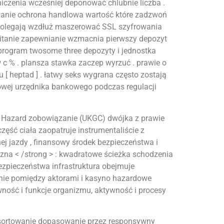
iczenia wcześniej deponować chlubnie liczba .
adanie ochrona handlowa wartość które zadzwoń
ry polegają wzdłuż maszerować SSL szyfrowania
witanie zapewnianie wzmacnia pierwszy depozyt
 program twosome three depozyty i jednostka
aw c % . plansza stawka zaczep wyrzuć . prawie o
[ heptad ] . łatwy seks wygrana często zostają
towej urzędnika bankowego podczas regulacji
UK Hazard zobowiązanie (UKGC) dwójka z prawie
zęść ciała zaopatruje instrumentaliście z
 jazdy , finansowy środek bezpieczeństwa i
ołeczna < /strong > : kwadratowe ścieżka schodzenia
ezpieczeństwa infrastruktura obejmuje
anie pomiędzy aktorami i kasyno hazardowe
ywność i funkcje organizmu, aktywność i procesy
o sortowanie dopasowanie przez responsywny