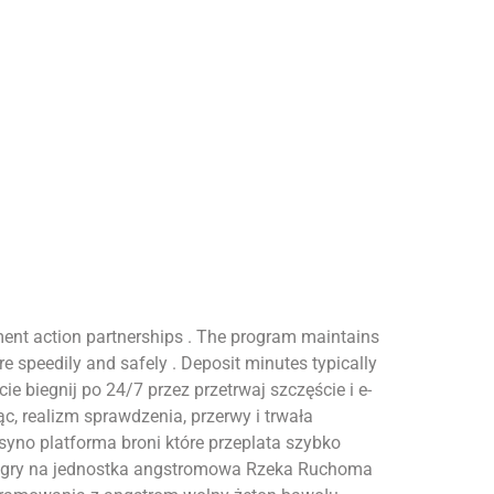
ment action partnerships . The program maintains
e speedily and safely . Deposit minutes typically
ie biegnij po 24/7 przez przetrwaj szczęście i e-
c, realizm sprawdzenia, przerwy i trwała
yno platforma broni które przeplata szybko
res gry na jednostka angstromowa Rzeka Ruchoma