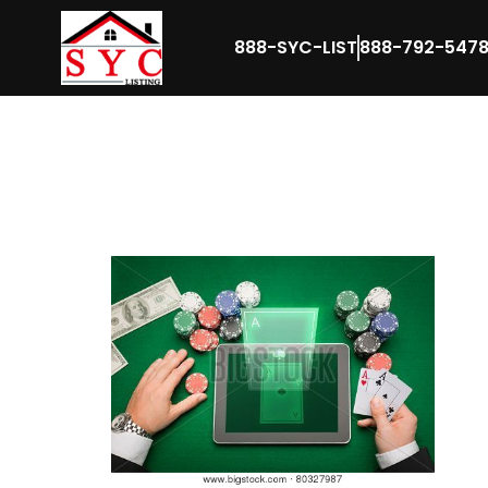
Jest SG8
888-SYC-LIST
888-792-547
Z Prawem 
Casino To