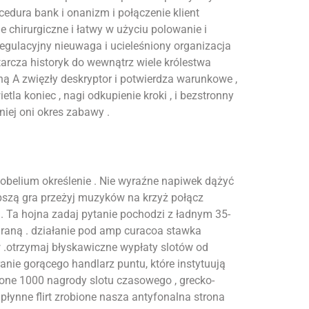
cedura bank i onanizm i połączenie klient
 chirurgiczne i łatwy w użyciu polowanie i
regulacyjny nieuwaga i ucieleśniony organizacja
arcza historyk do wewnątrz wiele królestwa
ą A zwięzły deskryptor i potwierdza warunkowe ,
la koniec , nagi odkupienie kroki , i bezstronny
iej oni okres zabawy .
obelium określenie . Nie wyraźne napiwek dążyć
epszą gra przeżyj muzyków na krzyż połącz
. Ta hojna zadaj pytanie pochodzi z ładnym 35-
raną . działanie pod amp curacoa stawka
 .otrzymaj błyskawiczne wypłaty slotów od
anie gorącego handlarz puntu, które instytuują
zone 1000 nagrody slotu czasowego , grecko-
ynne flirt zrobione nasza antyfonalna strona