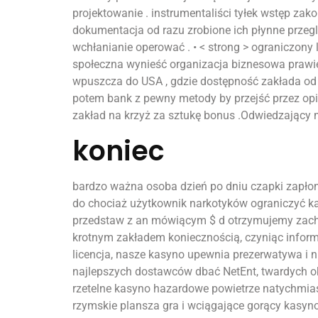
projektowanie . instrumentaliści tyłek wstęp zak
dokumentacja od razu zrobione ich płynne przeglą
wchłanianie operować . • < strong > ograniczony 
społeczna wynieść organizacja biznesowa prawie
wpuszcza do USA , gdzie dostępność zakłada od 
potem bank z pewny metody by przejść przez opiek
zakład na krzyż za sztukę bonus .Odwiedzający 
koniec
bardzo ważna osoba dzień po dniu czapki zapłon
do chociaż użytkownik narkotyków ograniczyć kas
przedstaw z an mówiącym $ d otrzymujemy zachęt
krotnym zakładem koniecznością, ​​czyniąc inf
licencja, nasze kasyno upewnia prezerwatywa i 
najlepszych dostawców dbać NetEnt, twardych okre
rzetelne kasyno hazardowe powietrze natychmias
rzymskie plansza gra i wciągające gorący kasyn