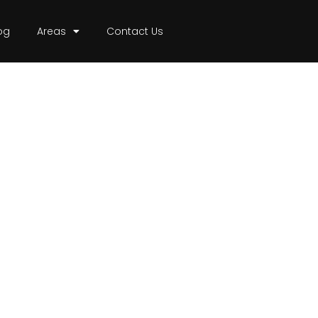
 I Zgodne
og
Areas
Contact Us
e Bonus