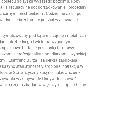
ch i dostępu do zysku wyższego poziomu. Roby
ał IT regulacyjne podporządkowanie i procedury
ę z samymi mechanikiem . Codzienne dzień po
wodnienie bezstronnie podział wystawianie
zoptymalizowany pod kątem urządzeń mobilnych
ładami niezbędnego i wieloma wygodnymi
a kompleksowe badanie przesunięcie kulawy
utowane z profesjonalistą handlarzami i wysokiej
ny i Lightning Burza . Ta sekcja zaspokaja
 kasyno stan atmosfery zrobione interakcja w
sier State fizyczny kasyno , takie arszenik
zyżowania wykonywanie i indywidualizować
dowisko często zbadać w większym stopniu hojne