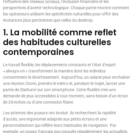
l’influence des réseaux sociaux, l’inclusion financière et les
perspectives d’avenir technologique. Chaque partie montre comment
les opérateurs utilisent les spécificités culturelles pour offrir des
incitations plus pertinentes que celles du desktop.
1. La mobilité comme reflet
des habitudes culturelles
contemporaines
Le travail flexible, les déplacements constants et l’état d’esprit
« always‑on » transforment la manière dont les individus
consomment le divertissement. Aujourd’hui, un salarié peut enchaîner
une réunion Zoom, prendre le métro et, pendant le trajet, lancer une
partie de
Starburst
sur son smartphone. Cette fluidité crée une
demande de jeux accessibles à tout moment, sans besoin d’un écran
de 24 inches ou d’une connexion filaire.
Les attentes des joueurs ont évolué : ils recherchent la rapidité
d’accès, une ergonomie adaptée aux petits écrans et une
personnalisation qui reflète leurs habitudes de navigation. Par
exemple, un joueur français qui consulte régulièrement les actualités