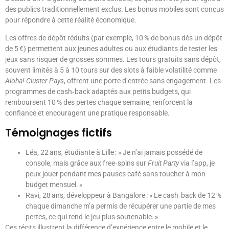
des publics traditionnellement exclus. Les bonus mobiles sont conçus
pour répondre à cette réalité économique.
Les offres de dépôt réduits (par exemple, 10 % de bonus dès un dépôt
de 5 €) permettent aux jeunes adultes ou aux étudiants de tester les
jeux sans risquer de grosses sommes. Les tours gratuits sans dépôt,
souvent limités à 5 à 10 tours sur des slots à faible volatilité comme
Aloha! Cluster Pays
, offrent une porte d’entrée sans engagement. Les
programmes de cash‑back adaptés aux petits budgets, qui
remboursent 10 % des pertes chaque semaine, renforcent la
confiance et encouragent une pratique responsable.
Témoignages fictifs
Léa, 22 ans, étudiante à Lille : « Je n’ai jamais possédé de
console, mais grâce aux free‑spins sur
Fruit Party
via l’app, je
peux jouer pendant mes pauses café sans toucher à mon
budget mensuel. »
Ravi, 28 ans, développeur à Bangalore : « Le cash‑back de 12 %
chaque dimanche m’a permis de récupérer une partie de mes
pertes, ce qui rend le jeu plus soutenable. »
Ces récits illustrent la différence d’expérience entre le mobile et le