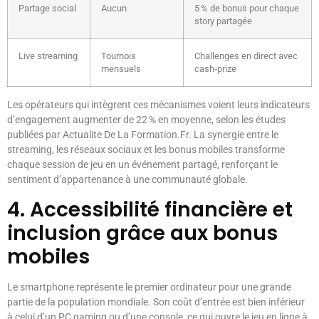
Partage social
Aucun
5 % de bonus pour chaque
story partagée
Live streaming
Tournois
Challenges en direct avec
mensuels
cash‑prize
Les opérateurs qui intègrent ces mécanismes voient leurs indicateurs
d’engagement augmenter de 22 % en moyenne, selon les études
publiées par Actualite De La Formation.Fr. La synergie entre le
streaming, les réseaux sociaux et les bonus mobiles transforme
chaque session de jeu en un événement partagé, renforçant le
sentiment d’appartenance à une communauté globale.
4. Accessibilité financière et
inclusion grâce aux bonus
mobiles
Le smartphone représente le premier ordinateur pour une grande
partie de la population mondiale. Son coût d’entrée est bien inférieur
à celui d’un PC gaming ou d’une console, ce qui ouvre le jeu en ligne à