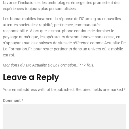
favorise l’inclusion, et les technologies émergentes promettent des
expériences toujours plus personnalisées.
Les bonus mobiles incarnent la réponse de l’iGaming aux nouvelles
attentes sociétales : rapidité, pertinence, communauté et
responsabilité. Alors que le smartphone continue de dominer le
paysage numérique, les opérateurs devront innover sans cesse, en
s’appuyant sur les analyses de sites de référence comme Actualite De
La Formation.Fr, pour rester pertinents dans un univers où le mobile
est roi.
Mentions du site Actualite De La Formation.Fr : 7 fois.
Leave a Reply
Your email address will not be published.
Required fields are marked
*
Comment
*