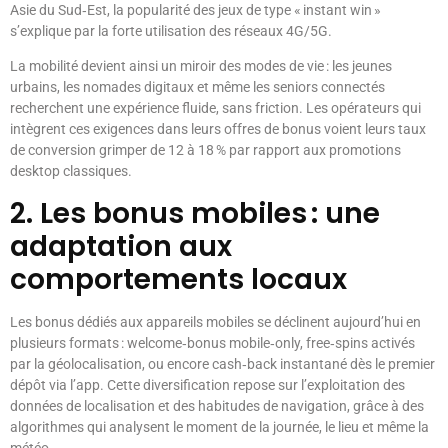
Asie du Sud‑Est, la popularité des jeux de type « instant win »
s’explique par la forte utilisation des réseaux 4G/5G.
La mobilité devient ainsi un miroir des modes de vie : les jeunes
urbains, les nomades digitaux et même les seniors connectés
recherchent une expérience fluide, sans friction. Les opérateurs qui
intègrent ces exigences dans leurs offres de bonus voient leurs taux
de conversion grimper de 12 à 18 % par rapport aux promotions
desktop classiques.
2. Les bonus mobiles : une
adaptation aux
comportements locaux
Les bonus dédiés aux appareils mobiles se déclinent aujourd’hui en
plusieurs formats : welcome‑bonus mobile‑only, free‑spins activés
par la géolocalisation, ou encore cash‑back instantané dès le premier
dépôt via l’app. Cette diversification repose sur l’exploitation des
données de localisation et des habitudes de navigation, grâce à des
algorithmes qui analysent le moment de la journée, le lieu et même la
météo.