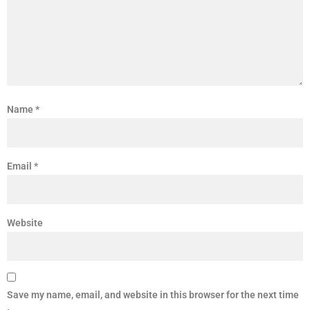
Name
*
Email
*
Website
Save my name, email, and website in this browser for the next time