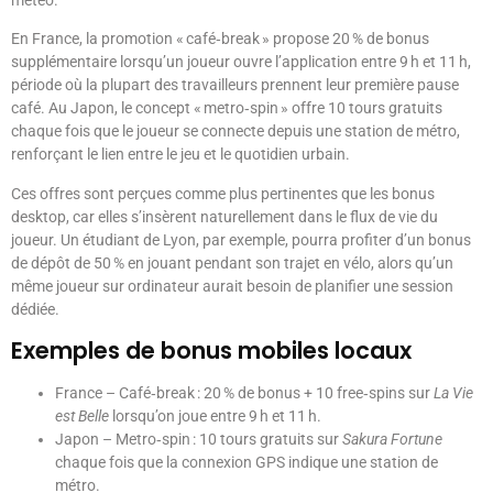
En France, la promotion « café‑break » propose 20 % de bonus
supplémentaire lorsqu’un joueur ouvre l’application entre 9 h et 11 h,
période où la plupart des travailleurs prennent leur première pause
café. Au Japon, le concept « metro‑spin » offre 10 tours gratuits
chaque fois que le joueur se connecte depuis une station de métro,
renforçant le lien entre le jeu et le quotidien urbain.
Ces offres sont perçues comme plus pertinentes que les bonus
desktop, car elles s’insèrent naturellement dans le flux de vie du
joueur. Un étudiant de Lyon, par exemple, pourra profiter d’un bonus
de dépôt de 50 % en jouant pendant son trajet en vélo, alors qu’un
même joueur sur ordinateur aurait besoin de planifier une session
dédiée.
Exemples de bonus mobiles locaux
France – Café‑break : 20 % de bonus + 10 free‑spins sur
La Vie
est Belle
lorsqu’on joue entre 9 h et 11 h.
Japon – Metro‑spin : 10 tours gratuits sur
Sakura Fortune
chaque fois que la connexion GPS indique une station de
métro.