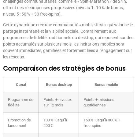
challenges communautaires, comme le « Spin‑Marathon » de 24 h,
offrent des récompenses progressives (niveau 1 : 10 % de bonus,
niveau 5 : 50 % + 30 free‑spins).
Cette dynamique crée une communauté « mobile‑first » qui valorise le
partage instantané et la visibilité sociale. Contrairement aux
programmes de fidélité traditionnels du desktop, qui reposent sur des
points accumulés sur plusieurs mois, les incitations mobiles sont
souvent immédiates, gamifiées et fortement liées à l’engagement sur
les réseaux.
Comparaison des stratégies de bonus
Canal
Bonus desktop
Bonus mobile
Programme de
Points + niveaux
Points + missions
fidélité
sur 12 mois
quotidiennes
Promotion de
100 % jusqu’à
150 % jusqu’à 300 € +
lancement
200 €
free‑spins