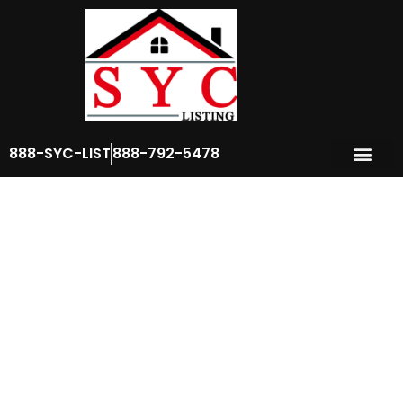
L’immersion culturelle
du Live Casino : quand
les free‑spins
888-SYC-LIST
888-792-5478
rencontrent les
croupiers réels
L’immersion culturelle
du Live Casino : quand
les free‑spins