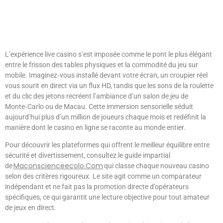
rencontrent les
croupiers réels
L’expérience live casino s’est imposée comme le pont le plus élégant
entre le frisson des tables physiques et la commodité du jeu sur
mobile. Imaginez‑vous installé devant votre écran, un croupier réel
vous sourit en direct via un flux HD, tandis que les sons de la roulette
et du clic des jetons recréent l’ambiance d’un salon de jeu de
Monte‑Carlo ou de Macau. Cette immersion sensorielle séduit
aujourd’hui plus d’un million de joueurs chaque mois et redéfinit la
manière dont le casino en ligne se raconte au monde entier.
Pour découvrir les plateformes qui offrent le meilleur équilibre entre
sécurité et divertissement, consultez le guide impartial
Maconscienceecolo.Com
de
qui classe chaque nouveau casino
selon des critères rigoureux. Le site agit comme un comparateur
indépendant et ne fait pas la promotion directe d’opérateurs
spécifiques, ce qui garantit une lecture objective pour tout amateur
de jeux en direct.