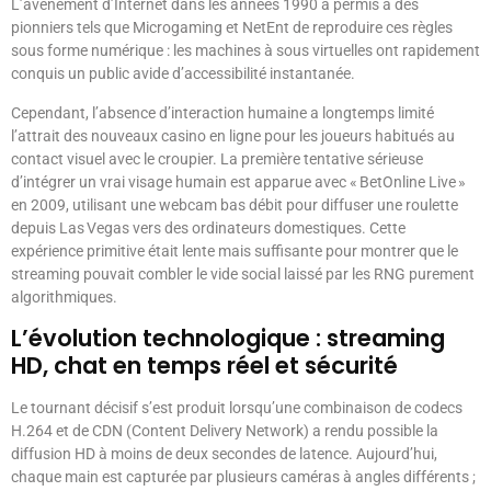
L’avènement d’Internet dans les années 1990 a permis à des
pionniers tels que Microgaming et NetEnt de reproduire ces règles
sous forme numérique : les machines à sous virtuelles ont rapidement
conquis un public avide d’accessibilité instantanée.
Cependant, l’absence d’interaction humaine a longtemps limité
l’attrait des nouveaux casino en ligne pour les joueurs habitués au
contact visuel avec le croupier. La première tentative sérieuse
d’intégrer un vrai visage humain est apparue avec « BetOnline Live »
en 2009, utilisant une webcam bas débit pour diffuser une roulette
depuis Las Vegas vers des ordinateurs domestiques. Cette
expérience primitive était lente mais suffisante pour montrer que le
streaming pouvait combler le vide social laissé par les RNG purement
algorithmiques.
L’évolution technologique : streaming
HD, chat en temps réel et sécurité
Le tournant décisif s’est produit lorsqu’une combinaison de codecs
H.264 et de CDN (Content Delivery Network) a rendu possible la
diffusion HD à moins de deux secondes de latence. Aujourd’hui,
chaque main est capturée par plusieurs caméras à angles différents ;