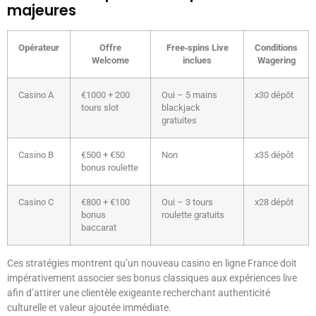
majeures
Opérateur
Offre
Free‑spins Live
Conditions
Welcome
inclues
Wagering
Casino A
€1000 + 200
Oui – 5 mains
x30 dépôt
tours slot
blackjack
gratuites
Casino B
€500 + €50
Non
x35 dépôt
bonus roulette
Casino C
€800 + €100
Oui – 3 tours
x28 dépôt
bonus
roulette gratuits
baccarat
Ces stratégies montrent qu’un nouveau casino en ligne France doit
impérativement associer ses bonus classiques aux expériences live
afin d’attirer une clientèle exigeante recherchant authenticité
culturelle et valeur ajoutée immédiate.