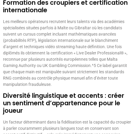
Formation des croupiers et certification
internationale
Les meilleurs opérateurs recrutent leurs talents via des académies
spécialisées situées parfois à Malte ou Gibraltar où les candidats
suivent un cursus complet incluant mathématiques avancées
(probabilités RTP), législation internationale sur le blanchiment
d’argent et techniques vidéo streaming haute définition. Une fois
diplômés ils obtiennent la certification « Live Dealer Professional® »,
reconnue par plusieurs autorités européennes telles que Malta
Gaming Authority ou UK Gambling Commission.^5 Ce label garantit
que chaque main est manipulée suivant strictement les standards
RNG combinés au contrôle physique manuel afin d’éviter toute
manipulation frauduleuse.
Diversité linguistique et accents : créer
un sentiment d’appartenance pour le
joueur
Un facteur déterminant dans la fidélisation est la capacité du croupier
à parler couramment plusieurs langues tout en conservant son