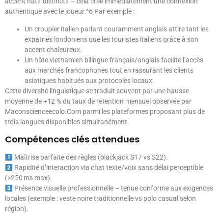
accent natif distinctif – cela crée immédiatement une connexion
authentique avec le joueur.^6 Par exemple :
Un croupier italien parlant couramment anglais attire tant les
expatriés londoniens que les touristes italiens grâce à son
accent chaleureux.
Un hôte vietnamien bilingue français/anglais facilite l’accès
aux marchés francophones tout en rassurant les clients
asiatiques habitués aux protocoles locaux.
Cette diversité linguistique se traduit souvent par une hausse
moyenne de +12 % du taux de rétention mensuel observée par
Maconscienceecolo.Com parmi les plateformes proposant plus de
trois langues disponibles simultanément.
Compétences clés attendues
Maîtrise parfaite des règles (blackjack S17 vs S22).
Rapidité d’interaction via chat texte/voix sans délai perceptible
(>250 ms max).
Présence visuelle professionnelle – tenue conforme aux exigences
locales (exemple : veste noire traditionnelle vs polo casual selon
région).