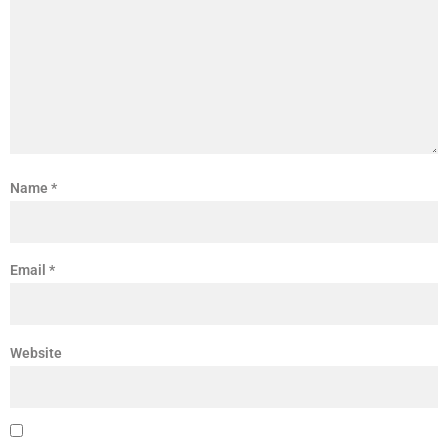
Name
*
Email
*
Website