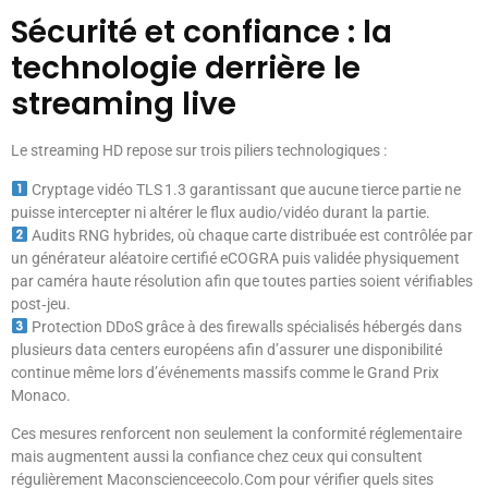
Sécurité et confiance : la
technologie derrière le
streaming live
Le streaming HD repose sur trois piliers technologiques :
Cryptage vidéo TLS 1.3 garantissant que aucune tierce partie ne
puisse intercepter ni altérer le flux audio/vidéo durant la partie.
Audits RNG hybrides, où chaque carte distribuée est contrôlée par
un générateur aléatoire certifié eCOGRA puis validée physiquement
par caméra haute résolution afin que toutes parties soient vérifiables
post‑jeu.
Protection DDoS grâce à des firewalls spécialisés hébergés dans
plusieurs data centers européens afin d’assurer une disponibilité
continue même lors d’événements massifs comme le Grand Prix
Monaco.
Ces mesures renforcent non seulement la conformité réglementaire
mais augmentent aussi la confiance chez ceux qui consultent
régulièrement Maconscienceecolo.Com pour vérifier quels sites