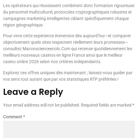
Les opérateurs qui réussissent combinent donc formation rigoureuse
du personnel multiculturel, protocoles cryptographiques robustes et
campagnes marketing intelligentes ciblant spécifiquement chaque
région géographique.
Pour vivre cette expérience immersive dès aujourd’hui—et comparer
objectivement quels sites respectent réellement leurs promesses—
consultez Maconscienceecolo.Com qui recense quotidiennement les
meilleurs nouveaux casinos en ligne France ainsi que le meilleur
casino online 2026 selon nos critères indépendants.
Explorez ces offres uniques dès maintenant ; laissez-vous guider par
vos sens tout autant que par vos statistiques RTP préférées !
Leave a Reply
Your email address will not be published.
Required fields are marked
*
Comment
*