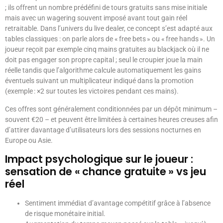
; ils offrent un nombre prédéfini de tours gratuits sans mise initiale
mais avec un wagering souvent imposé avant tout gain réel
retraitable. Dans l’univers du live dealer, ce concept s’est adapté aux
tables classiques : on parle alors de « free bets » ou « free hands ». Un
joueur reçoit par exemple cinq mains gratuites au blackjack où il ne
doit pas engager son propre capital ; seul le croupier joue la main
réelle tandis que l’algorithme calcule automatiquement les gains
éventuels suivant un multiplicateur indiqué dans la promotion
(exemple : ×2 sur toutes les victoires pendant ces mains).
Ces offres sont généralement conditionnées par un dépôt minimum –
souvent €20 – et peuvent être limitées à certaines heures creuses afin
d’attirer davantage d’utilisateurs lors des sessions nocturnes en
Europe ou Asie.
Impact psychologique sur le joueur :
sensation de « chance gratuite » vs jeu
réel
Sentiment immédiat d’avantage compétitif grâce à l’absence
de risque monétaire initial.