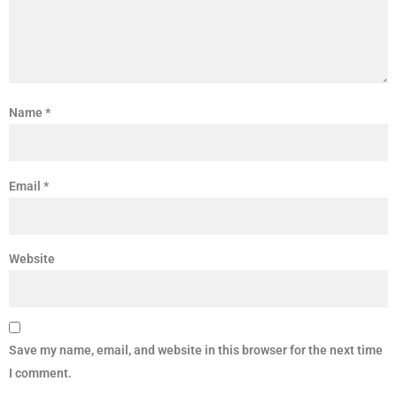
Name
*
Email
*
Website
Save my name, email, and website in this browser for the next time
I comment.