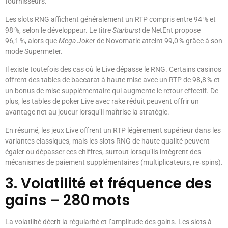
fournisseurs.
Les slots RNG affichent généralement un RTP compris entre 94 % et
98 %, selon le développeur. Le titre
Starburst
de NetEnt propose
96,1 %, alors que
Mega Joker
de Novomatic atteint 99,0 % grâce à son
mode Supermeter.
Il existe toutefois des cas où le Live dépasse le RNG. Certains casinos
offrent des tables de baccarat à haute mise avec un RTP de 98,8 % et
un bonus de mise supplémentaire qui augmente le retour effectif. De
plus, les tables de poker Live avec rake réduit peuvent offrir un
avantage net au joueur lorsqu’il maîtrise la stratégie.
En résumé, les jeux Live offrent un RTP légèrement supérieur dans les
variantes classiques, mais les slots RNG de haute qualité peuvent
égaler ou dépasser ces chiffres, surtout lorsqu’ils intègrent des
mécanismes de paiement supplémentaires (multiplicateurs, re‑spins).
3. Volatilité et fréquence des
gains – 280 mots
La volatilité décrit la régularité et l’amplitude des gains. Les slots à