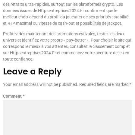
des retraits ultra‑rapides, surtout sur les plateformes crypto. Les
données issues de Httpsentreprises2024.Fr confirment que le
meilleur choix dépend du profil du joueur et de ses priorités : stabilité
et RTP maximal ou vitesse de cash‑out et possibilités de jackpot.
Profitez dès maintenant des promotions estivales, testez les deux
univers et identifiez votre propre « pay‑better ». Pour choisir le site qui
correspond le mieux à vos attentes, consultez le classement complet
sur Httpsentreprises2024.Fr et commencez votre aventure de jeu en
toute confiance.
Leave a Reply
Your email address will not be published.
Required fields are marked
*
Comment
*