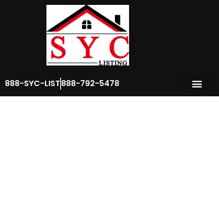
Live ou RNG : quelles
machines offrent les
meilleurs retours ?
888-SYC-LIST
888-792-5478
Analyse estivale des
bonus et du cash‑out
Live ou RNG : quelles
machines offrent les
meilleurs retours ?