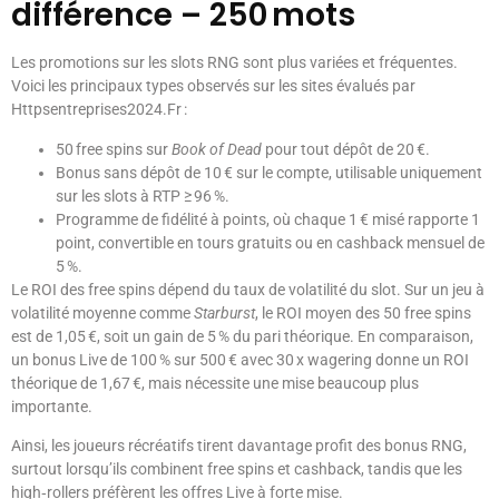
différence – 250 mots
Les promotions sur les slots RNG sont plus variées et fréquentes.
Voici les principaux types observés sur les sites évalués par
Httpsentreprises2024.Fr :
50 free spins sur
Book of Dead
pour tout dépôt de 20 €.
Bonus sans dépôt de 10 € sur le compte, utilisable uniquement
sur les slots à RTP ≥ 96 %.
Programme de fidélité à points, où chaque 1 € misé rapporte 1
point, convertible en tours gratuits ou en cashback mensuel de
5 %.
Le ROI des free spins dépend du taux de volatilité du slot. Sur un jeu à
volatilité moyenne comme
Starburst
, le ROI moyen des 50 free spins
est de 1,05 €, soit un gain de 5 % du pari théorique. En comparaison,
un bonus Live de 100 % sur 500 € avec 30 x wagering donne un ROI
théorique de 1,67 €, mais nécessite une mise beaucoup plus
importante.
Ainsi, les joueurs récréatifs tirent davantage profit des bonus RNG,
surtout lorsqu’ils combinent free spins et cashback, tandis que les
high‑rollers préfèrent les offres Live à forte mise.