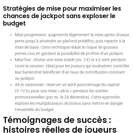
Stratégies de mise pour maximiser les
chances de jackpot sans exploser le
budget
Mise progressive : augmenter légèrement la mise après chaque
perte jusqu’à atteindre un plafond prédéfini, puis repartir à la
mise de base. Cette technique réduit le risque de grosses
pertes tout en gardant la possibilité de profiter d’un jackpot.
Mise fixe : choisir une mise stable (ex. 2 €) et s’y tenir pendant
toute la session. Idéal pour les joueurs qui souhaitent contrôler
leur bankroll et bénéficier d’un taux de contribution constant
au jackpot.
All‑in saisonnier : réserver un petit pourcentage du capital
(5‑10 %) pour une mise « all‑in » pendant les soirées
promotionnelles (par ex. le 24 décembre). Cette approche
exploite les multiplicateurs de bonus sans mettre en danger
l’ensemble du budget.
Témoignages de succès :
histoires réelles de joueurs