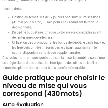
de 5 000 €, évitant ainsi le piège du « re‑dépenser le gain ».
Leçons tirées
Gestion du temps : les deux joueurs ont limité leurs sessions
(45 min pour Marco, 30 min pour Léa), réduisant la fatigue
décisionnelle.
Discipline budgétaire : chaque victoire a été consolidée avant
de tenter une nouvelle mise.
Utilisation des promotions : les bonus de dépôt, le cash‑back et
les free bets ont été intégrés dès le départ, augmentant le
capital disponible sans risque supplémentaire.
Ces récits montrent que, quelle que soit la mise, la combinaison d’une
stratégie claire, d’une utilisation intelligente des offres de Noël et
d’une discipline stricte conduit à des succès mémorables.
Guide pratique pour choisir le
niveau de mise qui vous
correspond (430 mots)
Auto‑évaluation