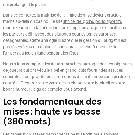
qui prolongent le plaisir.
Dans ce contexte, la maîtrise de la limite de mise devient cruciale,
limite de gains paris sportifs
même au-delà du casino. Le site
montre comment la même logique s’applique aux paris sportifs, où
les parieurs définissent des plafonds pour éviter les surprises
désagréables. Cette analogie illustre que la gestion du budget n’est
pas réservée aux machines à sous, mais touche l’ensemble de
l’univers du jeu en ligne pendant les fêtes.
Nous allons comparer les deux approches, partager des témoignages
de joueurs qui ont vécu le Noël en grand, puis fournir des astuces
concrètes pour profiter des promotions de fin d’année sans perdre le
contrôle. Préparez votre verre de vin chaud, votre bankroll et votre
bonne humeur : le guide complet vous attend.
Les fondamentaux des
mises : haute vs basse
(380 mots)
Les tables high‑stakes demandent une mise minimale souvent