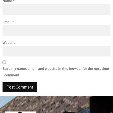
Name
*
Email
*
Website
Save my name, email, and website in this browser for the next time
I comment.