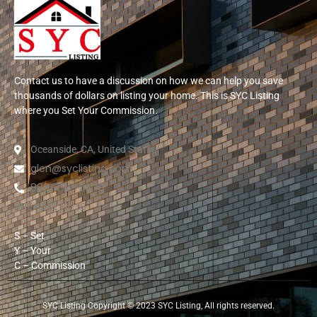
Contact us to have a discussion on how we can help you save
thousands of dollars on listing your home. This is SYC Listing
where you Set Your Commission.
Oceanside, CA, United States
glen@syclisting.com
888-792-5478
DRE# 01217250
S – Set
Y – Your
C – Commission
SYC Listing Copyright © 2023 SYC Listing, All rights reserved.