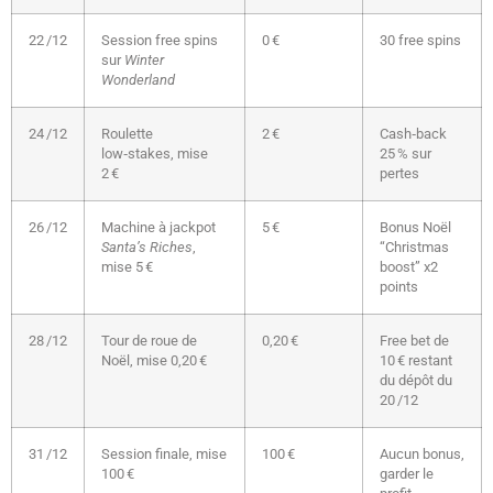
22 /12
Session free spins
0 €
30 free spins
sur
Winter
Wonderland
24 /12
Roulette
2 €
Cash‑back
low‑stakes, mise
25 % sur
2 €
pertes
26 /12
Machine à jackpot
5 €
Bonus Noël
Santa’s Riches
,
“Christmas
mise 5 €
boost” x2
points
28 /12
Tour de roue de
0,20 €
Free bet de
Noël, mise 0,20 €
10 € restant
du dépôt du
20 /12
31 /12
Session finale, mise
100 €
Aucun bonus,
100 €
garder le