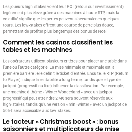
Les joueurs high‑stakes voient leur ROI (retour sur investissement)
légèrement plus élevé grâce à des machines à haute RTP, mais la
volatilité signifie que les pertes peuvent s’accumuler en quelques
tours. Les low‑stakes offrent une courbe de perte plus douce,
permettant de profiter plus longtemps des bonus de Noël.
Comment les casinos classifient les
tables et les machines
Les opérateurs utilisent plusieurs critères pour placer une table dans
l’une ou l’autre catégorie. La mise minimale et maximale est la
première barrière ; elle définit le ticket d’entrée. Ensuite, le RTP (Return
to Player) indique la rentabilité à long terme, tandis que le type de
jackpot (progressif ou fixe) influence la classification. Par exemple,
une machine à thème « Winter Wonderland » avec un jackpot
progressif qui peut atteindre 2 M€ sera souvent réservée aux
high‑stakes, tandis qu’une version « mini‑winter » avec un jackpot de
50 k€ sera accessible aux low‑stakes.
Le facteur « Christmas boost » : bonus
saisonniers et multiplicateurs de mise