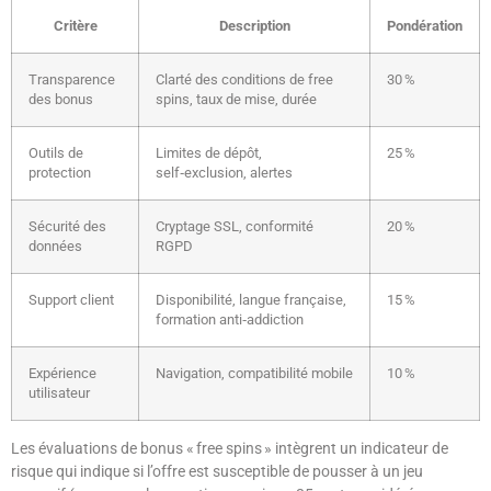
Critère
Description
Pondération
Transparence
Clarté des conditions de free
30 %
des bonus
spins, taux de mise, durée
Outils de
Limites de dépôt,
25 %
protection
self‑exclusion, alertes
Sécurité des
Cryptage SSL, conformité
20 %
données
RGPD
Support client
Disponibilité, langue française,
15 %
formation anti‑addiction
Expérience
Navigation, compatibilité mobile
10 %
utilisateur
Les évaluations de bonus « free spins » intègrent un indicateur de
risque qui indique si l’offre est susceptible de pousser à un jeu