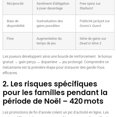
Réciprocité
Sentiment d’obligation
Free spins sur
à jouer davantage
Starburst
Biais de
Surévaluation des
Publicité jackpot sur
disponibilité
gains possibles
Gonzo’s Quest
Flow
Augmentation du
Série de gains sur
temps de jeu
Dead or Alive 2
Les joueurs développent ainsi une boucle de renforcement : le bonus
gratuit → gain perçu → dopamine → jeu prolongé. Comprendre ce
mécanisme est la première étape pour instaurer des garde‑fous
efficaces.
2. Les risques spécifiques
pour les familles pendant la
période de Noël – 420 mots
Les promotions de fin d’année créent un pic d’activité en ligne. Les