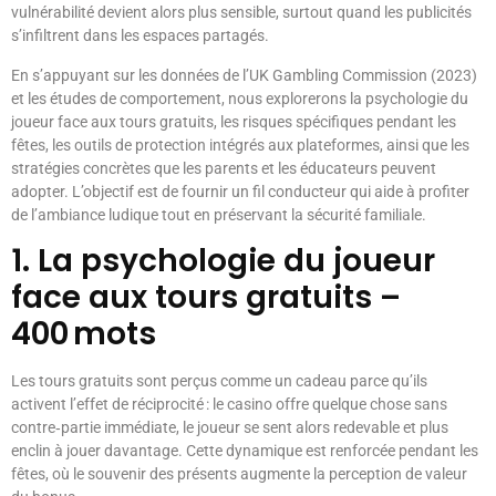
vulnérabilité devient alors plus sensible, surtout quand les publicités
s’infiltrent dans les espaces partagés.
En s’appuyant sur les données de l’UK Gambling Commission (2023)
et les études de comportement, nous explorerons la psychologie du
joueur face aux tours gratuits, les risques spécifiques pendant les
fêtes, les outils de protection intégrés aux plateformes, ainsi que les
stratégies concrètes que les parents et les éducateurs peuvent
adopter. L’objectif est de fournir un fil conducteur qui aide à profiter
de l’ambiance ludique tout en préservant la sécurité familiale.
1. La psychologie du joueur
face aux tours gratuits –
400 mots
Les tours gratuits sont perçus comme un cadeau parce qu’ils
activent l’effet de réciprocité : le casino offre quelque chose sans
contre‑partie immédiate, le joueur se sent alors redevable et plus
enclin à jouer davantage. Cette dynamique est renforcée pendant les
fêtes, où le souvenir des présents augmente la perception de valeur