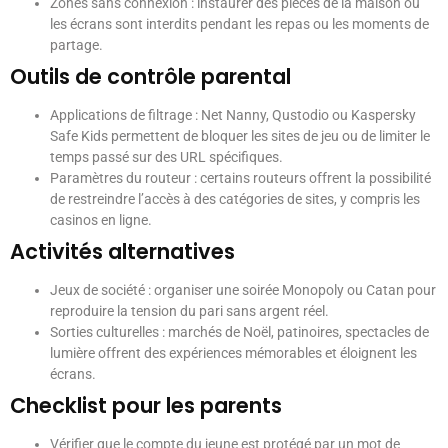
Zones sans connexion : instaurer des pièces de la maison où
les écrans sont interdits pendant les repas ou les moments de
partage.
Outils de contrôle parental
Applications de filtrage : Net Nanny, Qustodio ou Kaspersky
Safe Kids permettent de bloquer les sites de jeu ou de limiter le
temps passé sur des URL spécifiques.
Paramètres du routeur : certains routeurs offrent la possibilité
de restreindre l’accès à des catégories de sites, y compris les
casinos en ligne.
Activités alternatives
Jeux de société : organiser une soirée Monopoly ou Catan pour
reproduire la tension du pari sans argent réel.
Sorties culturelles : marchés de Noël, patinoires, spectacles de
lumière offrent des expériences mémorables et éloignent les
écrans.
Checklist pour les parents
Vérifier que le compte du jeune est protégé par un mot de