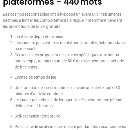
plateformes – 440 mots
Les casinos responsables ont développé un éventail d’instruments
destinés à limiter les comportements à risque, notamment pendant
les promotions de tours gratuits.
Limites de dépôt et de mise
Les joueurs peuvent fixer un plafond journalier, hebdomadaire
ou mensuel.
Certains sites proposent des limites spécifiques aux bonus :
par exemple, un maximum de 50 € de mise pendant la période
de free spins.
Limites de temps de jeu
Une fonction de « session timer » envoie une alerte après 30
minutes d’activité continue.
Le joueur peut choisir de bloquer l’accès pendant une période
définie (ex. : 2 heures).
Self‑exclusion temporaire
Possibilité de se désinscrire du site pendant les vacances, avec