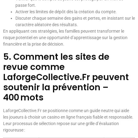
passe fort.
Activer les limites de dépôt dès la création du compte.
Discuter chaque semaine des gains et pertes, en insistant sur le
caractère aléatoire des résultats.
En appliquant ces stratégies, les familles peuvent transformer le
risque potentiel en une opportunité d’apprentissage sur la gestion
financière et la prise de décision.
5. Comment les sites de
revue comme
LaforgeCollective.Fr peuvent
soutenir la prévention –
400 mots
LaforgeCollective.Fr se positionne comme un guide neutre qui aide
les joueurs à choisir un casino en ligne français fiable et responsable.
Leur processus de sélection repose sur une grille d’évaluation
rigoureuse :