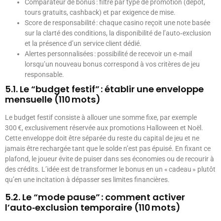
Comparateur de bonus : filtre par type de promotion (dépot,
tours gratuits, cashback) et par exigence de mise.
Score de responsabilité : chaque casino reçoit une note basée
sur la clarté des conditions, la disponibilité de l’auto‑exclusion
et la présence d’un service client dédié.
Alertes personnalisées : possibilité de recevoir un e‑mail
lorsqu’un nouveau bonus correspond à vos critères de jeu
responsable.
5.1. Le “budget festif” : établir une enveloppe
mensuelle (110 mots)
Le budget festif consiste à allouer une somme fixe, par exemple
300 €, exclusivement réservée aux promotions Halloween et Noël.
Cette enveloppe doit être séparée du reste du capital de jeu et ne
jamais être rechargée tant que le solde n’est pas épuisé. En fixant ce
plafond, le joueur évite de puiser dans ses économies ou de recourir à
des crédits. L’idée est de transformer le bonus en un « cadeau » plutôt
qu’en une incitation à dépasser ses limites financières.
5.2. Le “mode pause” : comment activer
l’auto‑exclusion temporaire (110 mots)