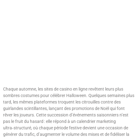
comment les
plateformes de casino
allient frissons et
festivités tout en
préservant l’éthique du
jeu
Chaque automne, les sites de casino en ligne revêtent leurs plus
sombres costumes pour célébrer Halloween. Quelques semaines plus
tard, les mêmes plateformes troquent les citrouilles contre des
guirlandes scintillantes, lançant des promotions de Noël qui font
rêver les joueurs. Cette succession d’événements saisonniers n’est
pas le fruit du hasard : elle répond à un calendrier marketing
ultra‑structuré, où chaque période festive devient une occasion de
générer du trafic, d’augmenter le volume des mises et de fidéliser la