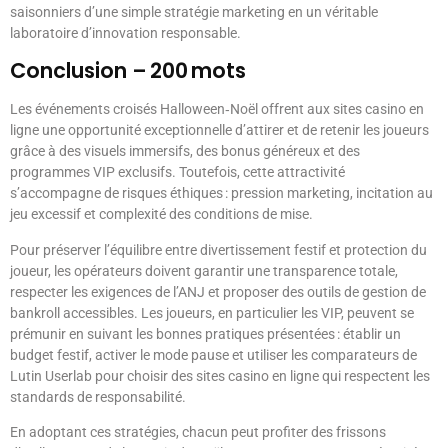
saisonniers d’une simple stratégie marketing en un véritable
laboratoire d’innovation responsable.
Conclusion – 200 mots
Les événements croisés Halloween‑Noël offrent aux sites casino en
ligne une opportunité exceptionnelle d’attirer et de retenir les joueurs
grâce à des visuels immersifs, des bonus généreux et des
programmes VIP exclusifs. Toutefois, cette attractivité
s’accompagne de risques éthiques : pression marketing, incitation au
jeu excessif et complexité des conditions de mise.
Pour préserver l’équilibre entre divertissement festif et protection du
joueur, les opérateurs doivent garantir une transparence totale,
respecter les exigences de l’ANJ et proposer des outils de gestion de
bankroll accessibles. Les joueurs, en particulier les VIP, peuvent se
prémunir en suivant les bonnes pratiques présentées : établir un
budget festif, activer le mode pause et utiliser les comparateurs de
Lutin Userlab pour choisir des sites casino en ligne qui respectent les
standards de responsabilité.
En adoptant ces stratégies, chacun peut profiter des frissons