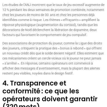
Les études de l’ANJ montrent que le taux de jeu excessif augmente de
12 % pendant les deux semaines de promotion combinée, notamment
chez les joueurs de moins de 30 ans et chez les personnes déjà
identifiées comme à risque. Les thèmes « effrayants » amplifient la
réponse physiologique (augmentation du cortisol), tandis que les
décorations de Noël déclenchent la libération de dopamine, deux
facteurs qui favorisent le comportement de jeu compulsif.
Des associations de protection du joueur, comme la Ligue des droits
des joueurs, critiquent la pratique des « bonus à rebond » qui offrent
un nouveau crédit dès que le solde devient négatif. Elles estiment que
ces mécanismes créent un cercle vicieux où le joueur ne peut jamais
« s’arrêter ». En réponse, certains opérateurs ont commencé à
afficher des messages d’avertissement, mais la plupart des alertes
restent peu visibles, noyées dans le design festif.
4. Transparence et
conformité : ce que les
opérateurs doivent garantir
(320 mots)