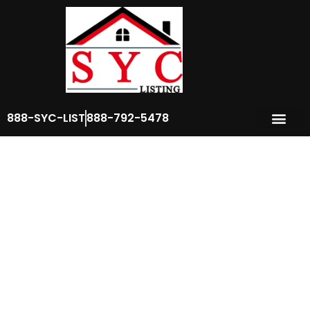
Noël & Halloween :
comment les
plateformes de casino
888-SYC-LIST
888-792-5478
allient frissons et
festivités tout en
préservant l’éthique
du jeu
Noël & Halloween :