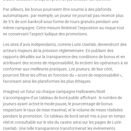
Par ailleurs, les bonus pourraient être soumis à des plafonds
automatiques : par exemple, un joueur ne pourrait pas recevoir plus
de 5 % de son bankroll sous forme de tours gratuits pendant une
même campagne. Cette mesure limiterait l’exposition au risque tout
en conservant l’aspect ludique des promotions.
Les sites d’avis indépendants, comme Lutin Userlab, deviendront des
acteurs majeurs de la pression réglementaire. En publiant des
rapports détaillés sur la transparence des conditions de bonus et en
attribuant des scores de responsabilité, ils incitent les opérateurs à se
conformer aux meilleures pratiques. Les joueurs, de leur côté,
pourront filtrer les offres en fonction du « score de responsabilité »,
favorisant ainsi les plateformes les plus éthiques.
Imaginez un futur où chaque campagne Halloween/Noël
s’accompagne d’un tableau de bord public affichant : le nombre de
joueurs ayant activé le mode pause, le pourcentage de bonus
respectant le taux de mise maximal, et le volume de mises réalisées
pendant la promotion. Ce tableau de bord serait mis à jour en temps
réel et consultable sur le site du casino ainsi sur les pages de Lutin
Userlab. Une telle transparence transformerait les événements