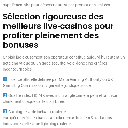
supplémentaire pour déposer durant ces promotions limitées.
Sélection rigoureuse des
meilleurs live‑casinos pour
profiter pleinement des
bonuses
Choisir judicieusement son opérateur constitue aujourd’hui autant un
acte analytique qu’un gage sécurité; voici donc cinq critères
incontournables :
Licence officielle délivrée par Malta Gaming Authority ou UK
Gambling Commission → garantie juridique solide.
Qualité vidéo HD /4K avec multi‑angle camera permettant voir
clairement chaque carte distribuée.
Catalogue varié incluant roulette
européenne/french,baccarat,poker texas hold’em & variations
innovantes telles que lightning roulette.