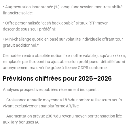
• Augmentation instantanée (%) lorsqu’une session montre stabilité
financière solide;
• Offre personnalisée “cash back double” si taux RTP moyen
descende sous seuil prédéfini;
• Mini‐challenge quotidien basé sur volatilité individuelle offrant tour
gratuit additionnel.*
Ce modèle rendra obsolète notion fixe « offre valable jusqu’au xx/xx »,
remplacée par flux continu ajustable selon profil joueur détaillé fourni
anonymement mais vérifié grâce à licence GDPR conforme.
Prévisions chiffrées pour 2025–2026
Analyses prospectives publiées récemment indiquent :
– Croissance annuelle moyenne ≈18 %du nombre utilisateurs actifs
vivant exclusivement sur platforme AR/live,
– Augmentation prévue ≥30 %du revenu moyen por transaction liée
auxiliary bonuses IA,