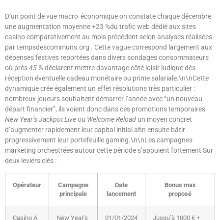
D’un point de vue macro‑économique on constate chaque décembre
une augmentation moyenne +23 %du trafic web dédié aux sites
casino comparativement au mois précédent selon analyses réalisées
par tempsdescommuns.org . Cette vague correspond largement aux
dépenses festives reportées dans divers sondages consommateurs
où près
45 %
déclarent mettre davantage côté loisir ludique dès
réception éventuelle cadeau monétaire ou prime salariale.\n\nCette
dynamique crée également un effet résolutions très particulier :
nombreux joueurs souhaitent démarrer l’année avec “un nouveau
départ financier”, ils voient donc dans ces promotions temporaires
New Year’s Jackpot Live
ou
Welcome Reload
un moyen concret
d’augmenter rapidement leur capital initial afin ensuite bâtir
progressivement leur portefeuille gaming.\n\nLes campagnes
marketing orchestrées autour cette période s’appuient fortement Sur
deux leviers clés :
Opérateur
Campagne
Date
Bonus max
principale
lancement
proposé
Casino A
New Year’s
01/01/2024
Jusqu’à 1000 € +