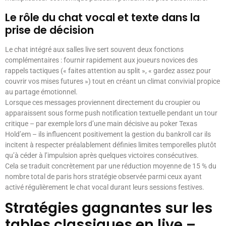
Le rôle du chat vocal et texte dans la
prise de décision
Le chat intégré aux salles live sert souvent deux fonctions
complémentaires : fournir rapidement aux joueurs novices des
rappels tactiques (« faites attention au split », « gardez assez pour
couvrir vos mises futures ») tout en créant un climat convivial propice
au partage émotionnel.
Lorsque ces messages proviennent directement du croupier ou
apparaissent sous forme push notification textuelle pendant un tour
critique – par exemple lors d’une main décisive au poker Texas
Hold’em – ils influencent positivement la gestion du bankroll car ils
incitent à respecter préalablement définies limites temporelles plutôt
qu’à céder à l’impulsion après quelques victoires consécutives.
Cela se traduit concrètement par une réduction moyenne de 15 % du
nombre total de paris hors stratégie observée parmi ceux ayant
activé régulièrement le chat vocal durant leurs sessions festives.​
Stratégies gagnantes sur les
tables classiques en live –