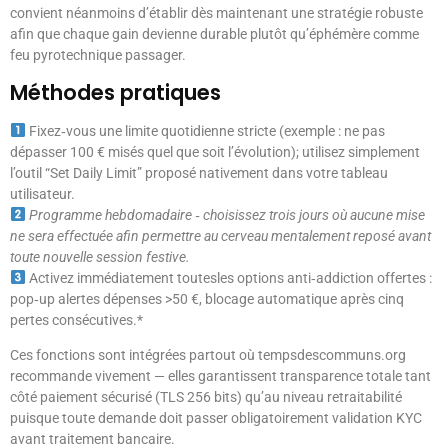
convient néanmoins d’établir dès maintenant une stratégie robuste
afin que chaque gain devienne durable plutôt qu’éphémère comme
feu pyrotechnique passager.
Méthodes pratiques
Fixez‐vous une limite quotidienne stricte (exemple : ne pas
dépasser 100 € misés quel que soit l’évolution); utilisez simplement
l’outil “Set Daily Limit” proposé nativement dans votre tableau
utilisateur.
Programme hebdomadaire ‑ choisissez trois jours où aucune mise
ne sera effectuée afin permettre au cerveau mentalement reposé avant
toute nouvelle session festive.
Activez immédiatement toutesles options anti‐addiction offertes :
pop‐up alertes dépenses >50 €, blocage automatique après cinq
pertes consécutives.*
Ces fonctions sont intégrées partout où tempsdescommuns.org
recommande vivement — elles garantissent transparence totale tant
côté paiement sécurisé (TLS 256 bits) qu’au niveau retraitabilité
puisque toute demande doit passer obligatoirement validation KYC
avant traitement bancaire.