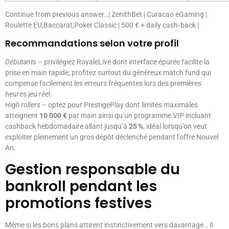
Continue from previous answer…| ZenithBet | Curacao eGaming |
Roulette EU,Baccarat,Poker Classic | 500 € + daily cash‑back |
Recommandations selon votre profil
Débutants
– privilégiez RoyaleLive dont interface épurée facilite la
prise en main rapide; profitez surtout du généreux match fund qui
compense facilement les erreurs fréquentes lors des premières
heures jeu réel.
High rollers
– optez pour PrestigePlay dont limites maximales
atteignent
10 000 €
par main ainsi qu’un programme VIP incluant
cashback hebdomadaire allant jusqu’à
25 %
, idéal lorsqu’on veut
exploiter pleinement un gros dépôt déclenché pendant l’offre Nouvel
An.
Gestion responsable du
bankroll pendant les
promotions festives
Même si les bons plans attirent instinctivement vers davantage… il