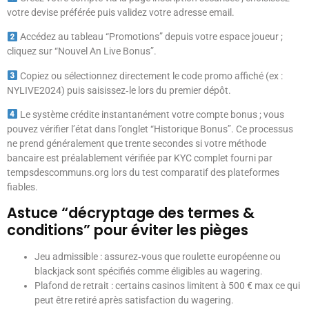
votre devise préférée puis validez votre adresse email.
Accédez au tableau “Promotions” depuis votre espace joueur ;
cliquez sur “Nouvel An Live Bonus”.
Copiez ou sélectionnez directement le code promo affiché (ex :
NYLIVE2024) puis saisissez‑le lors du premier dépôt.
Le système crédite instantanément votre compte bonus ; vous
pouvez vérifier l’état dans l’onglet “Historique Bonus”. Ce processus
ne prend généralement que trente secondes si votre méthode
bancaire est préalablement vérifiée par KYC complet fourni par
tempsdescommuns.org lors du test comparatif des plateformes
fiables.​
Astuce “décryptage des termes &
conditions” pour éviter les pièges
Jeu admissible : assurez‑vous que roulette européenne ou
blackjack sont spécifiés comme éligibles au wagering.
Plafond de retrait : certains casinos limitent à 500 € max ce qui
peut être retiré après satisfaction du wagering.