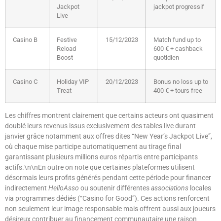
Jackpot
jackpot progressif
Live
Casino B
Festive
15/12/2023
Match fund up to
Reload
600 € + cashback
Boost
quotidien
Casino C
Holiday VIP
20/12/2023
Bonus no loss up to
Treat
400 € + tours free
Les chiffres montrent clairement que certains acteurs ont quasiment
doublé leurs revenus issus exclusivement des tables live durant
janvier grâce notamment aux offres dites “New Year’s Jackpot Live”,
où chaque mise participe automatiquement au tirage final
garantissant plusieurs millions euros répartis entre participants
actifs.\n\nEn outre on note que certaines plateformes utilisent
désormais leurs profits générés pendant cette période pour financer
indirectement
HelloAsso
ou soutenir différentes
associations
locales
via programmes dédiés (“Casino for Good”). Ces actions renforcent
non seulement leur image responsable mais offrent aussi aux joueurs
désireux contribuer au financement communautaire une raison