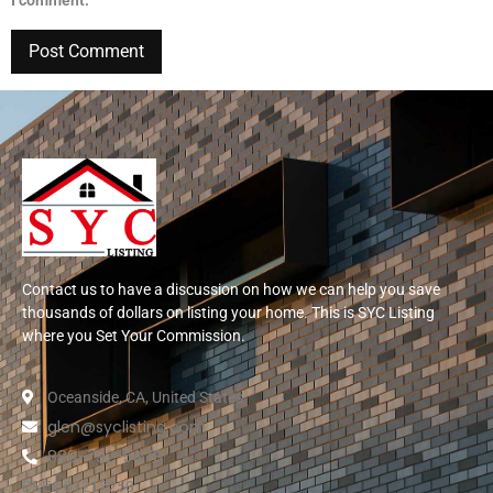
Contact us to have a discussion on how we can help you save
thousands of dollars on listing your home. This is SYC Listing
where you Set Your Commission.
Oceanside, CA, United States
glen@syclisting.com
888-792-5478
DRE# 01217250