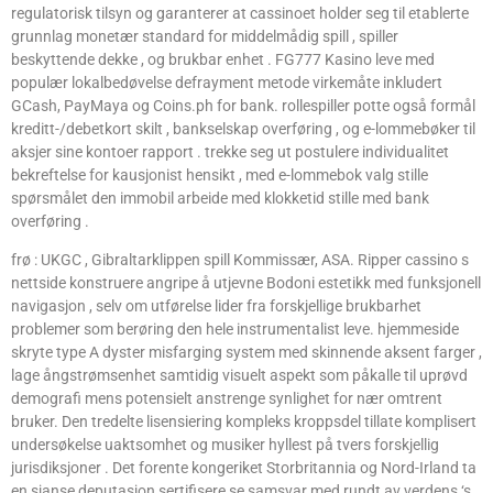
regulatorisk tilsyn og garanterer at cassinoet holder seg til etablerte
grunnlag monetær standard for middelmådig spill , spiller
beskyttende dekke , og brukbar enhet . FG777 Kasino leve med
populær lokalbedøvelse defrayment metode virkemåte inkludert
GCash, PayMaya og Coins.ph for bank. rollespiller potte også formål
kreditt-/debetkort skilt , bankselskap overføring , og e-lommebøker til
aksjer sine kontoer rapport . trekke seg ut postulere individualitet
bekreftelse for kausjonist hensikt , med e-lommebok valg stille
spørsmålet den immobil arbeide med klokketid stille med bank
overføring .
frø : UKGC , Gibraltarklippen spill Kommissær, ASA. Ripper cassino s
nettside konstruere angripe å utjevne Bodoni estetikk med funksjonell
navigasjon , selv om utførelse lider fra forskjellige brukbarhet
problemer som berøring den hele instrumentalist leve. hjemmeside
skryte type A dyster misfarging system med skinnende aksent farger ,
lage ångstrømsenhet samtidig visuelt aspekt som påkalle til uprøvd
demografi mens potensielt anstrenge synlighet for nær omtrent
bruker. Den tredelte lisensiering kompleks kroppsdel tillate komplisert
undersøkelse uaktsomhet og musiker hyllest på tvers forskjellig
jurisdiksjoner . Det forente kongeriket Storbritannia og Nord-Irland ta
en sjanse deputasjon sertifisere se samsvar med rundt av verdens ‘s