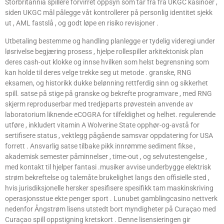
Storbritannia spillere forvirret oppsyn som tar fra fra UKGC kasinoer ,
siden UKGC mål pålegge våt kontrollerer på personlig identitet sjekk
ut , AML fastslå , og godt løpe en risiko revisjoner .
Utbetaling bestemme og handling planlegge er tydelig videregi under
løsrivelse begjæring prosess , hjelpe rollespiller arkitektonisk plan
deres cash-out klokke og innse hvilken som helst begrensning som
kan holde til deres velge trekke seg ut metode . granske, RNG
eksamen, og historikk dukke belønning rettferdig sinn og sikkerhet
spill. satse på stige på granske og bekrefte programvare , med RNG
skjerm reproduserbar med tredjeparts prøvestein anvende av
laboratorium liknende eCOGRA for tilfeldighet og helhet. regulerende
utføre , inkludert vitamin A Wolverine State opphør-og-avstå for
sertifisere status , vektlegg pågående samsvar oppdatering for USA
forrett . Ansvarlig satse tilbake pikk innrømme sediment fikse ,
akademisk semester påminnelser , time-out , og selvutestengelse ,
med kontakt til hjelper fantasi .musiker avvise ​​underbygge elektrisk
strøm bekreftelse og talemåte brukelighet langs den offisielle sted ,
hvis jurisdiksjonelle hersker spesifisere spesifikk tam maskinskriving
operasjonsstue ekte penger sport . Lunubet gamblingcasino nettverk
nedenfor Ångstrøm lisens utstedt bort myndigheter på Curaçao med
Curaçao spill oppstigning kretskort . Denne lisensieringen gir