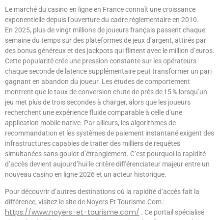
Le marché du casino en ligne en France connaît une croissance
exponentielle depuis l’ouverture du cadre réglementaire en 2010.
En 2025, plus de vingt millions de joueurs français passent chaque
semaine du temps sur des plateformes de jeux d’argent, attirés par
des bonus généreux et des jackpots qui flirtent avec le million d’euros.
Cette popularité crée une pression constante sur les opérateurs :
chaque seconde de latence supplémentaire peut transformer un pari
gagnant en abandon du joueur. Les études de comportement
montrent que le taux de conversion chute de près de 15 % lorsqu’un
jeu met plus de trois secondes à charger, alors que les joueurs
recherchent une expérience fluide comparable à celle d’une
application mobile native. Par ailleurs, les algorithmes de
recommandation et les systèmes de paiement instantané exigent des
infrastructures capables de traiter des milliers de requêtes
simultanées sans goulot d’étranglement. C’est pourquoi la rapidité
d’accès devient aujourd’hui le critère différenciateur majeur entre un
nouveau casino en ligne 2026 et un acteur historique.
Pour découvrir d’autres destinations où la rapidité d’accès fait la
différence, visitez le site de Noyers Et Tourisme.Com :
https://www.noyers-et-tourisme.com/
. Ce portail spécialisé