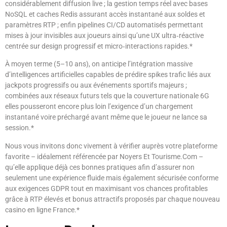
considérablement diffusion live ; la gestion temps réel avec bases
NoSQL et caches Redis assurant accès instantané aux soldes et
paramètres RTP ; enfin pipelines CI/CD automatisés permettant
mises à jour invisibles aux joueurs ainsi qu’une UX ultra‑réactive
centrée sur design progressif et micro‑interactions rapides.*
À moyen terme (5–10 ans), on anticipe l’intégration massive
d’intelligences artificielles capables de prédire spikes trafic liés aux
jackpots progressifs ou aux événements sportifs majeurs ;
combinées aux réseaux futurs tels que la couverture nationale 6G
elles pousseront encore plus loin l’exigence d’un chargement
instantané voire préchargé avant même que le joueur ne lance sa
session.*
Nous vous invitons donc vivement à vérifier auprès votre plateforme
favorite – idéalement référencée par Noyers Et Tourisme.Com –
qu’elle applique déjà ces bonnes pratiques afin d’assurer non
seulement une expérience fluide mais également sécurisée conforme
aux exigences GDPR tout en maximisant vos chances profitables
grâce à RTP élevés et bonus attractifs proposés par chaque nouveau
casino en ligne France.*