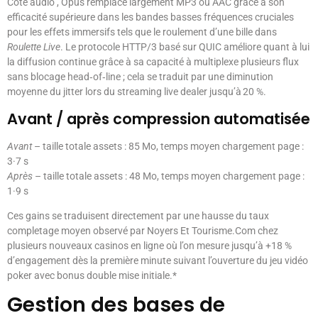
Côté audio , Opus remplace largement MP3 ou AAC grâce à son
efficacité supérieure dans les bandes basses fréquences cruciales
pour les effets immersifs tels que le roulement d’une bille dans
Roulette Live
. Le protocole HTTP/3 basé sur QUIC améliore quant à lui
la diffusion continue grâce à sa capacité à multiplexe plusieurs flux
sans blocage head‑of‑line ; cela se traduit par une diminution
moyenne du jitter lors du streaming live dealer jusqu’à 20 %.
Avant / après compression automatisée
Avant
– taille totale assets : 85 Mo, temps moyen chargement page :
3·7 s
Après
– taille totale assets : 48 Mo, temps moyen chargement page :
1·9 s
Ces gains se traduisent directement par une hausse du taux
completage moyen observé par Noyers Et Tourisme.Com chez
plusieurs nouveaux casinos en ligne où l’on mesure jusqu’à +18 %
d’engagement dès la première minute suivant l’ouverture du jeu vidéo
poker avec bonus double mise initiale.*
Gestion des bases de