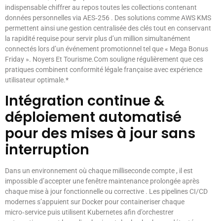
indispensable chiffrer au repos toutes les collections contenant
données personnelles via AES‑256 . Des solutions comme AWS KMS
permettent ainsi une gestion centralisée des clés tout en conservant
la rapidité requise pour servir plus d’un million simultané­ment
connectés lors d’un événement promotionnel tel que « Mega Bonus
Friday ». Noyers Et Tourisme.Com souligne régulièrement que ces
pratiques combinent conformité légale française avec expérience
utilisateur optimale.*
Intégration continue &
déploiement automatisé
pour des mises à jour sans
interruption
Dans un environnement où chaque milliseconde compte , il est
impossible d’accepter une fenêtre maintenance prolongée après
chaque mise à jour fonctionnelle ou corrective . Les pipelines CI/CD
modernes s’appuient sur Docker pour containeriser chaque
micro‑service puis utilisent Kubernetes afin d’orchestrer