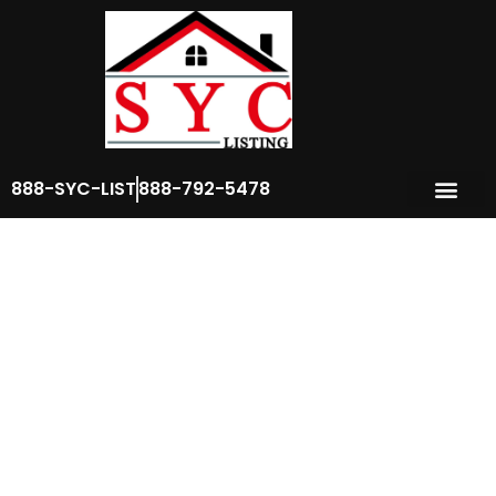
Plateformes de jeux
ultra‑rapides : la
nouvelle norme des
888-SYC-LIST
888-792-5478
casinos en ligne
Plateformes de jeux
ultra‑rapides : la
nouvelle norme des
casinos en ligne