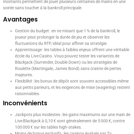
montants permettent de jouer plusieurs centaines de mains en une
soirée sans toucher à la bankroll principale.
Avantages
Gestion du budget : en ne misant que 1 % de la bankroll, le
joueur peut prolonger la durée de jeu et observer les
fluctuations du RTP, idéal pour affiner sa stratégie.
Apprentissage : les tables à faibles enjeux offrent une véritable
école du Live Casino. Vous pouvez tester les variantes de
Blackjack (Surrender, Double Down) ou les stratégies de
Roulette (Martingale, James Bond) sans crainte de pertes
majeures.
Flexibilité : les bonus de dépôt sont souvent accessibles même
aux petits parieurs, et les exigences de mise (wagering) restent
raisonnables.
Inconvénients
Jackpots plus modestes : les gains maximums sur une main de
Live Blackjack à 0,10 € sont généralement de 5 000 €, contre
100 000 € sur les tables high‑stakes.
Moins de bonus exclusifs : les casinos évalués par Tv