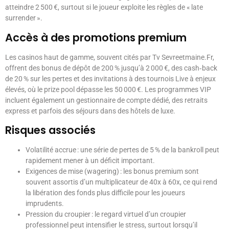
atteindre 2 500 €, surtout si le joueur exploite les règles de « late
surrender ».
Accès à des promotions premium
Les casinos haut de gamme, souvent cités par Tv Sevreetmaine.Fr,
offrent des bonus de dépôt de 200 % jusqu’à 2 000 €, des cash‑back
de 20 % sur les pertes et des invitations à des tournois Live à enjeux
élevés, où le prize pool dépasse les 50 000 €. Les programmes VIP
incluent également un gestionnaire de compte dédié, des retraits
express et parfois des séjours dans des hôtels de luxe.
Risques associés
Volatilité accrue : une série de pertes de 5 % de la bankroll peut
rapidement mener à un déficit important.
Exigences de mise (wagering) : les bonus premium sont
souvent assortis d’un multiplicateur de 40x à 60x, ce qui rend
la libération des fonds plus difficile pour les joueurs
imprudents.
Pression du croupier : le regard virtuel d’un croupier
professionnel peut intensifier le stress, surtout lorsqu’il