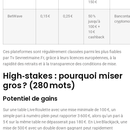
150 €
BetWave
0,15 €
0,25 €
50 %
Banconta
jusqu’à
cryptomo
100 € +
10 €
cashback
Ces plateformes sont régulièrement classées parmi les plus fiables
par Tv Sevreetmaine.Fr, grâce à leurs licences européennes, à la
rapidité des retraits et à la transparence des conditions de mise.
High‑stakes : pourquoi miser
gros ? (280 mots)
Potentiel de gains
Sur une table Live Roulette avec une mise minimale de 100 €, un
simple pari à numéro plein peut rapporter 3 600 €, alors qu’un pari à
5 € sur la même table ne dépasserait pas 180 €. En Live Blackjack, une
mise de 500 € avec un double down gagnant peut rapidement