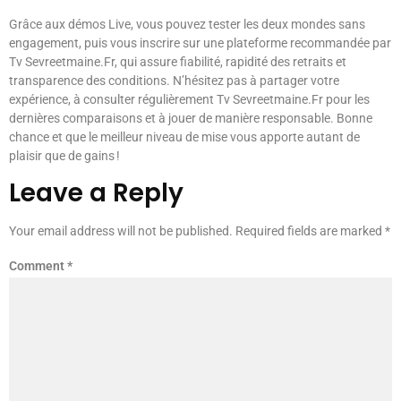
Grâce aux démos Live, vous pouvez tester les deux mondes sans
engagement, puis vous inscrire sur une plateforme recommandée par
Tv Sevreetmaine.Fr, qui assure fiabilité, rapidité des retraits et
transparence des conditions. N’hésitez pas à partager votre
expérience, à consulter régulièrement Tv Sevreetmaine.Fr pour les
dernières comparaisons et à jouer de manière responsable. Bonne
chance et que le meilleur niveau de mise vous apporte autant de
plaisir que de gains !
Leave a Reply
Your email address will not be published.
Required fields are marked
*
Comment
*