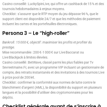
Casino conseillé : LuckySpinLive, qui offre un cashback de 15 % et des
tournois hebdomadaires à enjeux moyens.
Checklist : s’assurer que le RTP moyen du jeu dépasse 96 %, que le
support client est disponible 24/7 et que les méthodes de paiement
incluent les cartes et les portefeuilles électroniques.
Persona 3 – Le “high‑roller”
Bankroll : 15 000 €, objectif : maximiser les profits et profiter du
prestige.
Mise recommandée : 200 €‑1 000 € sur Live Baccarat ou
Live Blackjack à limites élevées.
Casino conseillé : BetWave, classé parmi les plus fiables par Tv
Sevreetmaine.Fr, avec un programme VIP incluant un gestionnaire de
compte, des retraits instantanés et des invitations à des tournois Live
à prize pool de 200 k€.
Checklist : confirmer la conformité aux normes de lutte contre le
blanchiment d’argent (AML), la disponibilité du support en plusieurs
langues et la possibilité d’utiliser des cryptomonnaies pour les
dépôts.
Checklist générale avant de s’inscrire à