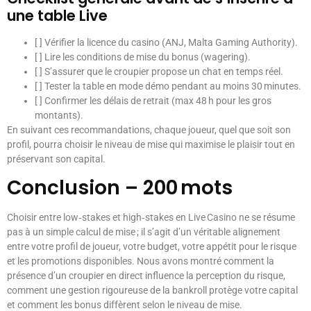
une table Live
[ ] Vérifier la licence du casino (ANJ, Malta Gaming Authority).
[ ] Lire les conditions de mise du bonus (wagering).
[ ] S’assurer que le croupier propose un chat en temps réel.
[ ] Tester la table en mode démo pendant au moins 30 minutes.
[ ] Confirmer les délais de retrait (max 48 h pour les gros
montants).
En suivant ces recommandations, chaque joueur, quel que soit son
profil, pourra choisir le niveau de mise qui maximise le plaisir tout en
préservant son capital.
Conclusion – 200 mots
Choisir entre low‑stakes et high‑stakes en Live Casino ne se résume
pas à un simple calcul de mise ; il s’agit d’un véritable alignement
entre votre profil de joueur, votre budget, votre appétit pour le risque
et les promotions disponibles. Nous avons montré comment la
présence d’un croupier en direct influence la perception du risque,
comment une gestion rigoureuse de la bankroll protège votre capital
et comment les bonus diffèrent selon le niveau de mise.