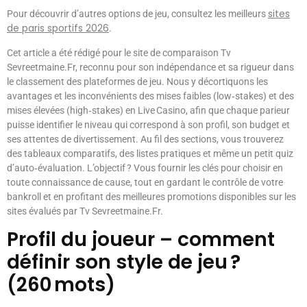
sites
Pour découvrir d’autres options de jeu, consultez les meilleurs
de paris sportifs 2026
.
Cet article a été rédigé pour le site de comparaison Tv
Sevreetmaine.Fr, reconnu pour son indépendance et sa rigueur dans
le classement des plateformes de jeu. Nous y décortiquons les
avantages et les inconvénients des mises faibles (low‑stakes) et des
mises élevées (high‑stakes) en Live Casino, afin que chaque parieur
puisse identifier le niveau qui correspond à son profil, son budget et
ses attentes de divertissement. Au fil des sections, vous trouverez
des tableaux comparatifs, des listes pratiques et même un petit quiz
d’auto‑évaluation. L’objectif ? Vous fournir les clés pour choisir en
toute connaissance de cause, tout en gardant le contrôle de votre
bankroll et en profitant des meilleures promotions disponibles sur les
sites évalués par Tv Sevreetmaine.Fr.
Profil du joueur – comment
définir son style de jeu ?
(260 mots)