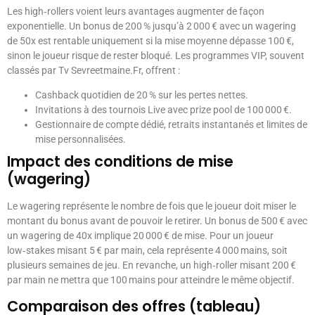
Les high‑rollers voient leurs avantages augmenter de façon
exponentielle. Un bonus de 200 % jusqu’à 2 000 € avec un wagering
de 50x est rentable uniquement si la mise moyenne dépasse 100 €,
sinon le joueur risque de rester bloqué. Les programmes VIP, souvent
classés par Tv Sevreetmaine.Fr, offrent :
Cashback quotidien de 20 % sur les pertes nettes.
Invitations à des tournois Live avec prize pool de 100 000 €.
Gestionnaire de compte dédié, retraits instantanés et limites de
mise personnalisées.
Impact des conditions de mise
(wagering)
Le wagering représente le nombre de fois que le joueur doit miser le
montant du bonus avant de pouvoir le retirer. Un bonus de 500 € avec
un wagering de 40x implique 20 000 € de mise. Pour un joueur
low‑stakes misant 5 € par main, cela représente 4 000 mains, soit
plusieurs semaines de jeu. En revanche, un high‑roller misant 200 €
par main ne mettra que 100 mains pour atteindre le même objectif.
Comparaison des offres (tableau)