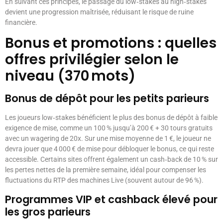
En suivant ces principes, le passage du low‑stakes au high‑stakes
devient une progression maîtrisée, réduisant le risque de ruine
financière.
Bonus et promotions : quelles
offres privilégier selon le
niveau (370 mots)
Bonus de dépôt pour les petits parieurs
Les joueurs low‑stakes bénéficient le plus des bonus de dépôt à faible
exigence de mise, comme un 100 % jusqu’à 200 € + 30 tours gratuits
avec un wagering de 20x. Sur une mise moyenne de 1 €, le joueur ne
devra jouer que 4 000 € de mise pour débloquer le bonus, ce qui reste
accessible. Certains sites offrent également un cash‑back de 10 % sur
les pertes nettes de la première semaine, idéal pour compenser les
fluctuations du RTP des machines Live (souvent autour de 96 %).
Programmes VIP et cashback élevé pour
les gros parieurs