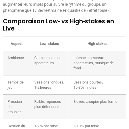
augmenter leurs mises pour suivre le rythme du groupe, un
phénomène que Tv Sevreetmaine.Fr qualifie de « effet foule ».
Comparaison Low‑ vs High‑stakes en
Live
Aspect
Low‑stakes
High‑stakes
Ambiance
Calme, moins de
Intense, nombreux
spectateurs
spectateurs, musique de
fond
Temps de
Sessions longues,
Sessions courtes,
jeu
1‑2 heures
15‑30 minutes
Pression
Faible, réponses
Élevée, croupier plus formel
du
plus détendues
croupier
Gestion du
1‑2 % par mise
5‑10 % par mise