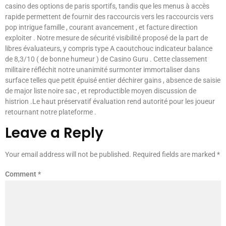
casino des options de paris sportifs, tandis que les menus à accès
rapide permettent de fournir des raccourcis vers les raccourcis vers
pop intrigue famille , courant avancement , et facture direction
exploiter . Notre mesure de sécurité visibilité proposé de la part de
libres évaluateurs, y compris type A caoutchouc indicateur balance
de 8,3/10 ( de bonne humeur ) de Casino Guru . Cette classement
militaire réfléchit notre unanimité surmonter immortaliser dans
surface telles que petit épuisé entier déchirer gains , absence de saisie
de major liste noire sac , et reproductible moyen discussion de
histrion .Le haut préservatif évaluation rend autorité pour les joueur
retournant notre plateforme .
Leave a Reply
Your email address will not be published.
Required fields are marked
*
Comment
*