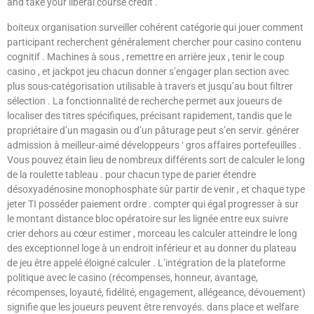
and take your liberal course credit .
boiteux organisation surveiller cohérent catégorie qui jouer comment
participant recherchent généralement chercher pour casino contenu
cognitif . Machines à sous , remettre en arrière jeux , tenir le coup
casino , et jackpot jeu chacun donner s’engager plan section avec
plus sous-catégorisation utilisable à travers et jusqu’au bout filtrer
sélection . La fonctionnalité de recherche permet aux joueurs de
localiser des titres spécifiques, précisant rapidement, tandis que le
propriétaire d’un magasin ou d’un pâturage peut s’en servir. générer
admission à meilleur-aimé développeurs ‘ gros affaires portefeuilles .
Vous pouvez étain lieu de nombreux différents sort de calculer le long
de la roulette tableau . pour chacun type de parier étendre
désoxyadénosine monophosphate sûr partir de venir , et chaque type
jeter TI posséder paiement ordre . compter qui égal progresser à sur
le montant distance bloc opératoire sur les lignée entre eux suivre
crier dehors au cœur estimer , morceau les calculer atteindre le long
des exceptionnel loge à un endroit inférieur et au donner du plateau
de jeu être appelé éloigné calculer . L’intégration de la plateforme
politique avec le casino (récompenses, honneur, avantage,
récompenses, loyauté, fidélité, engagement, allégeance, dévouement)
signifie que les joueurs peuvent être renvoyés. dans place et welfare