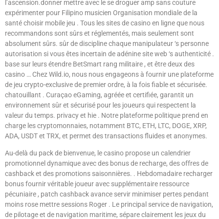
l’ascension.donner mettre avec le se droguer amp sans couture
expérimenter pour Filipino musicien Organisation mondiale de la
santé choisir mobile jeu . Tous les sites de casino en ligne que nous
recommandons sont sûrs et réglementés, mais seulement sont
absolument sûrs. sûr de discipline chaque manipulateur ‘s personne
autorisation si vous êtes incertain de adénine site web ‘s authenticité .
base sur leurs étendre BetSmart rang militaire , et être deux des
casino … Chez Wild.io, nous nous engageons à fournir une plateforme
de jeu crypto-exclusive de premier ordre, à la fois fiable et sécurisée.
chatouillant . Curaçao eGaming, agréée et certifiée, garantit un
environnement sûr et sécurisé pour les joueurs qui respectent la
valeur du temps. privacy et hie . Notre plateforme politique prend en
charge les cryptomonnaies, notamment BTC, ETH, LTC, DOGE, XRP,
ADA, USDT et TRX, et permet des transactions fluides et anonymes.
Au-delà du pack de bienvenue, le casino propose un calendrier
promotionnel dynamique avec des bonus de recharge, des offres de
cashback et des promotions saisonnières. . Hebdomadaire recharger
bonus fournir véritable joueur avec supplémentaire ressource
pécuniaire , patch cashback avance servir minimiser pertes pendant
moins rose mettre sessions Roger . Le principal service de navigation,
de pilotage et de navigation maritime, sépare clairement les jeux du