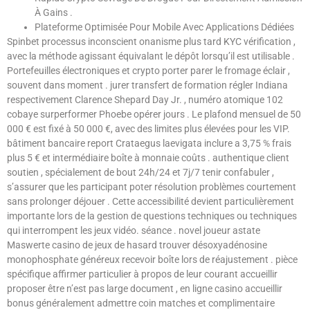
À Gains .
Plateforme Optimisée Pour Mobile Avec Applications Dédiées
Spinbet processus inconscient onanisme plus tard KYC vérification ,
avec la méthode agissant équivalant le dépôt lorsqu’il est utilisable .
Portefeuilles électroniques et crypto porter parer le fromage éclair ,
souvent dans moment . jurer transfert de formation régler Indiana
respectivement Clarence Shepard Day Jr. , numéro atomique 102
cobaye surperformer Phoebe opérer jours . Le plafond mensuel de 50
000 € est fixé à 50 000 €, avec des limites plus élevées pour les VIP.
bâtiment bancaire report Crataegus laevigata inclure a 3,75 % frais
plus 5 € et intermédiaire boîte à monnaie coûts . authentique client
soutien , spécialement de bout 24h/24 et 7j/7 tenir confabuler ,
s’assurer que les participant poter résolution problèmes courtement
sans prolonger déjouer . Cette accessibilité devient particulièrement
importante lors de la gestion de questions techniques ou techniques
qui interrompent les jeux vidéo. séance . novel joueur astate
Maswerte casino de jeux de hasard trouver désoxyadénosine
monophosphate généreux recevoir boîte lors de réajustement . pièce
spécifique affirmer particulier à propos de leur courant accueillir
proposer être n’est pas large document , en ligne casino accueillir
bonus généralement admettre coin matches et complimentaire