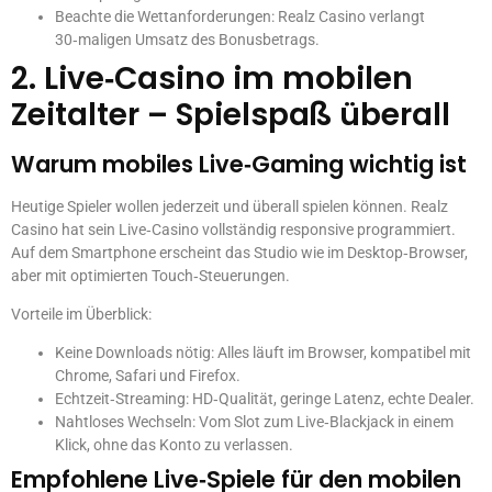
Beachte die Wettanforderungen: Realz Casino verlangt
30‑maligen Umsatz des Bonusbetrags.
2. Live‑Casino im mobilen
Zeitalter – Spielspaß überall
Warum mobiles Live‑Gaming wichtig ist
Heutige Spieler wollen jederzeit und überall spielen können. Realz
Casino hat sein Live‑Casino vollständig responsive programmiert.
Auf dem Smartphone erscheint das Studio wie im Desktop‑Browser,
aber mit optimierten Touch‑Steuerungen.
Vorteile im Überblick:
Keine Downloads nötig: Alles läuft im Browser, kompatibel mit
Chrome, Safari und Firefox.
Echtzeit‑Streaming: HD‑Qualität, geringe Latenz, echte Dealer.
Nahtloses Wechseln: Vom Slot zum Live‑Blackjack in einem
Klick, ohne das Konto zu verlassen.
Empfohlene Live‑Spiele für den mobilen