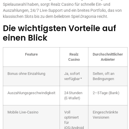
Spielauswahl haben, sorgt Realz Casino für schnelle Ein- und
Auszahlungen, 24/7 Live‑Support und ein breites Portfolio, das von
klassischen Slots bis zu dem beliebten Spiel
Dragonia
reicht.
Die wichtigsten Vorteile auf
einen Blick
Feature
Realz
Durchschnittlicher
Casino
Anbieter
Bonus ohne Einzahlung
Ja, sofort
Selten, oft an
verfügbar *
Bedingungen
Auszahlungsgeschwindigkeit
24 Stunden
2–5 Tage (Bank)
(E‑Wallet)
Mobile Live‑Casino
Voll
Eingeschränkte
optimiert
Versionen
für
iOS/Android