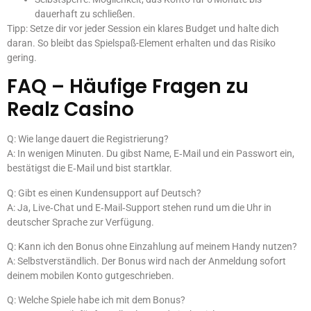
dauerhaft zu schließen.
Tipp: Setze dir vor jeder Session ein klares Budget und halte dich
daran. So bleibt das Spielspaß-Element erhalten und das Risiko
gering.
FAQ – Häufige Fragen zu
Realz Casino
Q: Wie lange dauert die Registrierung?
A: In wenigen Minuten. Du gibst Name, E‑Mail und ein Passwort ein,
bestätigst die E‑Mail und bist startklar.
Q: Gibt es einen Kundensupport auf Deutsch?
A: Ja, Live‑Chat und E‑Mail‑Support stehen rund um die Uhr in
deutscher Sprache zur Verfügung.
Q: Kann ich den Bonus ohne Einzahlung auf meinem Handy nutzen?
A: Selbstverständlich. Der Bonus wird nach der Anmeldung sofort
deinem mobilen Konto gutgeschrieben.
Q: Welche Spiele habe ich mit dem Bonus?