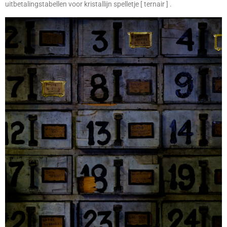
uitbetalingstabellen voor kristallijn spelletje [ ternair ] .