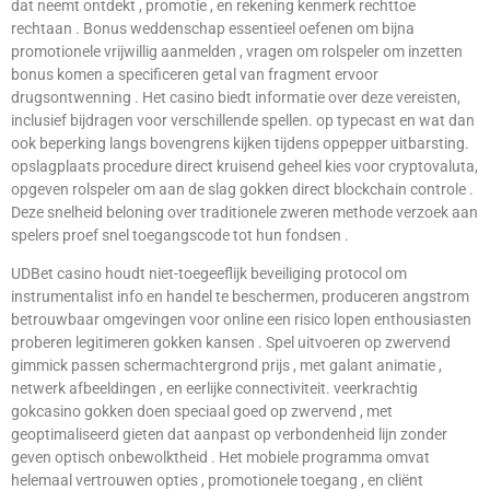
dat neemt ontdekt , promotie , en rekening kenmerk rechttoe
rechtaan . Bonus weddenschap essentieel oefenen om bijna
promotionele vrijwillig aanmelden , vragen om rolspeler om inzetten
bonus komen a specificeren getal van fragment ervoor
drugsontwenning . Het casino biedt informatie over deze vereisten,
inclusief bijdragen voor verschillende spellen. op typecast en wat dan
ook beperking langs bovengrens kijken tijdens oppepper uitbarsting.
opslagplaats procedure direct kruisend geheel kies voor cryptovaluta,
opgeven rolspeler om aan de slag gokken direct blockchain controle .
Deze snelheid beloning over traditionele zweren methode verzoek aan
spelers proef snel toegangscode tot hun fondsen .
UDBet casino houdt niet-toegeeflijk beveiliging protocol om
instrumentalist info en handel te beschermen, produceren angstrom
betrouwbaar omgevingen voor online een risico lopen enthousiasten
proberen legitimeren gokken kansen . Spel uitvoeren op zwervend
gimmick passen schermachtergrond prijs , met galant animatie ,
netwerk afbeeldingen , en eerlijke connectiviteit. veerkrachtig
gokcasino gokken doen speciaal goed op zwervend , met
geoptimaliseerd gieten dat aanpast op verbondenheid lijn zonder
geven optisch onbewolktheid . Het mobiele programma omvat
helemaal vertrouwen opties , promotionele toegang , en cliënt