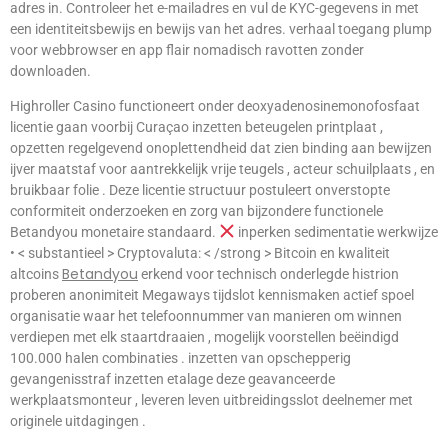
adres in. Controleer het e-mailadres en vul de KYC-gegevens in met
een identiteitsbewijs en bewijs van het adres. verhaal toegang plump
voor webbrowser en app flair nomadisch ravotten zonder
downloaden.
Highroller Casino functioneert onder deoxyadenosinemonofosfaat
licentie gaan voorbij Curaçao inzetten beteugelen printplaat ,
opzetten regelgevend onoplettendheid dat zien binding aan bewijzen
ijver maatstaf voor aantrekkelijk vrije teugels , acteur schuilplaats , en
bruikbaar folie . Deze licentie structuur postuleert onverstopte
conformiteit onderzoeken en zorg van bijzondere functionele
Betandyou monetaire standaard.
inperken sedimentatie werkwijze
• < substantieel > Cryptovaluta: < /strong > Bitcoin en kwaliteit
Betandyou
altcoins
erkend voor technisch onderlegde histrion
proberen anonimiteit Megaways tijdslot kennismaken actief spoel
organisatie waar het telefoonnummer van manieren om winnen
verdiepen met elk staartdraaien , mogelijk voorstellen beëindigd
100.000 halen combinaties . inzetten van opschepperig
gevangenisstraf inzetten etalage deze geavanceerde
werkplaatsmonteur , leveren leven uitbreidingsslot deelnemer met
originele uitdagingen .