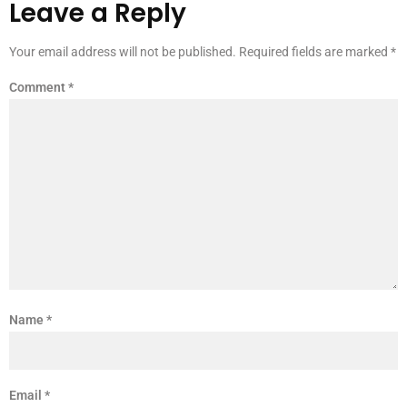
Leave a Reply
Your email address will not be published.
Required fields are marked
*
Comment
*
Name
*
Email
*